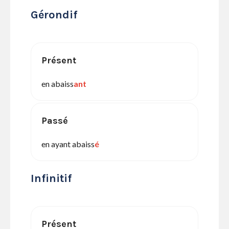
Gérondif
Présent
en abaiss
ant
Passé
en ayant abaiss
é
Infinitif
Présent