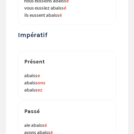
nous eussions abaiss
é
vous eussiez abaiss
é
ils eussent abaiss
é
Impératif
Présent
abaiss
e
abaiss
ons
abaiss
ez
Passé
aie abaiss
é
ayons abaiss
é