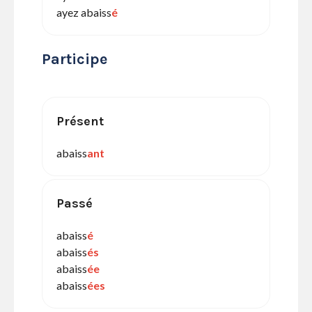
ayez abaiss
é
Participe
Présent
abaiss
ant
Passé
abaiss
é
abaiss
és
abaiss
ée
abaiss
ées