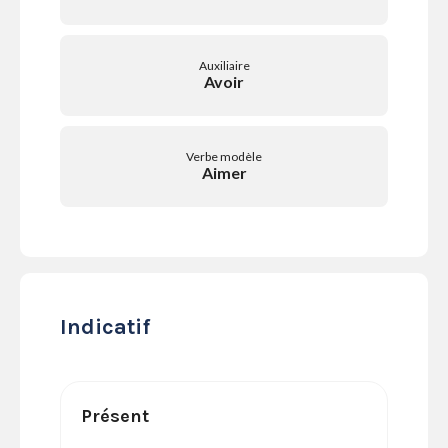
SERVICES
LA
GAZETTE
Auxiliaire
Avoir
Verbe modèle
Se
Aimer
connecter
S'abonner
Indicatif
Présent