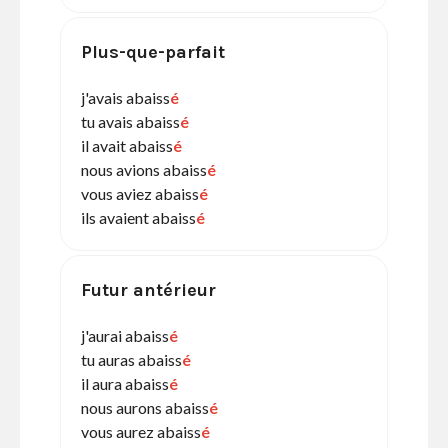
Plus-que-parfait
j'avais abaiss
é
tu avais abaiss
é
il avait abaiss
é
nous avions abaiss
é
vous aviez abaiss
é
ils avaient abaiss
é
Futur antérieur
j'aurai abaiss
é
tu auras abaiss
é
il aura abaiss
é
nous aurons abaiss
é
vous aurez abaiss
é