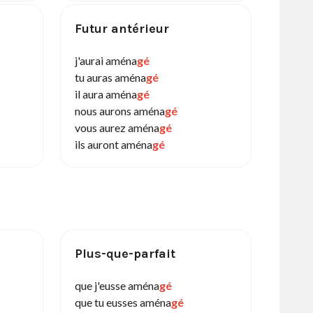
Futur antérieur
j'aurai aména
gé
tu auras aména
gé
il aura aména
gé
nous aurons aména
gé
vous aurez aména
gé
ils auront aména
gé
Plus-que-parfait
que j'eusse aména
gé
que tu eusses aména
gé