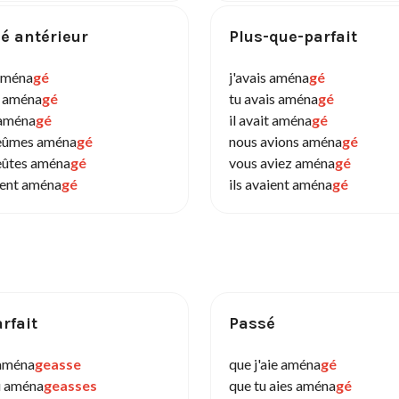
é antérieur
Plus-que-parfait
 aména
gé
j'avais aména
gé
s aména
gé
tu avais aména
gé
 aména
gé
il avait aména
gé
eûmes aména
gé
nous avions aména
gé
eûtes aména
gé
vous aviez aména
gé
urent aména
gé
ils avaient aména
gé
rfait
Passé
'aména
geasse
que j'aie aména
gé
u aména
geasses
que tu aies aména
gé