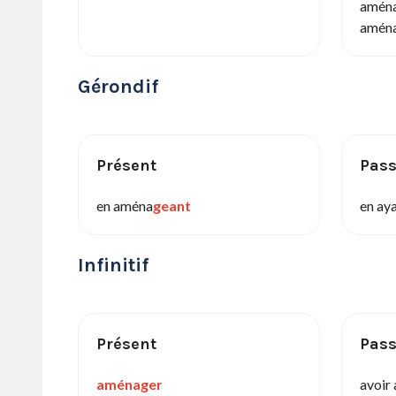
amén
amén
Gérondif
Présent
Pas
en aména
geant
en ay
Infinitif
Présent
Pas
aménager
avoir