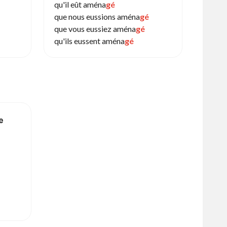
qu'il eût aména
gé
que nous eussions aména
gé
que vous eussiez aména
gé
qu'ils eussent aména
gé
e