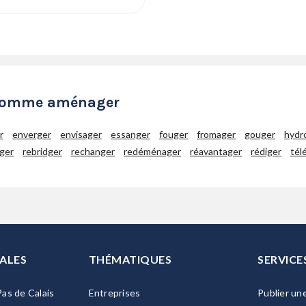
t comme aménager
r
enverger
envisager
essanger
fouger
fromager
gouger
hydr
nger
rebridger
rechanger
redéménager
réavantager
rédiger
tél
ALES
THÉMATIQUES
SERVICE
as de Calais
Entreprises
Publier un