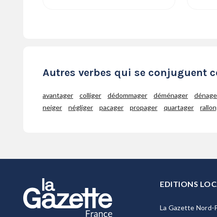
Autres verbes qui se conjuguen
avantager
colliger
dédommager
déménager
dénage
neiger
négliger
pacager
propager
quartager
rallo
EDITIONS LOC
La Gazette Nord-P