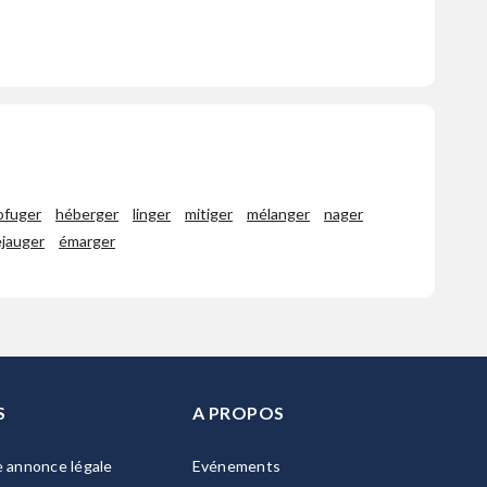
ofuger
héberger
linger
mitiger
mélanger
nager
éjauger
émarger
S
A PROPOS
e annonce légale
Evénements