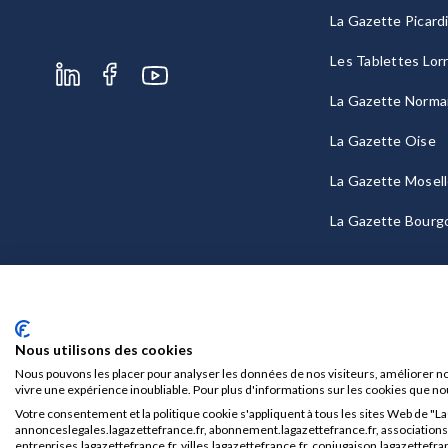
La Gazette Picard
Les Tablettes Lor
La Gazette Norma
La Gazette Oise
La Gazette Mosel
La Gazette Bourg
Nous utilisons des cookies
Nous pouvons les placer pour analyser les données de nos visiteurs, améliorer no
vivre une expérience inoubliable. Pour plus d'informations sur les cookies que no
Votre consentement et la politique cookie s'appliquent à tous les sites Web de "L
Mentions légales
CGU/CGV
annonceslegales.lagazettefrance.fr, abonnement.lagazettefrance.fr, associations.l
entreprises.lagazettefrance.fr, villes.lagazettefrance.fr, conjugaison.lagazettefran