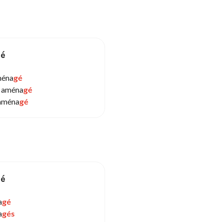
sé
ména
gé
 aména
gé
aména
gé
sé
a
gé
a
gés