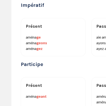
Impératif
Présent
Pas
aména
ge
aie a
aména
geons
ayons
aména
gez
ayez 
Participe
Présent
Pas
aména
geant
amén
amén