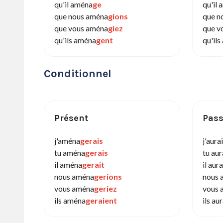
qu'il aména
ge
qu'il
que nous aména
gions
que n
que vous aména
giez
que v
qu'ils aména
gent
qu'il
Conditionnel
Présent
Pass
j'aména
gerais
j'aur
tu aména
gerais
tu au
il aména
gerait
il aur
nous aména
gerions
nous 
vous aména
geriez
vous 
ils aména
geraient
ils au