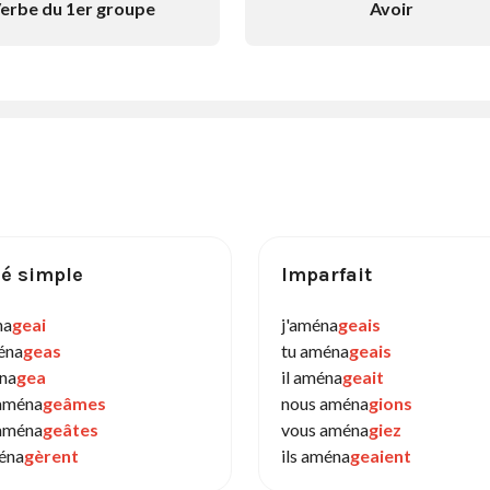
erbe du 1er groupe
Avoir
é simple
Imparfait
na
geai
j'aména
geais
éna
geas
tu aména
geais
éna
gea
il aména
geait
aména
geâmes
nous aména
gions
aména
geâtes
vous aména
giez
ména
gèrent
ils aména
geaient