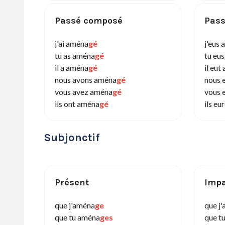
Passé composé
Pass
j'ai aména
gé
j'eus
tu as aména
gé
tu eu
il a aména
gé
il eut
nous avons aména
gé
nous 
vous avez aména
gé
vous 
ils ont aména
gé
ils e
Subjonctif
Présent
Impa
que j'aména
ge
que j
que tu aména
ges
que t