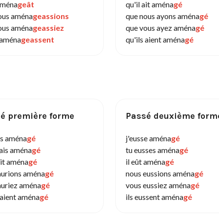
 aména
geât
qu'il ait aména
gé
ous aména
geassions
que nous ayons aména
gé
ous aména
geassiez
que vous ayez aména
gé
s aména
geassent
qu'ils aient aména
gé
é première forme
Passé deuxième form
ais aména
gé
j'eusse aména
gé
rais aména
gé
tu eusses aména
gé
ait aména
gé
il eût aména
gé
aurions aména
gé
nous eussions aména
gé
auriez aména
gé
vous eussiez aména
gé
raient aména
gé
ils eussent aména
gé