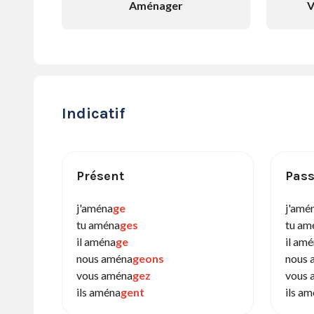
Aménager
V
Indicatif
Présent
Pass
j'aména
ge
j'amé
tu aména
ges
tu am
il aména
ge
il am
nous aména
geons
nous 
vous aména
gez
vous 
ils aména
gent
ils a