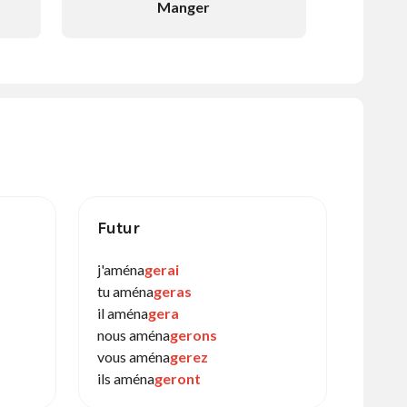
Manger
Futur
j'aména
gerai
tu aména
geras
il aména
gera
nous aména
gerons
vous aména
gerez
ils aména
geront