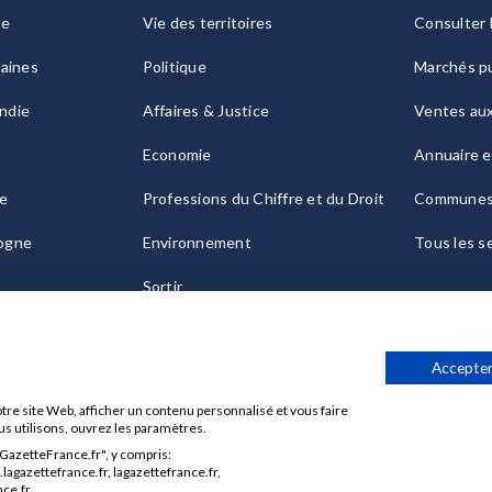
ie
Vie des territoires
Consulter 
raines
Politique
Marchés pu
ndie
Affaires & Justice
Ventes au
Economie
Annuaire e
le
Professions du Chiffre et du Droit
Commune
ogne
Environnement
Tous les s
Sortir
Culture
Accepter
tre site Web, afficher un contenu personnalisé et vous faire
us utilisons, ouvrez les paramètres.
aGazetteFrance.fr", y compris:
Données personnelles
Charte sur les cookies
Gérer vos cook
agazettefrance.fr, lagazettefrance.fr,
ce.fr.