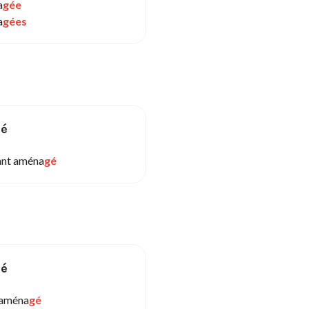
a
gée
a
gées
sé
ant aména
gé
sé
 aména
gé