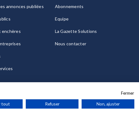
les annonces publiées
Abonnements
blics
Equipe
x enchères
La Gazette Solutions
ntreprises
Nous contacter
s
ervices
Fermer
 tout
Refuser
Non, ajuster
ies
© 2026 La Gazette France