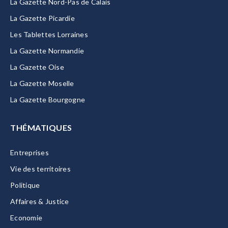
La Gazette Nord-Pas de Calais
La Gazette Picardie
Les Tablettes Lorraines
La Gazette Normandie
La Gazette Oise
La Gazette Moselle
La Gazette Bourgogne
THÉMATIQUES
Entreprises
Vie des territoires
Politique
Affaires & Justice
Economie