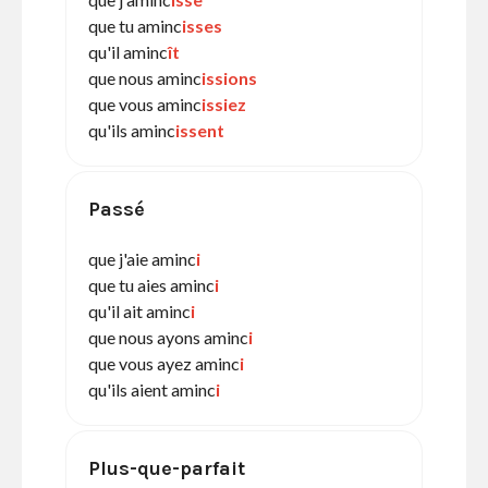
que tu aminc
isses
qu'il aminc
ît
que nous aminc
issions
que vous aminc
issiez
qu'ils aminc
issent
Passé
que j'aie aminc
i
que tu aies aminc
i
qu'il ait aminc
i
que nous ayons aminc
i
que vous ayez aminc
i
qu'ils aient aminc
i
Plus-que-parfait