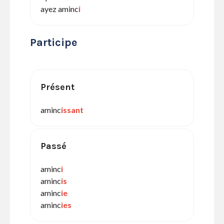
ayez aminc
i
Participe
Présent
aminc
issant
Passé
aminc
i
aminc
is
aminc
ie
aminc
ies