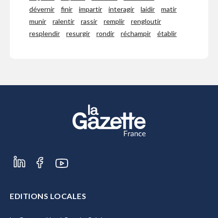
dévernir
finir
impartir
interagir
laidir
matir
munir
ralentir
rassir
remplir
rengloutir
resplendir
resurgir
rondir
réchampir
établir
EDITIONS LOCALES