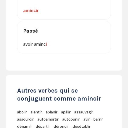
amincir
Passé
avoir aminc
i
Autres verbes qui se
conjuguent comme amincir
abolir
alentir
aplanir
apâlir
assauvagir
assourdir
autoamortir
autopunir
avir
barrir
dégarnir
départir
dérondir
désétablir