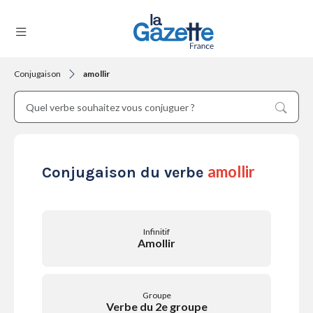
Conjugaison
amollir
THÉMATIQUES
RÉGIONS
amollir
Conjugaison du verbe
FORMATS
Infinitif
Amollir
TENDANCES
Groupe
Verbe du 2e groupe