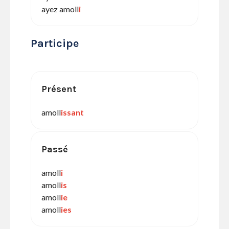
ayez amoll
i
Participe
Présent
amoll
issant
Passé
amoll
i
amoll
is
amoll
ie
amoll
ies