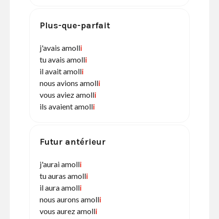
Plus-que-parfait
j'avais amoll
i
tu avais amoll
i
il avait amoll
i
nous avions amoll
i
vous aviez amoll
i
ils avaient amoll
i
Futur antérieur
j'aurai amoll
i
tu auras amoll
i
il aura amoll
i
nous aurons amoll
i
vous aurez amoll
i