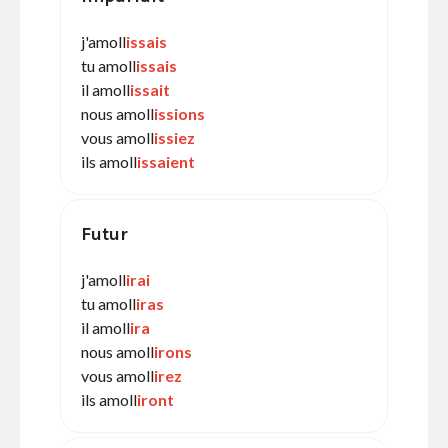
j'amoll
issais
tu amoll
issais
il amoll
issait
nous amoll
issions
vous amoll
issiez
ils amoll
issaient
Futur
j'amoll
irai
tu amoll
iras
il amoll
ira
nous amoll
irons
vous amoll
irez
ils amoll
iront