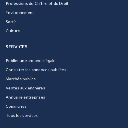
Professions du Chiffre et du Droit
Environnement
Sortir
Culture
SERVICES
Publier une annonce légale
Consulter les annonces publiées
Marchés publics
Ventes aux enchères
Annuaire entreprises
Communes
Tous les services