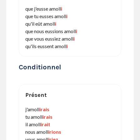
que j'eusse amoll
i
que tu eusses amoll
i
qu'il eût amoll
i
que nous eussions amoll
i
que vous eussiez amoll
i
qu'ils eussent amoll
i
Conditionnel
Présent
j'amoll
irais
tu amoll
irais
il amoll
irait
nous amoll
irions
vous amoll
iriez