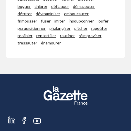
boguer
chibrer
déflaquer
démazouter
détriter
dévitaminiser
emboucauter
frimousser
fuser
imiter
insoupçonner
loufer
perquisitionner
phalangiser
pitcher
ragoûter
recâbler
rentortiller
routiner
réimproviser
tressauter
énamourer