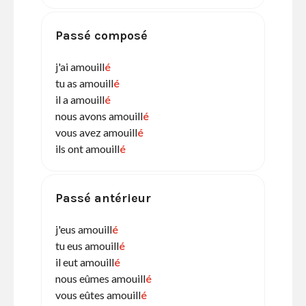
Passé composé
j'ai amouill
é
tu as amouill
é
il a amouill
é
nous avons amouill
é
vous avez amouill
é
ils ont amouill
é
Passé antérieur
j'eus amouill
é
tu eus amouill
é
il eut amouill
é
nous eûmes amouill
é
vous eûtes amouill
é