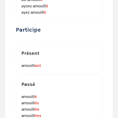
ayons amouill
é
ayez amouill
é
Participe
Présent
amouill
ant
Passé
amouill
é
amouill
és
amouill
ée
amouill
ées