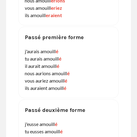
nous amouill
erions
vous amouill
eriez
ils amouill
eraient
Passé première forme
j'aurais amouill
é
tu aurais amouill
é
il aurait amouill
é
nous aurions amouill
é
vous auriez amouill
é
ils auraient amouill
é
Passé deuxième forme
j'eusse amouill
é
tu eusses amouill
é