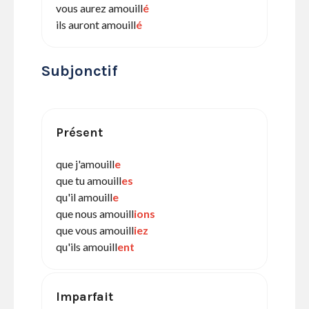
vous aurez amouill
é
ils auront amouill
é
Subjonctif
Présent
que j'amouill
e
que tu amouill
es
qu'il amouill
e
que nous amouill
ions
que vous amouill
iez
qu'ils amouill
ent
Imparfait