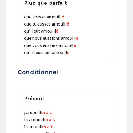
Plus-que-parfait
que j'eusse amouill
é
que tu eusses amouill
é
qu'il eût amouill
é
que nous eussions amouill
é
que vous eussiez amouill
é
qu'ils eussent amouill
é
Conditionnel
Présent
j'amouill
erais
tu amouill
erais
il amouill
erait