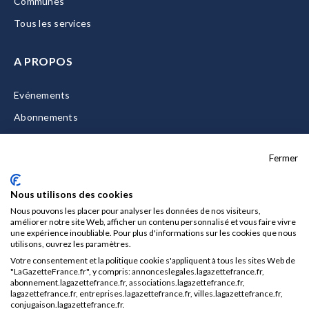
Communes
Tous les services
A PROPOS
Evénements
Abonnements
Equipe
Fermer
La Gazette Solutions
Nous contacter
Nous utilisons des cookies
Nous pouvons les placer pour analyser les données de nos visiteurs,
améliorer notre site Web, afficher un contenu personnalisé et vous faire vivre
une expérience inoubliable. Pour plus d'informations sur les cookies que nous
utilisons, ouvrez les paramètres.
Mentions légales
Votre consentement et la politique cookie s'appliquent à tous les sites Web de
CGU/CGV
"LaGazetteFrance.fr", y compris: annonceslegales.lagazettefrance.fr,
abonnement.lagazettefrance.fr, associations.lagazettefrance.fr,
Données personnelles
lagazettefrance.fr, entreprises.lagazettefrance.fr, villes.lagazettefrance.fr,
conjugaison.lagazettefrance.fr.