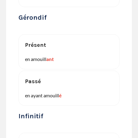
Gérondif
Présent
en amouill
ant
Passé
en ayant amouill
é
Infinitif