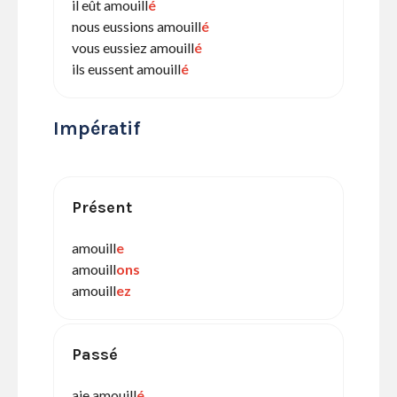
il eût amouill
é
nous eussions amouill
é
vous eussiez amouill
é
ils eussent amouill
é
Impératif
Présent
amouill
e
amouill
ons
amouill
ez
Passé
aie amouill
é