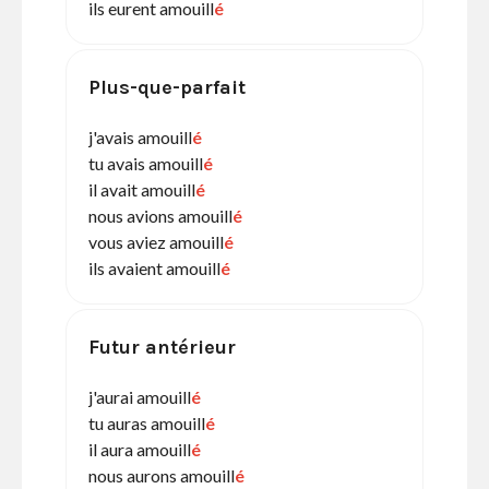
ils eurent amouill
é
Plus-que-parfait
j'avais amouill
é
tu avais amouill
é
il avait amouill
é
nous avions amouill
é
vous aviez amouill
é
ils avaient amouill
é
Futur antérieur
j'aurai amouill
é
tu auras amouill
é
il aura amouill
é
nous aurons amouill
é