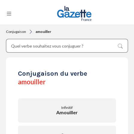
Conjugaison
amouiller
THÉMATIQUES
RÉGIONS
Conjugaison du verbe
amouiller
FORMATS
Infinitif
Amouiller
TENDANCES