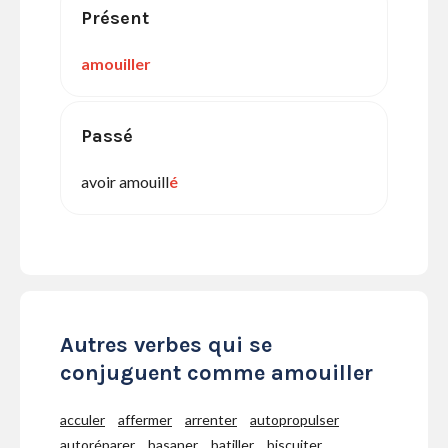
Présent
amouiller
Passé
avoir amouill
é
Autres verbes qui se
conjuguent comme amouiller
acculer
affermer
arrenter
autopropulser
autoréparer
basaner
batiller
biscuiter