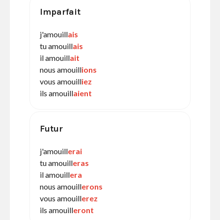
Imparfait
j'amouill
ais
tu amouill
ais
il amouill
ait
nous amouill
ions
vous amouill
iez
ils amouill
aient
Futur
j'amouill
erai
tu amouill
eras
il amouill
era
nous amouill
erons
vous amouill
erez
ils amouill
eront