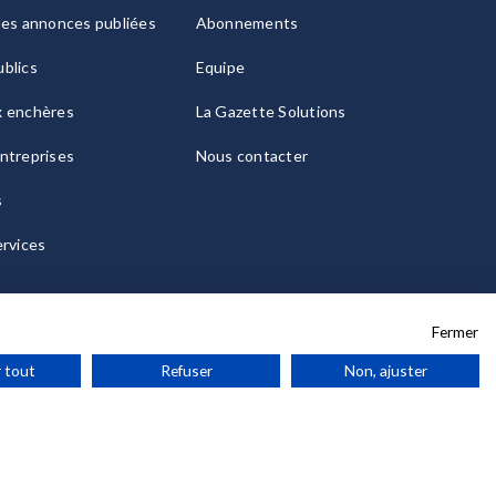
les annonces publiées
Abonnements
blics
Equipe
x enchères
La Gazette Solutions
ntreprises
Nous contacter
s
ervices
Fermer
 tout
Refuser
Non, ajuster
ies
© 2026 La Gazette France