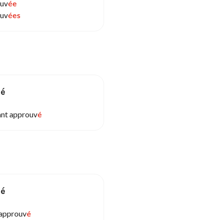
uv
ée
uv
ées
sé
ant approuv
é
sé
 approuv
é