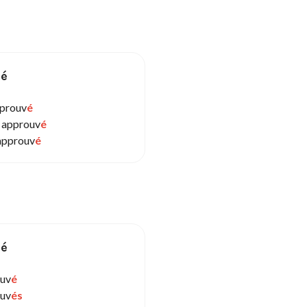
sé
pprouv
é
 approuv
é
approuv
é
sé
uv
é
uv
és