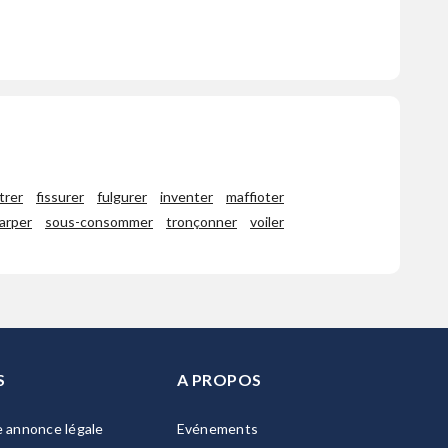
ltrer
fissurer
fulgurer
inventer
maffioter
arper
sous-consommer
tronçonner
voiler
S
A PROPOS
e annonce légale
Evénements