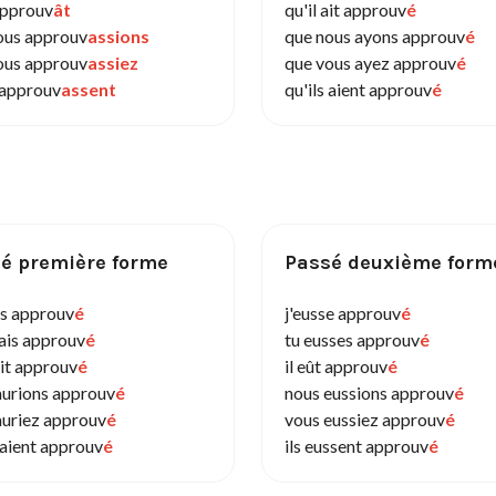
 approuv
ât
qu'il ait approuv
é
ous approuv
assions
que nous ayons approuv
é
ous approuv
assiez
que vous ayez approuv
é
s approuv
assent
qu'ils aient approuv
é
é première forme
Passé deuxième form
is approuv
é
j'eusse approuv
é
rais approuv
é
tu eusses approuv
é
ait approuv
é
il eût approuv
é
aurions approuv
é
nous eussions approuv
é
auriez approuv
é
vous eussiez approuv
é
raient approuv
é
ils eussent approuv
é