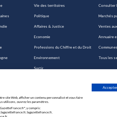
ie
Vie des territoires
Consulter 
raines
Politique
Marchés pu
ndie
Affaires & Justice
Ventes au
Economie
Annuaire e
le
Professions du Chiffre et du Droit
Commune
ogne
Environnement
Tous les s
Sortir
Culture
Accepter
tre site Web, afficher un contenu personnalisé et vous faire
us utilisons, ouvrez les paramètres.
aGazetteFrance.fr", y compris:
Données personnelles
Charte sur les cookies
Gérer vos cook
agazettefrance.fr, lagazettefrance.fr,
ce.fr.