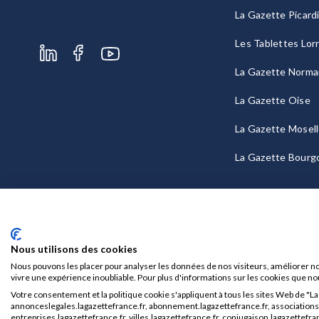
La Gazette Picard
Les Tablettes Lor
La Gazette Norma
La Gazette Oise
La Gazette Mosel
La Gazette Bourg
Nous utilisons des cookies
Nous pouvons les placer pour analyser les données de nos visiteurs, améliorer no
vivre une expérience inoubliable. Pour plus d'informations sur les cookies que no
Votre consentement et la politique cookie s'appliquent à tous les sites Web de "L
Mentions légales
CGU/CGV
annonceslegales.lagazettefrance.fr, abonnement.lagazettefrance.fr, associations.l
entreprises.lagazettefrance.fr, villes.lagazettefrance.fr, conjugaison.lagazettefran