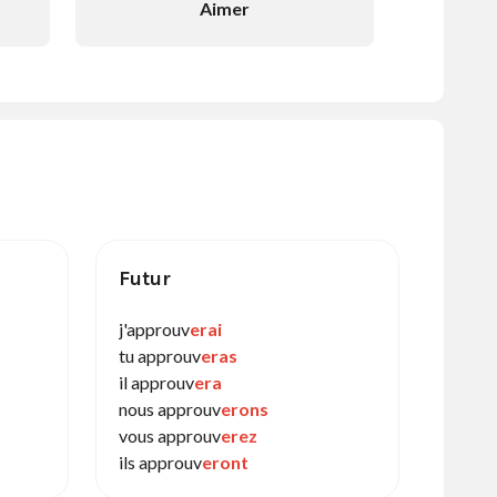
Aimer
Futur
j'approuv
erai
tu approuv
eras
il approuv
era
nous approuv
erons
vous approuv
erez
ils approuv
eront