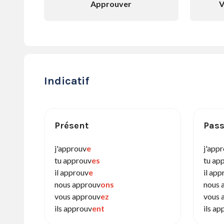
Approuver
V
Indicatif
Présent
Pass
j'approuv
e
j'app
tu approuv
es
tu ap
il approuv
e
il app
nous approuv
ons
nous 
vous approuv
ez
vous 
ils approuv
ent
ils ap