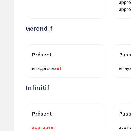
appro
appro
Gérondif
Présent
Pas
en approuv
ant
en ay
Infinitif
Présent
Pas
approuver
avoir