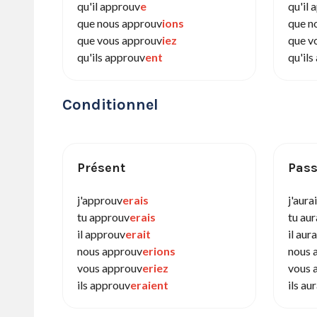
qu'il approuv
e
qu'il
que nous approuv
ions
que n
que vous approuv
iez
que v
qu'ils approuv
ent
qu'il
Conditionnel
Présent
Pass
j'approuv
erais
j'aura
tu approuv
erais
tu au
il approuv
erait
il aur
nous approuv
erions
nous 
vous approuv
eriez
vous 
ils approuv
eraient
ils au