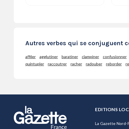
Autres verbes qui se conjuguent
affiler
agglutiner
baratiner
clampiner
confusionner
quintupler
raccoutrer
racher
radouber
reborder
r
EDITIONS LOC
La Gazette Nord-P