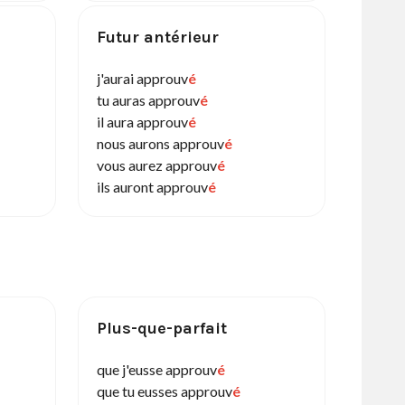
Futur antérieur
j'aurai approuv
é
tu auras approuv
é
il aura approuv
é
nous aurons approuv
é
vous aurez approuv
é
ils auront approuv
é
Plus-que-parfait
que j'eusse approuv
é
que tu eusses approuv
é