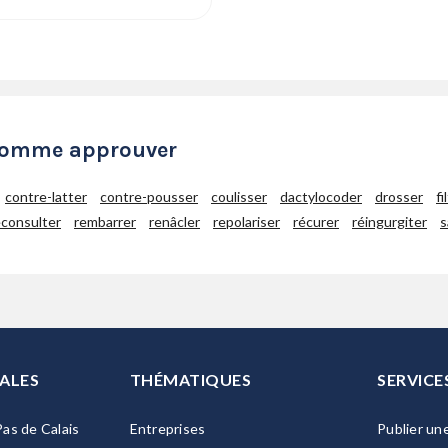
 comme approuver
contre-latter
contre-pousser
coulisser
dactylocoder
drosser
fi
econsulter
rembarrer
renâcler
repolariser
récurer
réingurgiter
s
ALES
THÉMATIQUES
SERVICE
as de Calais
Entreprises
Publier un