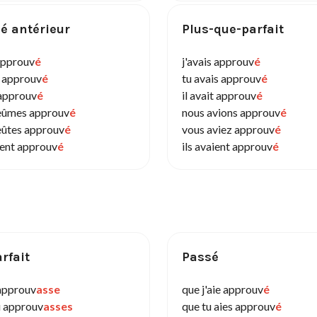
é antérieur
Plus-que-parfait
 approuv
é
j'avais approuv
é
s approuv
é
tu avais approuv
é
 approuv
é
il avait approuv
é
eûmes approuv
é
nous avions approuv
é
eûtes approuv
é
vous aviez approuv
é
rent approuv
é
ils avaient approuv
é
rfait
Passé
'approuv
asse
que j'aie approuv
é
u approuv
asses
que tu aies approuv
é