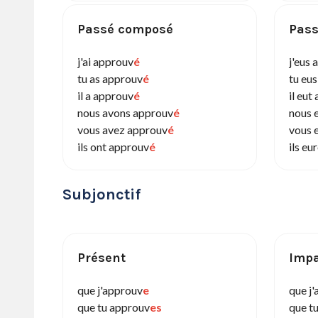
Passé composé
Pass
j'ai approuv
é
j'eus
tu as approuv
é
tu eu
il a approuv
é
il eut
nous avons approuv
é
nous 
vous avez approuv
é
vous 
ils ont approuv
é
ils eu
Subjonctif
Présent
Impa
que j'approuv
e
que j
que tu approuv
es
que t