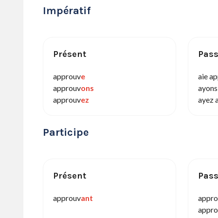
Impératif
Présent
Pas
approuv
e
aie a
approuv
ons
ayons
approuv
ez
ayez 
Participe
Présent
Pas
approuv
ant
appro
appro