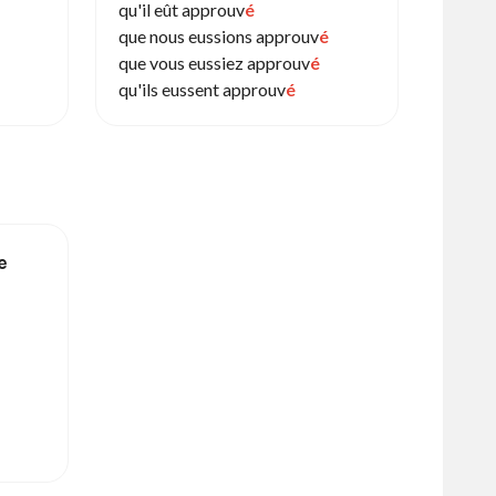
qu'il eût approuv
é
que nous eussions approuv
é
que vous eussiez approuv
é
qu'ils eussent approuv
é
e