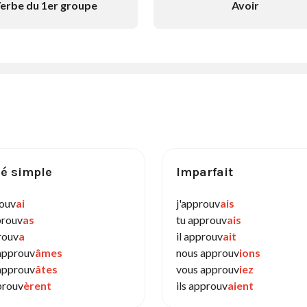
erbe du 1er groupe
Avoir
é simple
Imparfait
rouv
ai
j'approuv
ais
prouv
as
tu approuv
ais
rouv
a
il approuv
ait
approuv
âmes
nous approuv
ions
approuv
âtes
vous approuv
iez
prouv
èrent
ils approuv
aient