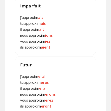
Imparfait
j'approxim
ais
tu approxim
ais
il approxim
ait
nous approxim
ions
vous approxim
iez
ils approxim
aient
Futur
j'approxim
erai
tu approxim
eras
il approxim
era
nous approxim
erons
vous approxim
erez
ils approxim
eront