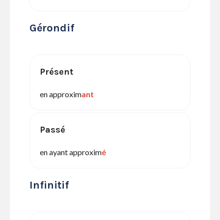
Gérondif
Présent
en approxim
ant
Passé
en ayant approxim
é
Infinitif