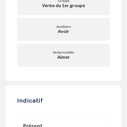
Groupe
SERVICES
Verbe du 1er groupe
LA
GAZETTE
Auxiliaire
Avoir
Se
Verbe modèle
connecter
Aimer
S'abonner
Indicatif
Présent