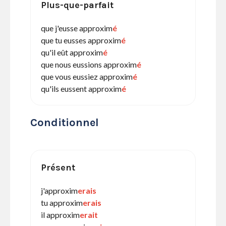
Plus-que-parfait
que j'eusse approxim
é
que tu eusses approxim
é
qu'il eût approxim
é
que nous eussions approxim
é
que vous eussiez approxim
é
qu'ils eussent approxim
é
Conditionnel
Présent
j'approxim
erais
tu approxim
erais
il approxim
erait