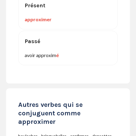
Présent
approximer
Passé
avoir approxim
é
Autres verbes qui se
conjuguent comme
approximer
boulocher
bringueballer
confirmer
dansotter