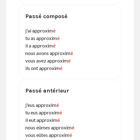
Passé composé
j'ai approxim
é
tu as approxim
é
il a approxim
é
nous avons approxim
é
vous avez approxim
é
ils ont approxim
é
Passé antérieur
j'eus approxim
é
tu eus approxim
é
il eut approxim
é
nous eûmes approxim
é
vous eûtes approxim
é