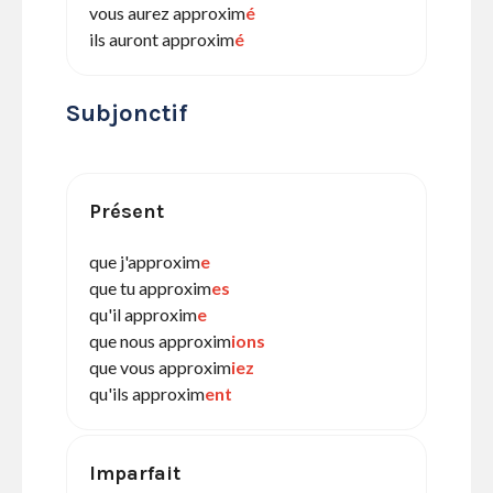
vous aurez approxim
é
ils auront approxim
é
Subjonctif
Présent
que j'approxim
e
que tu approxim
es
qu'il approxim
e
que nous approxim
ions
que vous approxim
iez
qu'ils approxim
ent
Imparfait