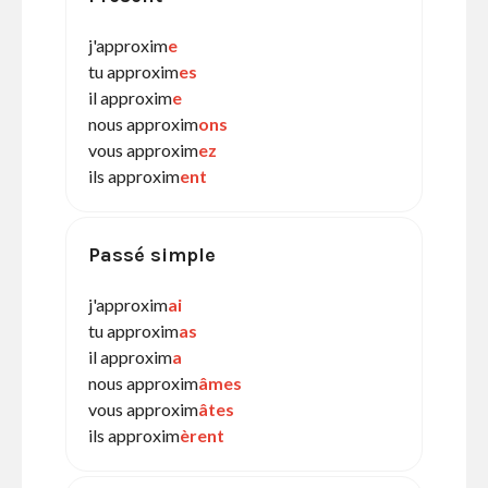
j'approxim
e
tu approxim
es
il approxim
e
nous approxim
ons
vous approxim
ez
ils approxim
ent
Passé simple
j'approxim
ai
tu approxim
as
il approxim
a
nous approxim
âmes
vous approxim
âtes
ils approxim
èrent