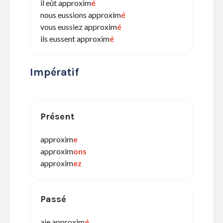
il eût approxim
é
nous eussions approxim
é
vous eussiez approxim
é
ils eussent approxim
é
Impératif
Présent
approxim
e
approxim
ons
approxim
ez
Passé
aie approxim
é