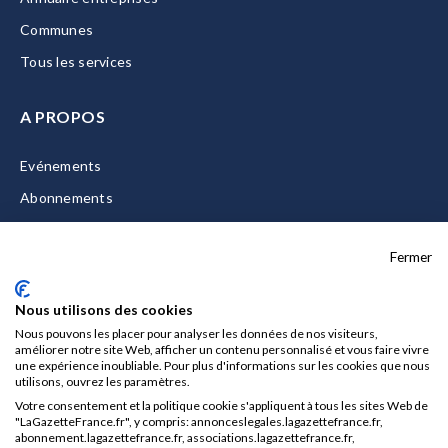
Communes
Tous les services
A PROPOS
Evénements
Abonnements
Equipe
Fermer
La Gazette Solutions
Nous contacter
Nous utilisons des cookies
Nous pouvons les placer pour analyser les données de nos visiteurs,
améliorer notre site Web, afficher un contenu personnalisé et vous faire vivre
une expérience inoubliable. Pour plus d'informations sur les cookies que nous
utilisons, ouvrez les paramètres.
Mentions légales
Votre consentement et la politique cookie s'appliquent à tous les sites Web de
CGU/CGV
"LaGazetteFrance.fr", y compris: annonceslegales.lagazettefrance.fr,
abonnement.lagazettefrance.fr, associations.lagazettefrance.fr,