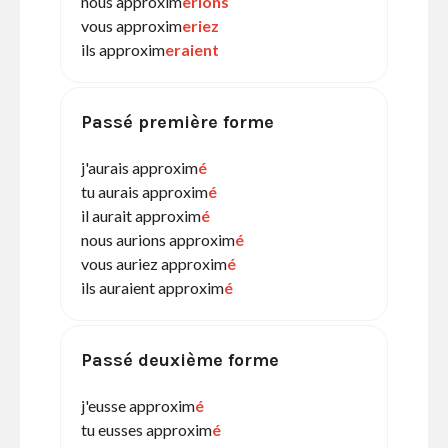
nous approxim
erions
vous approxim
eriez
ils approxim
eraient
Passé première forme
j'aurais approxim
é
tu aurais approxim
é
il aurait approxim
é
nous aurions approxim
é
vous auriez approxim
é
ils auraient approxim
é
Passé deuxième forme
j'eusse approxim
é
tu eusses approxim
é