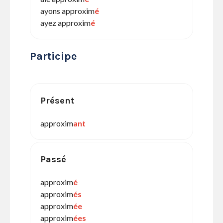
ayons approxim
é
ayez approxim
é
Participe
Présent
approxim
ant
Passé
approxim
é
approxim
és
approxim
ée
approxim
ées