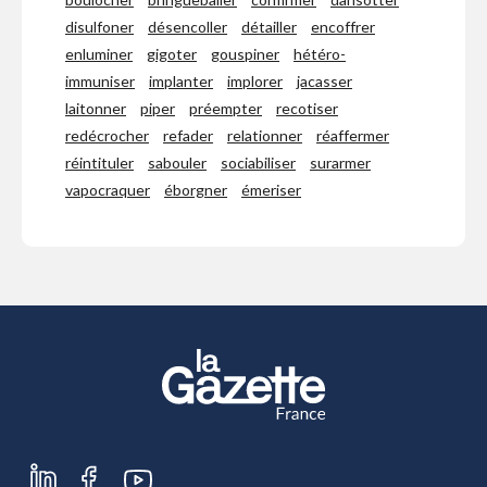
disulfoner
désencoller
détailler
encoffrer
enluminer
gigoter
gouspiner
hétéro-
immuniser
implanter
implorer
jacasser
laitonner
piper
préempter
recotiser
redécrocher
refader
relationner
réaffermer
réintituler
sabouler
sociabiliser
surarmer
vapocraquer
éborgner
émeriser