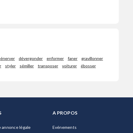
énerver
dévergonder
enformer
faner
gravillonner
r
styler
sémiller
transposer
voiturer
ébosser
S
A PROPOS
e annonce légale
Evénements