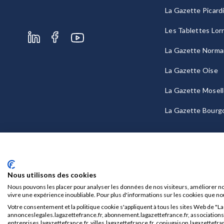
La Gazette Picard
Les Tablettes Lor
La Gazette Norma
La Gazette Oise
La Gazette Mosel
La Gazette Bourg
Nous utilisons des cookies
Nous pouvons les placer pour analyser les données de nos visiteurs, améliorer no
vivre une expérience inoubliable. Pour plus d'informations sur les cookies que no
Votre consentement et la politique cookie s'appliquent à tous les sites Web de "L
Mentions légales
CGU/CGV
annonceslegales.lagazettefrance.fr, abonnement.lagazettefrance.fr, associations.l
entreprises.lagazettefrance.fr, villes.lagazettefrance.fr, conjugaison.lagazettefran