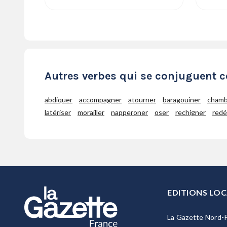
Autres verbes qui se conjuguent 
abdiquer
accompagner
atourner
baragouiner
chamb
latériser
morailler
napperoner
oser
rechigner
redé
EDITIONS LOC
La Gazette Nord-P