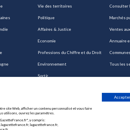
ie
Vie des territoires
Consulter 
raines
Politique
Marchés pu
ndie
Affaires & Justice
Ventes au
Economie
Annuaire e
le
Professions du Chiffre et du Droit
Commune
ogne
Environnement
Tous les s
Sortir
Culture
Accepter
tre site Web, afficher un contenu personnalisé et vous faire
us utilisons, ouvrez les paramètres.
aGazetteFrance.fr", y compris:
Données personnelles
Charte sur les cookies
Gérer vos cook
agazettefrance.fr, lagazettefrance.fr,
ce.fr.