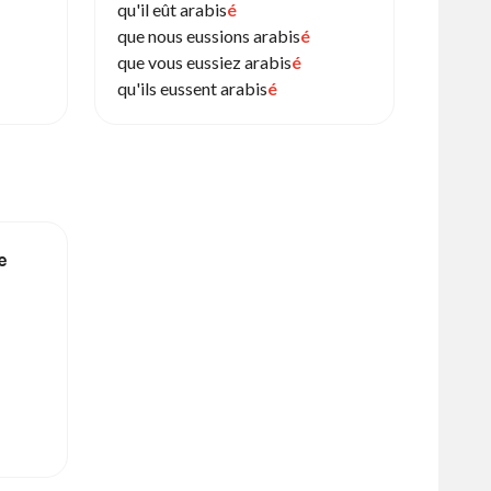
qu'il eût arabis
é
que nous eussions arabis
é
que vous eussiez arabis
é
qu'ils eussent arabis
é
e