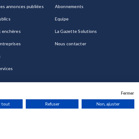
les annonces publiées
Abonnements
blics
Equipe
x enchères
La Gazette Solutions
ntreprises
Nous contacter
s
ervices
Fermer
 tout
Refuser
Non, ajuster
ies
© 2026 La Gazette France