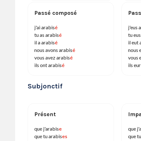
Passé composé
Pass
j'ai arabis
é
j'eus 
tu as arabis
é
tu eus
il a arabis
é
il eut
nous avons arabis
é
nous 
vous avez arabis
é
vous 
ils ont arabis
é
ils eu
Subjonctif
Présent
Impa
que j'arabis
e
que j'
que tu arabis
es
que tu