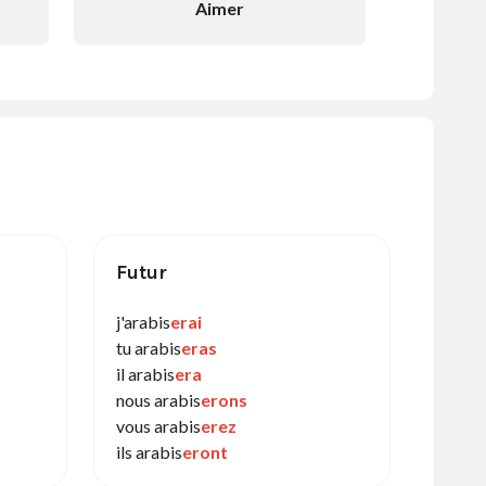
Aimer
Futur
j'arabis
erai
tu arabis
eras
il arabis
era
nous arabis
erons
vous arabis
erez
ils arabis
eront