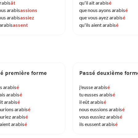
arabis
ât
qu'il ait arabis
é
ous arabis
assions
que nous ayons arabis
é
ous arabis
assiez
que vous ayez arabis
é
 arabis
assent
qu'ils aient arabis
é
é première forme
Passé deuxième form
is arabis
é
j'eusse arabis
é
ais arabis
é
tu eusses arabis
é
ait arabis
é
il eût arabis
é
aurions arabis
é
nous eussions arabis
é
uriez arabis
é
vous eussiez arabis
é
raient arabis
é
ils eussent arabis
é