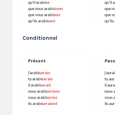
qu'il arabis
e
qu'il 
que nous arabis
ions
que n
que vous arabis
iez
que v
qu'ils arabis
ent
qu'ils
Conditionnel
Présent
Pass
j'arabis
erais
j'aura
tu arabis
erais
tu aur
il arabis
erait
il aur
nous arabis
erions
nous 
vous arabis
eriez
vous a
ils arabis
eraient
ils au