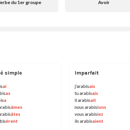
erbe du 1er groupe
Avoir
é simple
Imparfait
is
ai
j'arabis
ais
bis
as
tu arabis
ais
bis
a
il arabis
ait
arabis
âmes
nous arabis
ions
arabis
âtes
vous arabis
iez
abis
èrent
ils arabis
aient