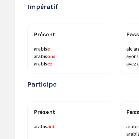
Impératif
Présent
Pas
arabis
e
aie ar
arabis
ons
ayons
arabis
ez
ayez 
Participe
Présent
Pas
arabis
ant
arabi
arabi