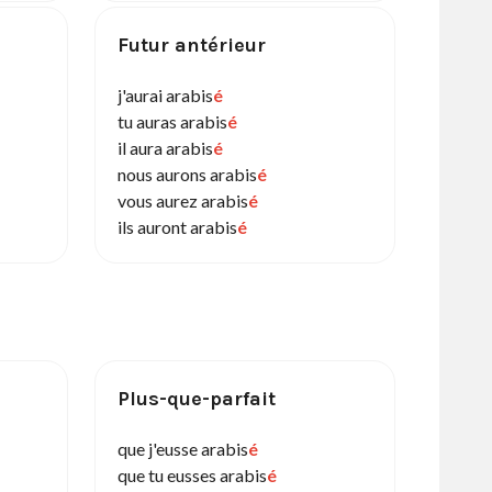
Futur antérieur
j'aurai arabis
é
tu auras arabis
é
il aura arabis
é
nous aurons arabis
é
vous aurez arabis
é
ils auront arabis
é
Plus-que-parfait
que j'eusse arabis
é
que tu eusses arabis
é