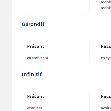
arabi
arabi
Gérondif
Présent
Pas
en arabis
ant
en ay
Infinitif
Présent
Pas
arabiser
avoir 