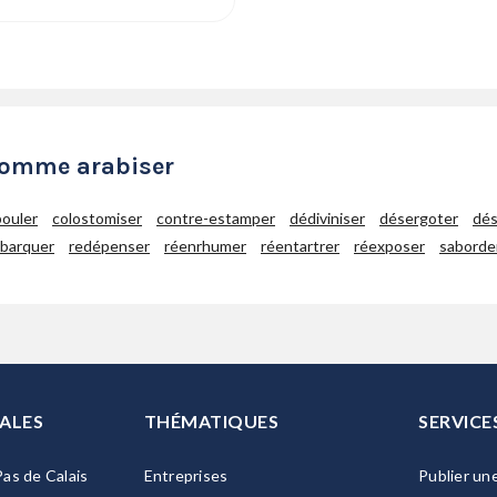
comme arabiser
ouler
colostomiser
contre-estamper
dédiviniser
désergoter
dés
barquer
redépenser
réenrhumer
réentartrer
réexposer
saborde
ALES
THÉMATIQUES
SERVICE
as de Calais
Entreprises
Publier un