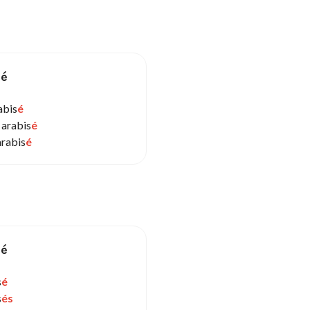
sé
abis
é
 arabis
é
arabis
é
sé
s
é
s
és