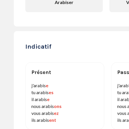
Arabiser
V
Indicatif
Présent
Pass
j'arabis
e
j'arab
tu arabis
es
tu ara
il arabis
e
il ara
nous arabis
ons
nous 
vous arabis
ez
vous 
ils arabis
ent
ils ar