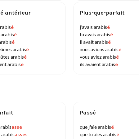
é antérieur
Plus-que-parfait
arabis
é
j'avais arabis
é
 arabis
é
tu avais arabis
é
 arabis
é
il avait arabis
é
eûmes arabis
é
nous avions arabis
é
eûtes arabis
é
vous aviez arabis
é
rent arabis
é
ils avaient arabis
é
rfait
Passé
arabis
asse
que j'aie arabis
é
 arabis
asses
que tu aies arabis
é