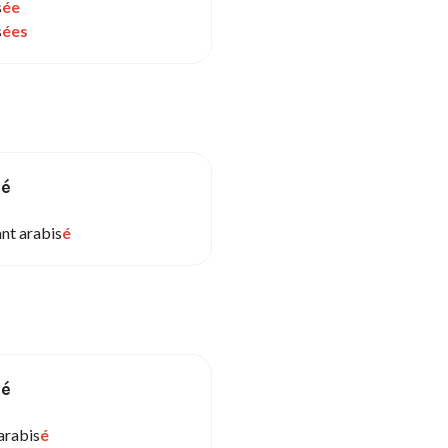
s
ée
s
ées
sé
ant arabis
é
sé
arabis
é