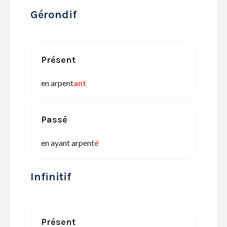
Gérondif
Présent
en arpent
ant
Passé
en ayant arpent
é
Infinitif
Présent