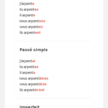
j'arpent
e
tu arpent
es
il arpent
e
nous arpent
ons
vous arpent
ez
ils arpent
ent
Passé simple
j'arpent
ai
tu arpent
as
il arpent
a
nous arpent
âmes
vous arpent
âtes
ils arpent
èrent
Imparfait