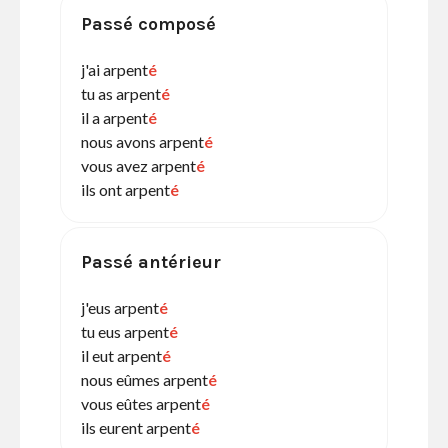
Passé composé
j'ai arpent
é
tu as arpent
é
il a arpent
é
nous avons arpent
é
vous avez arpent
é
ils ont arpent
é
Passé antérieur
j'eus arpent
é
tu eus arpent
é
il eut arpent
é
nous eûmes arpent
é
vous eûtes arpent
é
ils eurent arpent
é