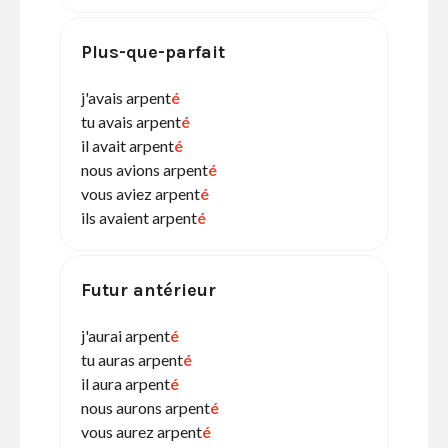
Plus-que-parfait
j'avais arpent
é
tu avais arpent
é
il avait arpent
é
nous avions arpent
é
vous aviez arpent
é
ils avaient arpent
é
Futur antérieur
j'aurai arpent
é
tu auras arpent
é
il aura arpent
é
nous aurons arpent
é
vous aurez arpent
é