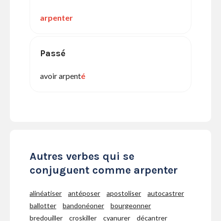
arpenter
Passé
avoir arpent
é
Autres verbes qui se
conjuguent comme arpenter
alinéatiser
antéposer
apostoliser
autocastrer
ballotter
bandonéoner
bourgeonner
bredouiller
croskiller
cyanurer
décantrer