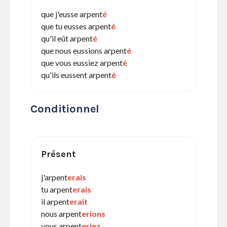
que j'eusse arpent
é
que tu eusses arpent
é
qu'il eût arpent
é
que nous eussions arpent
é
que vous eussiez arpent
é
qu'ils eussent arpent
é
Conditionnel
Présent
j'arpent
erais
tu arpent
erais
il arpent
erait
nous arpent
erions
vous arpent
eriez