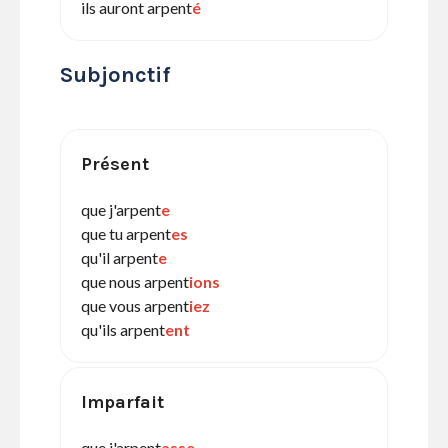
ils auront arpent
é
Subjonctif
Présent
que j'arpent
e
que tu arpent
es
qu'il arpent
e
que nous arpent
ions
que vous arpent
iez
qu'ils arpent
ent
Imparfait
que j'arpent
asse