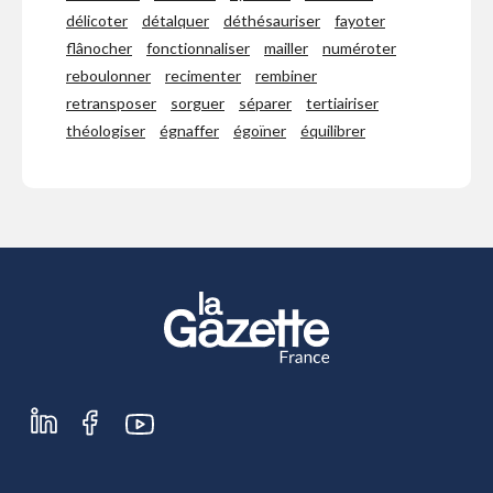
délicoter
détalquer
déthésauriser
fayoter
flânocher
fonctionnaliser
mailler
numéroter
reboulonner
recimenter
rembiner
retransposer
sorguer
séparer
tertiairiser
théologiser
égnaffer
égoïner
équilibrer