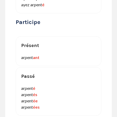
ayez arpent
é
Participe
Présent
arpent
ant
Passé
arpent
é
arpent
és
arpent
ée
arpent
ées