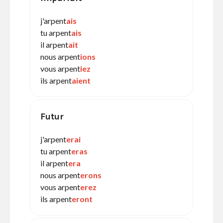
j'arpent
ais
tu arpent
ais
il arpent
ait
nous arpent
ions
vous arpent
iez
ils arpent
aient
Futur
j'arpent
erai
tu arpent
eras
il arpent
era
nous arpent
erons
vous arpent
erez
ils arpent
eront