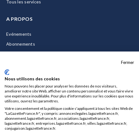
Tous les services
A PROPOS
Evénements
Abonnements
Equipe
Fermer
La Gazette Solutions
Nous contacter
Nous utilisons des cookies
Nous pouvons les placer pour analyser les données de nos visiteurs,
améliorer notre site Web, afficher un contenu personnalisé et vous faire vivre
une expérience inoubliable. Pour plus d'informations sur les cookies que nous
utilisons, ouvrez les paramètres.
Mentions légales
Votre consentement et la politique cookie s'appliquent à tous les sites Web de
CGU/CGV
"LaGazetteFrance.fr", y compris: annonceslegales.lagazettefrance.fr,
abonnement.lagazettefrance.fr, associations.lagazettefrance.fr,
Données personnelles
lagazettefrance.fr, entreprises.lagazettefrance.fr, villes.lagazettefrance.fr,
conjugaison.lagazettefrance.fr.
Charte sur les cookies