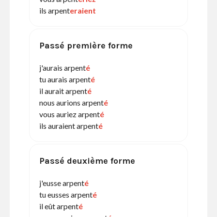
ils arpent
eraient
Passé première forme
j'aurais arpent
é
tu aurais arpent
é
il aurait arpent
é
nous aurions arpent
é
vous auriez arpent
é
ils auraient arpent
é
Passé deuxième forme
j'eusse arpent
é
tu eusses arpent
é
il eût arpent
é