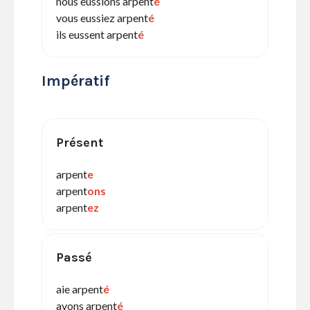
nous eussions arpent
é
vous eussiez arpent
é
ils eussent arpent
é
Impératif
Présent
arpent
e
arpent
ons
arpent
ez
Passé
aie arpent
é
ayons arpent
é