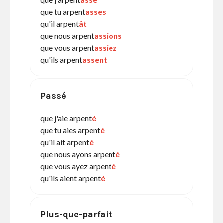
que tu arpent
asses
qu'il arpent
ât
que nous arpent
assions
que vous arpent
assiez
qu'ils arpent
assent
Passé
que j'aie arpent
é
que tu aies arpent
é
qu'il ait arpent
é
que nous ayons arpent
é
que vous ayez arpent
é
qu'ils aient arpent
é
Plus-que-parfait