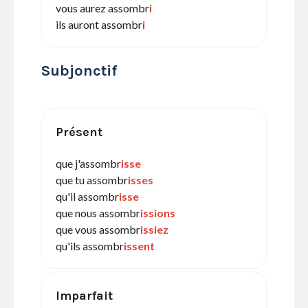
vous aurez assombr
i
ils auront assombr
i
Subjonctif
Présent
que j'assombr
isse
que tu assombr
isses
qu'il assombr
isse
que nous assombr
issions
que vous assombr
issiez
qu'ils assombr
issent
Imparfait