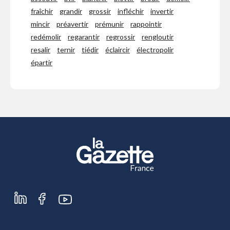
fraîchir
grandir
grossir
infléchir
invertir
mincir
préavertir
prémunir
rappointir
redémolir
regarantir
regrossir
rengloutir
resalir
ternir
tiédir
éclaircir
électropolir
épartir