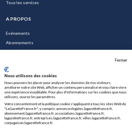
Tous les services
A PROPOS
Evénements
Abonnements
Equipe
Fermer
La Gazette Solutions
Nous contacter
Nous utilisons des cookies
Nous pouvons les placer pour analyser les données de nos visiteurs,
améliorer notre site Web, afficher un contenu personnalisé et vous faire vivre
une expérience inoubliable. Pour plus d'informations sur les cookies que nous
utilisons, ouvrez les paramètres.
Mentions légales
Votre consentement et la politique cookie s'appliquent à tous les sites Web de
CGU/CGV
"LaGazetteFrance.fr", y compris: annonceslegales.lagazettefrance.fr,
abonnement.lagazettefrance.fr, associations.lagazettefrance.fr,
Données personnelles
lagazettefrance.fr, entreprises.lagazettefrance.fr, villes.lagazettefrance.fr,
conjugaison.lagazettefrance.fr.
Charte sur les cookies