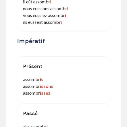
il eût assombr
i
nous eussions assombr
i
vous eussiez assombr
i
ils eussent assombr
i
Impératif
Présent
assombr
is
assombr
issons
assombr
issez
Passé
aie assombr
i