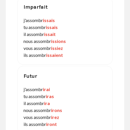
Imparfait
j'assombr
issais
tu assombr
issais
il assombr
issait
nous assombr
issions
vous assombr
issiez
ils assombr
issaient
Futur
j'assombr
irai
tu assombr
iras
il assombr
ira
nous assombr
irons
vous assombr
irez
ils assombr
iront