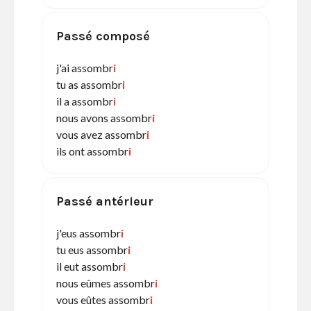
Passé composé
j'ai assombr
i
tu as assombr
i
il a assombr
i
nous avons assombr
i
vous avez assombr
i
ils ont assombr
i
Passé antérieur
j'eus assombr
i
tu eus assombr
i
il eut assombr
i
nous eûmes assombr
i
vous eûtes assombr
i