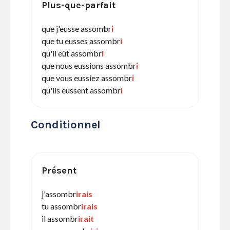
Plus-que-parfait
que j'eusse assombr
i
que tu eusses assombr
i
qu'il eût assombr
i
que nous eussions assombr
i
que vous eussiez assombr
i
qu'ils eussent assombr
i
Conditionnel
Présent
j'assombr
irais
tu assombr
irais
il assombr
irait