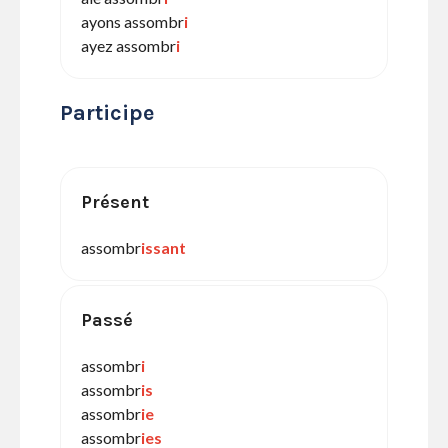
ayons assombr
i
ayez assombr
i
Participe
Présent
assombr
issant
Passé
assombr
i
assombr
is
assombr
ie
assombr
ies