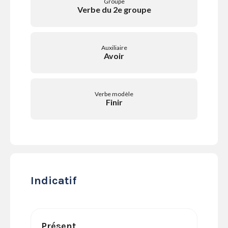
Groupe
SERVICES
Verbe du 2e groupe
LA
GAZETTE
Auxiliaire
Avoir
Se
Verbe modèle
connecter
Finir
S'abonner
Indicatif
Présent