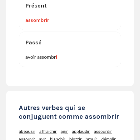
Présent
assombrir
Passé
avoir assombr
i
Autres verbes qui se
conjuguent comme assombrir
abeausir
affraîchir
agir
applaudir
assourdir
assouvir
avir
blanchir
blottir
brouir
démolir