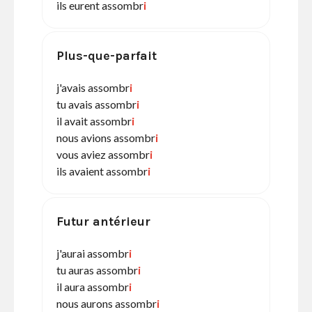
ils eurent assombr
i
Plus-que-parfait
j'avais assombr
i
tu avais assombr
i
il avait assombr
i
nous avions assombr
i
vous aviez assombr
i
ils avaient assombr
i
Futur antérieur
j'aurai assombr
i
tu auras assombr
i
il aura assombr
i
nous aurons assombr
i