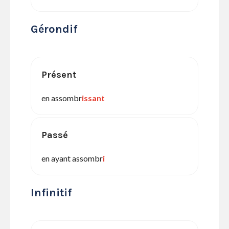
Gérondif
Présent
en assombr
issant
Passé
en ayant assombr
i
Infinitif