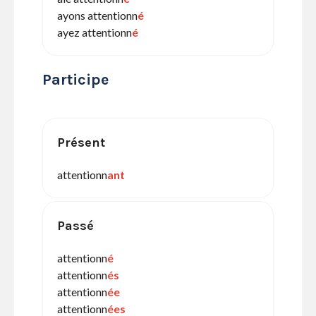
ayons attentionn
é
ayez attentionn
é
Participe
Présent
attentionn
ant
Passé
attentionn
é
attentionn
és
attentionn
ée
attentionn
ées