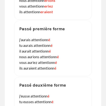
nous attentionn
erions
vous attentionn
eriez
ils attentionn
eraient
Passé première forme
j'aurais attentionn
é
tu aurais attentionn
é
il aurait attentionn
é
nous aurions attentionn
é
vous auriez attentionn
é
ils auraient attentionn
é
Passé deuxième forme
j'eusse attentionn
é
tu eusses attentionn
é