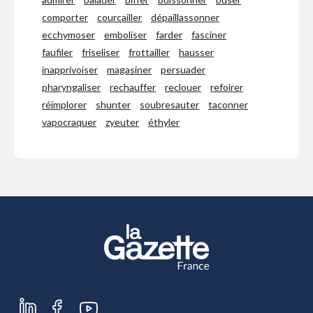
comporter
courcailler
dépaillassonner
ecchymoser
emboliser
farder
fasciner
faufiler
friseliser
frottailler
hausser
inapprivoiser
magasiner
persuader
pharyngaliser
rechauffer
reclouer
refoirer
réimplorer
shunter
soubresauter
taconner
vapocraquer
zyeuter
éthyler