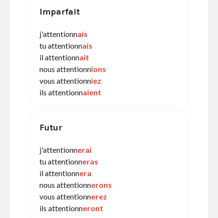
Imparfait
j'attentionn
ais
tu attentionn
ais
il attentionn
ait
nous attentionn
ions
vous attentionn
iez
ils attentionn
aient
Futur
j'attentionn
erai
tu attentionn
eras
il attentionn
era
nous attentionn
erons
vous attentionn
erez
ils attentionn
eront