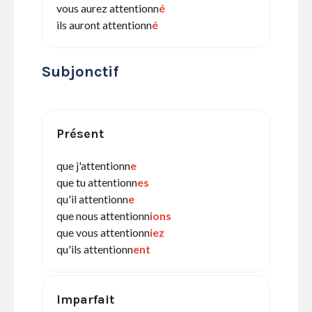
vous aurez attentionn
é
ils auront attentionn
é
Subjonctif
Présent
que j'attentionn
e
que tu attentionn
es
qu'il attentionn
e
que nous attentionn
ions
que vous attentionn
iez
qu'ils attentionn
ent
Imparfait