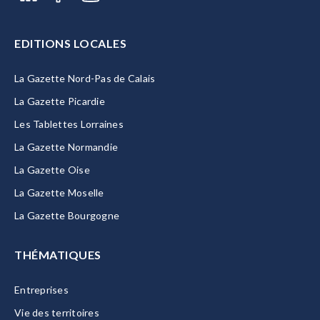
EDITIONS LOCALES
La Gazette Nord-Pas de Calais
La Gazette Picardie
Les Tablettes Lorraines
La Gazette Normandie
La Gazette Oise
La Gazette Moselle
La Gazette Bourgogne
THÉMATIQUES
Entreprises
Vie des territoires