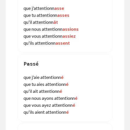
que j'attentionn
asse
que tu attentionn
asses
qu'il attentionn
ât
que nous attentionn
assions
que vous attentionn
assiez
qu'ils attentionn
assent
Passé
que j'aie attentionn
é
que tu aies attentionn
é
qu'il ait attentionn
é
que nous ayons attentionn
é
que vous ayez attentionn
é
qu'ils aient attentionn
é