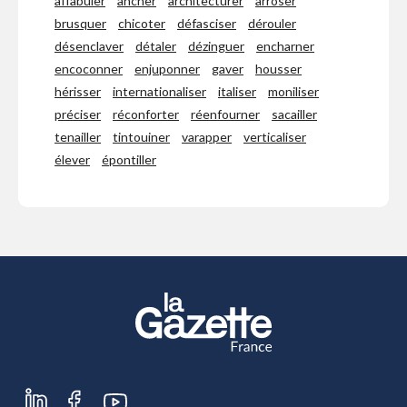
affabuler
ancher
architecturer
arroser
brusquer
chicoter
défasciser
dérouler
désenclaver
détaler
dézinguer
encharner
encoconner
enjuponner
gaver
housser
hérisser
internationaliser
italiser
moniliser
préciser
réconforter
réenfourner
sacailler
tenailler
tintouiner
varapper
verticaliser
élever
épontiller