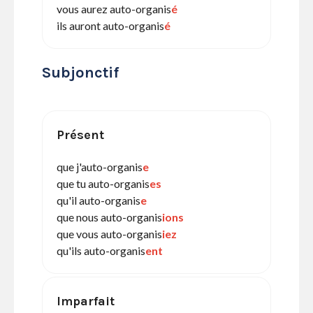
vous aurez auto-organis
é
ils auront auto-organis
é
Subjonctif
Présent
que j'auto-organis
e
que tu auto-organis
es
qu'il auto-organis
e
que nous auto-organis
ions
que vous auto-organis
iez
qu'ils auto-organis
ent
Imparfait