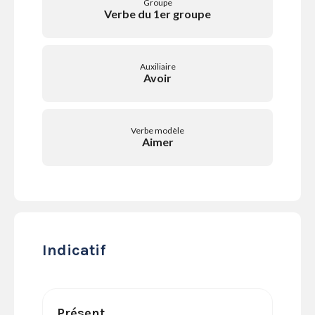
Groupe
SERVICES
Verbe du 1er groupe
LA
GAZETTE
Auxiliaire
Avoir
Se
Verbe modèle
connecter
Aimer
S'abonner
Indicatif
Présent