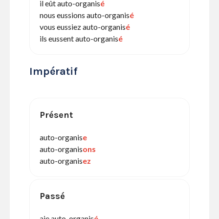
il eût auto-organis
é
nous eussions auto-organis
é
vous eussiez auto-organis
é
ils eussent auto-organis
é
Impératif
Présent
auto-organis
e
auto-organis
ons
auto-organis
ez
Passé
aie auto-organis
é