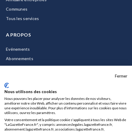
Communes
Tous les services
A PROPOS
Evénements
Abonnements
Equipe
Fermer
La Gazette Solutions
Nous contacter
Nous utilisons des cookies
Nous pouvons les placer pour analyser les données de nos visiteurs,
améliorer notre site Web, afficher un contenu personnalisé et vous faire vivre
une expérience inoubliable. Pour plus d'informations sur les cookies que nous
utilisons, ouvrez les paramètres.
Mentions légales
Votre consentement et la politique cookie s'appliquent à tous les sites Web de
CGU/CGV
"LaGazetteFrance.fr", y compris: annonceslegales.lagazettefrance.fr,
abonnement.lagazettefrance.fr, associations.lagazettefrance.fr,