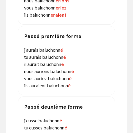
nous baluchonn
erions
vous baluchonn
eriez
ils baluchonn
eraient
Passé première forme
j'aurais baluchonn
é
tu aurais baluchonn
é
il aurait baluchonn
é
nous aurions baluchonn
é
vous auriez baluchonn
é
ils auraient baluchonn
é
Passé deuxième forme
j'eusse baluchonn
é
tu eusses baluchonn
é