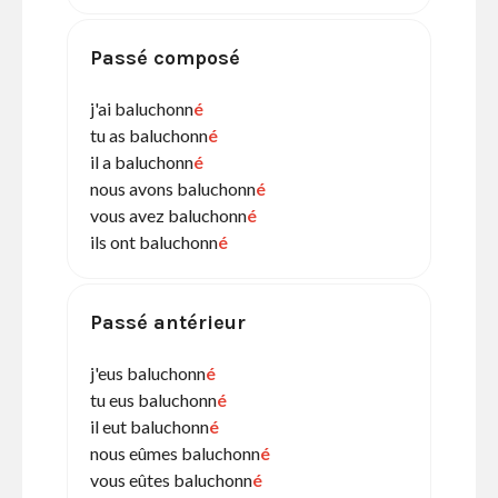
Passé composé
j'ai baluchonn
é
tu as baluchonn
é
il a baluchonn
é
nous avons baluchonn
é
vous avez baluchonn
é
ils ont baluchonn
é
Passé antérieur
j'eus baluchonn
é
tu eus baluchonn
é
il eut baluchonn
é
nous eûmes baluchonn
é
vous eûtes baluchonn
é