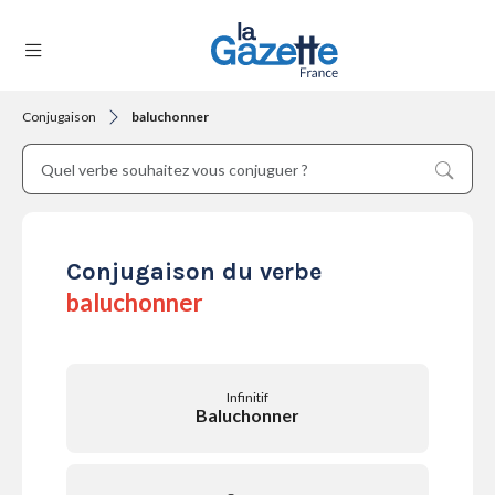
Conjugaison
baluchonner
THÉMATIQUES
RÉGIONS
Conjugaison du verbe
baluchonner
FORMATS
Infinitif
Baluchonner
TENDANCES