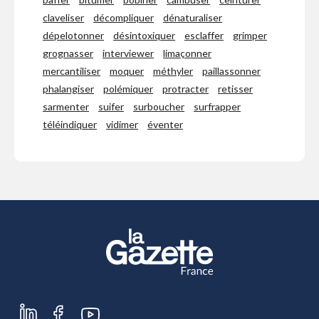
claveliser
décompliquer
dénaturaliser
dépelotonner
désintoxiquer
esclaffer
grimper
grognasser
interviewer
limaçonner
mercantiliser
moquer
méthyler
paillassonner
phalangiser
polémiquer
protracter
retisser
sarmenter
suifer
surboucher
surfrapper
téléindiquer
vidimer
éventer