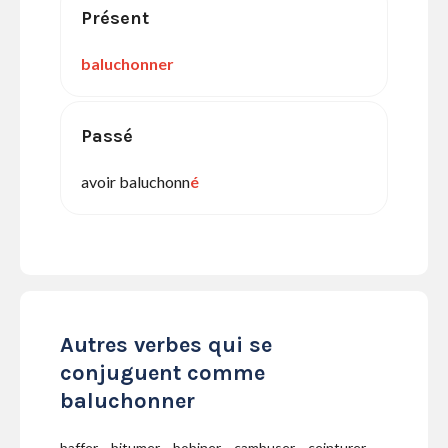
Présent
baluchonner
Passé
avoir baluchonn
é
Autres verbes qui se
conjuguent comme
baluchonner
baffer
bitumer
bobiner
cambuser
ceinturer