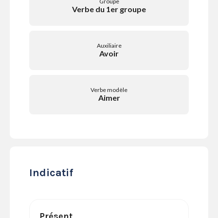
Groupe
SERVICES
Verbe du 1er groupe
LA
GAZETTE
Auxiliaire
Avoir
Se
Verbe modèle
connecter
Aimer
S'abonner
Indicatif
Présent