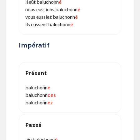
il eût baluchonn
é
nous eussions baluchonn
é
vous eussiez baluchonn
é
ils eussent baluchonn
é
Impératif
Présent
baluchonn
e
baluchonn
ons
baluchonn
ez
Passé
aie baluchonn
é