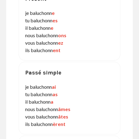
je baluchonn
e
tu baluchonn
es
il baluchonn
e
nous baluchonn
ons
vous baluchonn
ez
ils baluchonn
ent
Passé simple
je baluchonn
ai
tu baluchonn
as
il baluchonn
a
nous baluchonn
âmes
vous baluchonn
âtes
ils baluchonn
èrent