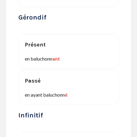
Gérondif
Présent
en baluchonn
ant
Passé
en ayant baluchonn
é
Infinitif