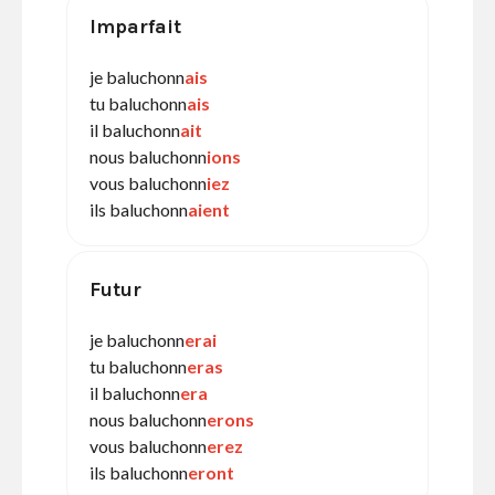
Imparfait
je baluchonn
ais
tu baluchonn
ais
il baluchonn
ait
nous baluchonn
ions
vous baluchonn
iez
ils baluchonn
aient
Futur
je baluchonn
erai
tu baluchonn
eras
il baluchonn
era
nous baluchonn
erons
vous baluchonn
erez
ils baluchonn
eront