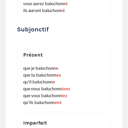
vous aurez baluchonn
é
ils auront baluchonn
é
Subjonctif
Présent
que je baluchonn
e
que tu baluchonn
es
qu'il baluchonn
e
que nous baluchonn
ions
que vous baluchonn
iez
qu'ils baluchonn
ent
Imparfait