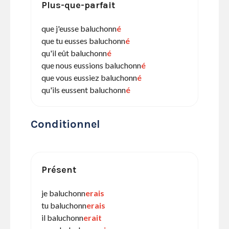
Plus-que-parfait
que j'eusse baluchonn
é
que tu eusses baluchonn
é
qu'il eût baluchonn
é
que nous eussions baluchonn
é
que vous eussiez baluchonn
é
qu'ils eussent baluchonn
é
Conditionnel
Présent
je baluchonn
erais
tu baluchonn
erais
il baluchonn
erait