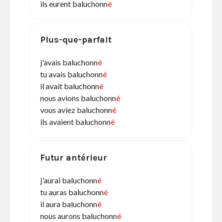
ils eurent baluchonn
é
Plus-que-parfait
j'avais baluchonn
é
tu avais baluchonn
é
il avait baluchonn
é
nous avions baluchonn
é
vous aviez baluchonn
é
ils avaient baluchonn
é
Futur antérieur
j'aurai baluchonn
é
tu auras baluchonn
é
il aura baluchonn
é
nous aurons baluchonn
é