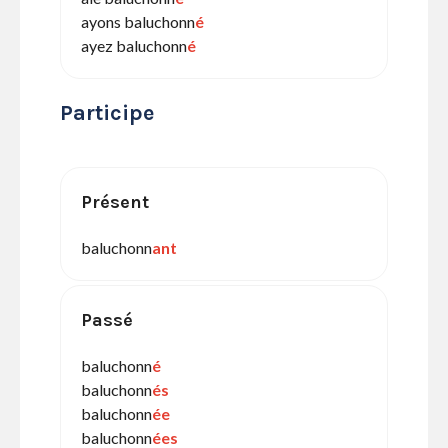
ayons baluchonn
é
ayez baluchonn
é
Participe
Présent
baluchonn
ant
Passé
baluchonn
é
baluchonn
és
baluchonn
ée
baluchonn
ées