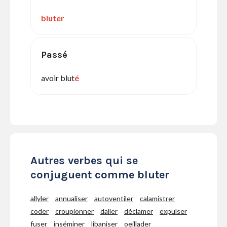
bluter
Passé
avoir blut
é
Autres verbes qui se
conjuguent comme bluter
allyler
annualiser
autoventiler
calamistrer
coder
croupionner
daller
déclamer
expulser
fuser
inséminer
libaniser
oeillader