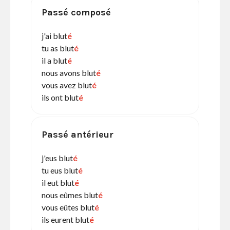
Passé composé
j'ai blut
é
tu as blut
é
il a blut
é
nous avons blut
é
vous avez blut
é
ils ont blut
é
Passé antérieur
j'eus blut
é
tu eus blut
é
il eut blut
é
nous eûmes blut
é
vous eûtes blut
é
ils eurent blut
é