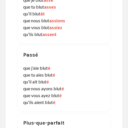
que tu blut
asses
qu'il blut
ât
que nous blut
assions
que vous blut
assiez
qu'ils blut
assent
Passé
que j'aie blut
é
que tu aies blut
é
qu'il ait blut
é
que nous ayons blut
é
que vous ayez blut
é
qu'ils aient blut
é
Plus-que-parfait