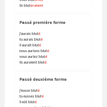
ils blut
eraient
Passé première forme
j'aurais blut
é
tu aurais blut
é
il aurait blut
é
nous aurions blut
é
vous auriez blut
é
ils auraient blut
é
Passé deuxième forme
j'eusse blut
é
tu eusses blut
é
il eût blut
é