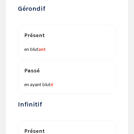
Gérondif
Présent
en blut
ant
Passé
en ayant blut
é
Infinitif
Présent