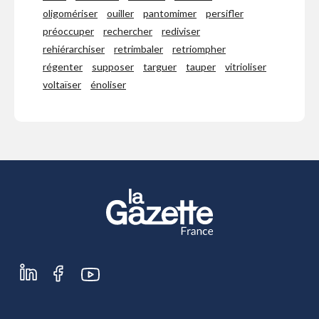
oligomériser
ouiller
pantomimer
persifler
préoccuper
rechercher
rediviser
rehiérarchiser
retrimbaler
retriompher
régenter
supposer
targuer
tauper
vitrioliser
voltaïser
énoliser