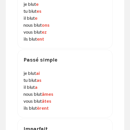
je blut
e
tu blut
es
il blut
e
nous blut
ons
vous blut
ez
ils blut
ent
Passé simple
je blut
ai
tu blut
as
il blut
a
nous blut
âmes
vous blut
âtes
ils blut
èrent
Imparfait