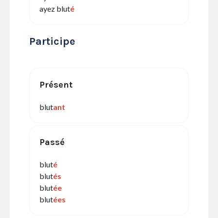
ayez blut
é
Participe
Présent
blut
ant
Passé
blut
é
blut
és
blut
ée
blut
ées