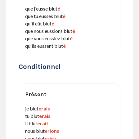
que j'eusse blut
é
que tu eusses blut
é
qu'il eût blut
é
que nous eussions blut
é
que vous eussiez blut
é
qu'ils eussent blut
é
Conditionnel
Présent
je blut
erais
tu blut
erais
il blut
erait
nous blut
erions
vous blut
eriez