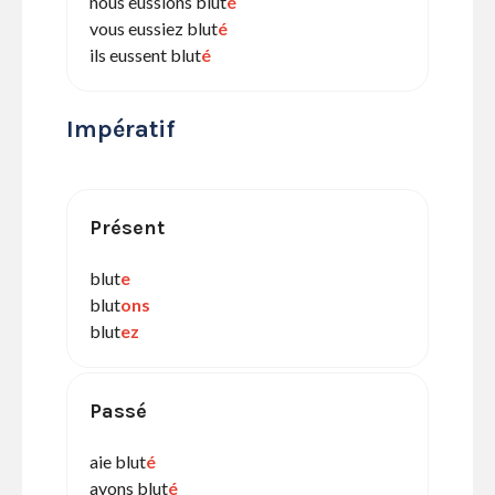
nous eussions blut
é
vous eussiez blut
é
ils eussent blut
é
Impératif
Présent
blut
e
blut
ons
blut
ez
Passé
aie blut
é
ayons blut
é