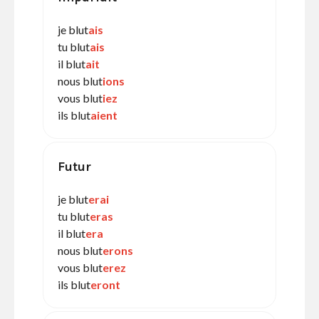
je blut
ais
tu blut
ais
il blut
ait
nous blut
ions
vous blut
iez
ils blut
aient
Futur
je blut
erai
tu blut
eras
il blut
era
nous blut
erons
vous blut
erez
ils blut
eront