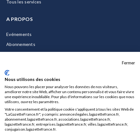
Tous les services
A PROPOS
Evénements
Abonnements
Equipe
Fermer
La Gazette Solutions
Nous contacter
Nous utilisons des cookies
Nous pouvons les placer pour analyser les données de nos visiteurs,
améliorer notre site Web, afficher un contenu personnalisé et vous faire vivre
une expérience inoubliable. Pour plus d'informations sur les cookies que nous
utilisons, ouvrez les paramètres.
Mentions légales
Votre consentement et la politique cookie s'appliquent à tous les sites Web de
CGU/CGV
"LaGazetteFrance.fr", y compris: annonceslegales.lagazettefrance.fr,
abonnement.lagazettefrance.fr, associations.lagazettefrance.fr,
Données personnelles
lagazettefrance.fr, entreprises.lagazettefrance.fr, villes.lagazettefrance.fr,
conjugaison.lagazettefrance.fr.
Charte sur les cookies