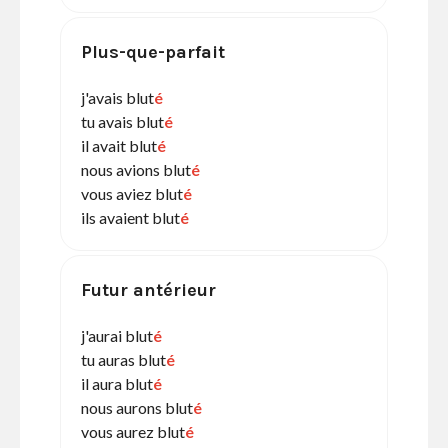
Plus-que-parfait
j'avais blut
é
tu avais blut
é
il avait blut
é
nous avions blut
é
vous aviez blut
é
ils avaient blut
é
Futur antérieur
j'aurai blut
é
tu auras blut
é
il aura blut
é
nous aurons blut
é
vous aurez blut
é