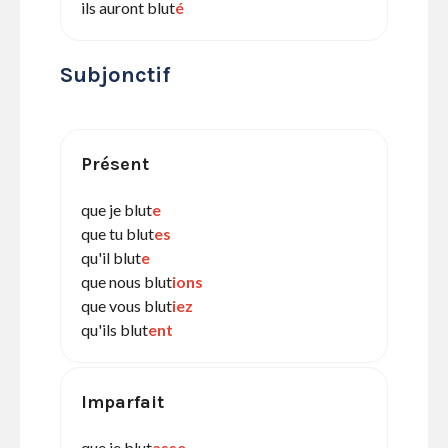
ils auront blut
é
Subjonctif
Présent
que je blut
e
que tu blut
es
qu'il blut
e
que nous blut
ions
que vous blut
iez
qu'ils blut
ent
Imparfait
que je blut
asse