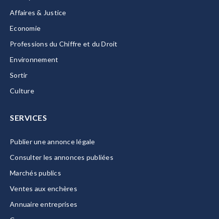
Affaires & Justice
Economie
Professions du Chiffre et du Droit
Environnement
Sortir
Culture
SERVICES
Publier une annonce légale
Consulter les annonces publiées
Marchés publics
Ventes aux enchères
Annuaire entreprises