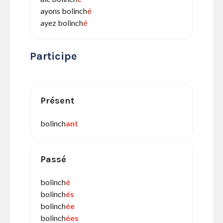
ayons bolinch
é
ayez bolinch
é
Participe
Présent
bolinch
ant
Passé
bolinch
é
bolinch
és
bolinch
ée
bolinch
ées