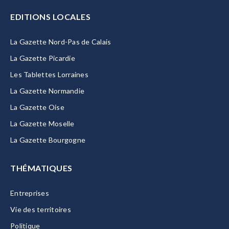
EDITIONS LOCALES
La Gazette Nord-Pas de Calais
La Gazette Picardie
Les Tablettes Lorraines
La Gazette Normandie
La Gazette Oise
La Gazette Moselle
La Gazette Bourgogne
THÉMATIQUES
Entreprises
Vie des territoires
Politique