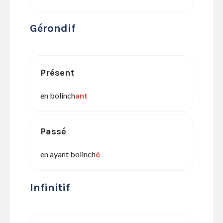
Gérondif
Présent
en bolinch
ant
Passé
en ayant bolinch
é
Infinitif