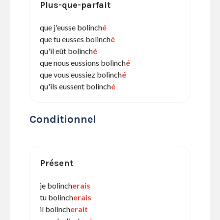
Plus-que-parfait
que j'eusse bolinch
é
que tu eusses bolinch
é
qu'il eût bolinch
é
que nous eussions bolinch
é
que vous eussiez bolinch
é
qu'ils eussent bolinch
é
Conditionnel
Présent
je bolinch
erais
tu bolinch
erais
il bolinch
erait