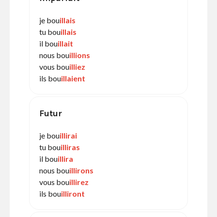
je bou
illais
tu bou
illais
il bou
illait
nous bou
illions
vous bou
illiez
ils bou
illaient
Futur
je bou
illirai
tu bou
illiras
il bou
illira
nous bou
illirons
vous bou
illirez
ils bou
illiront