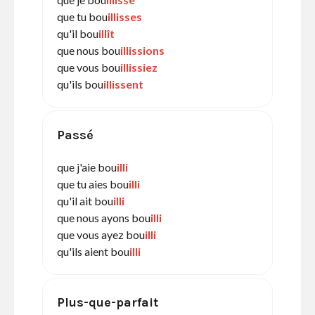
que tu bou
illisses
qu'il bou
illît
que nous bou
illissions
que vous bou
illissiez
qu'ils bou
illissent
Passé
que j'aie bou
illi
que tu aies bou
illi
qu'il ait bou
illi
que nous ayons bou
illi
que vous ayez bou
illi
qu'ils aient bou
illi
Plus-que-parfait