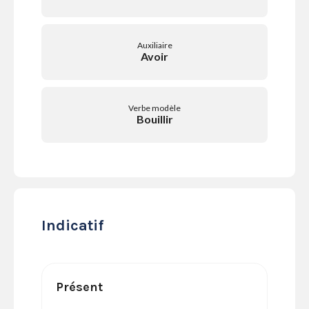
SERVICES
LA
GAZETTE
Auxiliaire
Avoir
Verbe modèle
Se
Bouillir
connecter
S'abonner
Indicatif
Présent