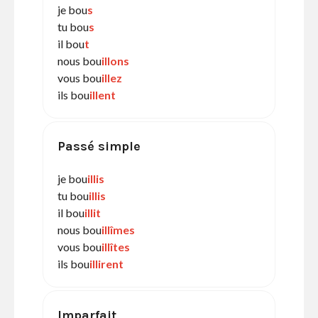
je bou
s
tu bou
s
il bou
t
nous bou
illons
vous bou
illez
ils bou
illent
Passé simple
je bou
illis
tu bou
illis
il bou
illit
nous bou
illîmes
vous bou
illîtes
ils bou
illirent
Imparfait