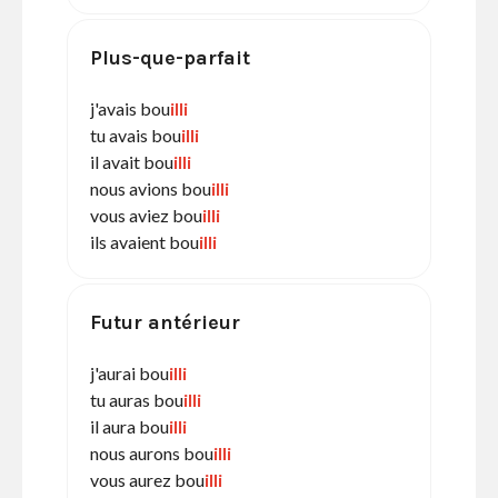
Plus-que-parfait
j'avais bou
illi
tu avais bou
illi
il avait bou
illi
nous avions bou
illi
vous aviez bou
illi
ils avaient bou
illi
Futur antérieur
j'aurai bou
illi
tu auras bou
illi
il aura bou
illi
nous aurons bou
illi
vous aurez bou
illi