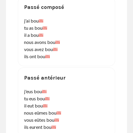
Passé composé
j'ai bou
illi
tu as bou
illi
il a bou
illi
nous avons bou
illi
vous avez bou
illi
ils ont bou
illi
Passé antérieur
j'eus bou
illi
tu eus bou
illi
il eut bou
illi
nous eûmes bou
illi
vous eûtes bou
illi
ils eurent bou
illi