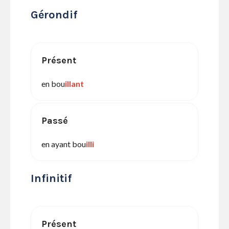
Gérondif
Présent
en bou
illant
Passé
en ayant bou
illi
Infinitif
Présent