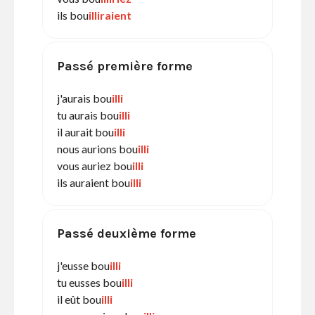
ils bou
illiraient
Passé première forme
j'aurais bou
illi
tu aurais bou
illi
il aurait bou
illi
nous aurions bou
illi
vous auriez bou
illi
ils auraient bou
illi
Passé deuxième forme
j'eusse bou
illi
tu eusses bou
illi
il eût bou
illi