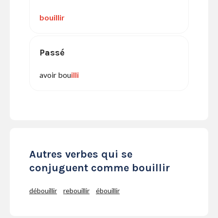
bouillir
Passé
avoir bou
illi
Autres verbes qui se
conjuguent comme bouillir
débouillir
rebouillir
ébouillir