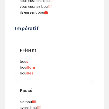
nous eussions bou
illi
vous eussiez bou
illi
ils eussent bou
illi
Impératif
Présent
bou
s
bou
illons
bou
illez
Passé
aie bou
illi
ayons bou
illi