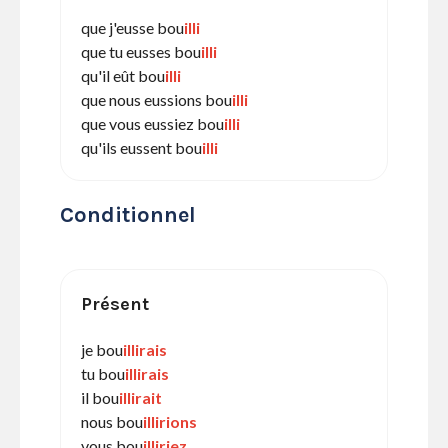
que j'eusse bou
illi
que tu eusses bou
illi
qu'il eût bou
illi
que nous eussions bou
illi
que vous eussiez bou
illi
qu'ils eussent bou
illi
Conditionnel
Présent
je bou
illirais
tu bou
illirais
il bou
illirait
nous bou
illirions
vous bou
illiriez