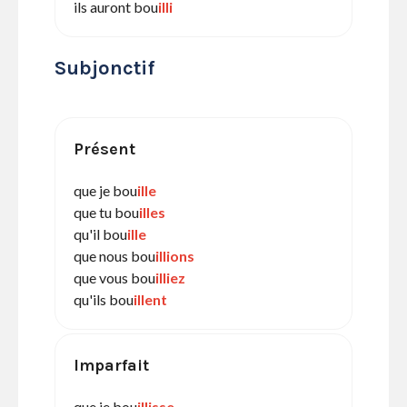
ils auront bou
illi
Subjonctif
Présent
que je bou
ille
que tu bou
illes
qu'il bou
ille
que nous bou
illions
que vous bou
illiez
qu'ils bou
illent
Imparfait
que je bou
illisse