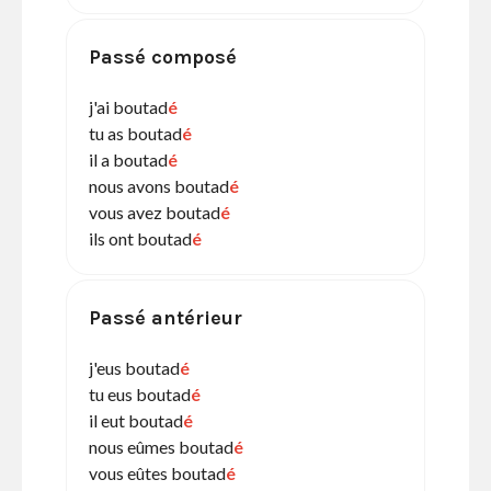
Passé composé
j'ai boutad
é
tu as boutad
é
il a boutad
é
nous avons boutad
é
vous avez boutad
é
ils ont boutad
é
Passé antérieur
j'eus boutad
é
tu eus boutad
é
il eut boutad
é
nous eûmes boutad
é
vous eûtes boutad
é