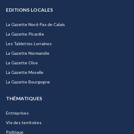
EDITIONS LOCALES
La Gazette Nord-Pas de Calais
La Gazette Picardie
Les Tablettes Lorraines
La Gazette Normandie
La Gazette Oise
La Gazette Moselle
La Gazette Bourgogne
THÉMATIQUES
Entreprises
Vie des territoires
Politique