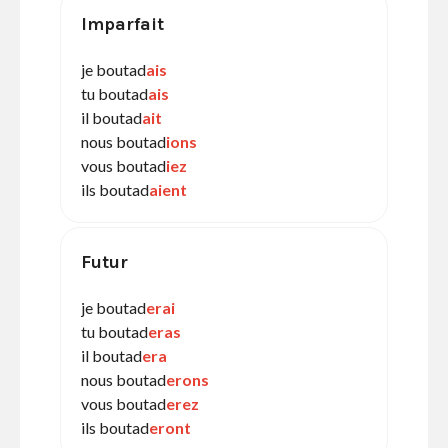
Imparfait
je boutad
ais
tu boutad
ais
il boutad
ait
nous boutad
ions
vous boutad
iez
ils boutad
aient
Futur
je boutad
erai
tu boutad
eras
il boutad
era
nous boutad
erons
vous boutad
erez
ils boutad
eront