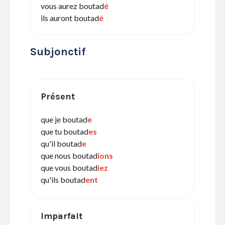
vous aurez boutad
é
ils auront boutad
é
Subjonctif
Présent
que je boutad
e
que tu boutad
es
qu'il boutad
e
que nous boutad
ions
que vous boutad
iez
qu'ils boutad
ent
Imparfait