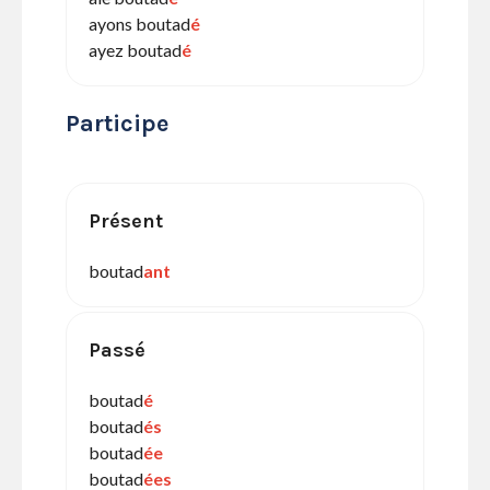
ayons boutad
é
ayez boutad
é
Participe
Présent
boutad
ant
Passé
boutad
é
boutad
és
boutad
ée
boutad
ées