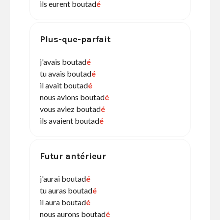
ils eurent boutad
é
Plus-que-parfait
j'avais boutad
é
tu avais boutad
é
il avait boutad
é
nous avions boutad
é
vous aviez boutad
é
ils avaient boutad
é
Futur antérieur
j'aurai boutad
é
tu auras boutad
é
il aura boutad
é
nous aurons boutad
é