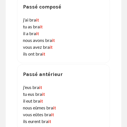
Passé composé
j'ai bra
it
tu as bra
it
il a bra
it
nous avons bra
it
vous avez bra
it
ils ont bra
it
Passé antérieur
j'eus bra
it
tu eus bra
it
il eut bra
it
nous eûmes bra
it
vous eûtes bra
it
ils eurent bra
it