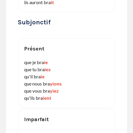
ils auront bra
it
Subjonctif
Présent
que je bra
ie
que tu bra
ies
qu'il bra
ie
que nous bra
yions
que vous bra
yiez
qu'ils bra
ient
Imparfait