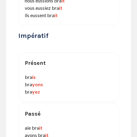
nous eussions bra
it
vous eussiez bra
it
ils eussent bra
it
Impératif
Présent
bra
is
bra
yons
bra
yez
Passé
aie bra
it
ayons bra
it