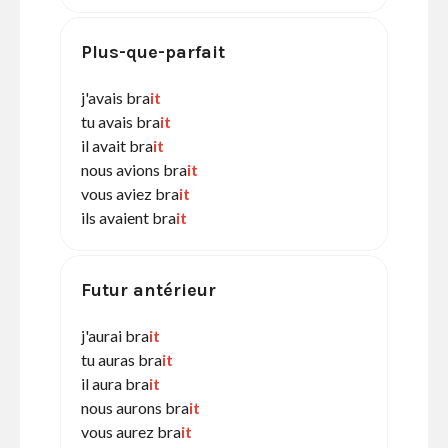
Plus-que-parfait
j'avais bra
it
tu avais bra
it
il avait bra
it
nous avions bra
it
vous aviez bra
it
ils avaient bra
it
Futur antérieur
j'aurai bra
it
tu auras bra
it
il aura bra
it
nous aurons bra
it
vous aurez bra
it