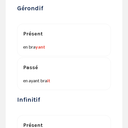
Gérondif
Présent
en bra
yant
Passé
en ayant bra
it
Infinitif
Présent