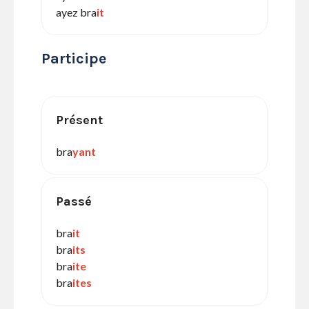
ayez bra
it
Participe
Présent
bra
yant
Passé
bra
it
bra
its
bra
ite
bra
ites