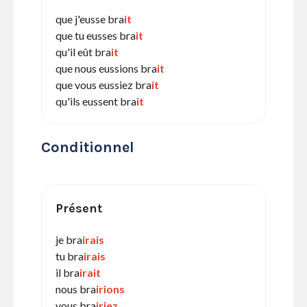
que j'eusse bra
it
que tu eusses bra
it
qu'il eût bra
it
que nous eussions bra
it
que vous eussiez bra
it
qu'ils eussent bra
it
Conditionnel
Présent
je bra
irais
tu bra
irais
il bra
irait
nous bra
irions
vous bra
iriez