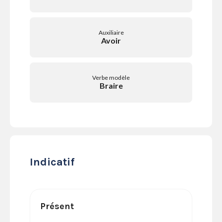
SERVICES
LA
GAZETTE
Auxiliaire
Avoir
Verbe modèle
Se
Braire
connecter
S'abonner
Indicatif
Présent