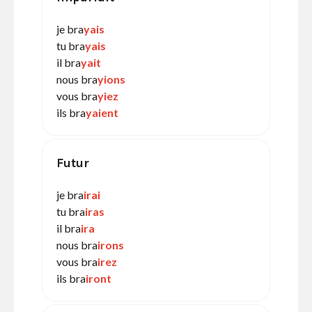
je bra
yais
tu bra
yais
il bra
yait
nous bra
yions
vous bra
yiez
ils bra
yaient
Futur
je bra
irai
tu bra
iras
il bra
ira
nous bra
irons
vous bra
irez
ils bra
iront