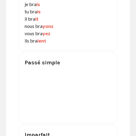
je bra
is
tu bra
is
il bra
it
nous bra
yons
vous bra
yez
ils bra
ient
Passé simple
Imparfait