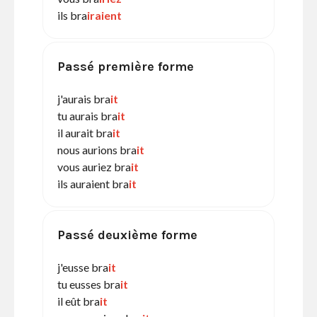
ils bra
iraient
Passé première forme
j'aurais bra
it
tu aurais bra
it
il aurait bra
it
nous aurions bra
it
vous auriez bra
it
ils auraient bra
it
Passé deuxième forme
j'eusse bra
it
tu eusses bra
it
il eût bra
it