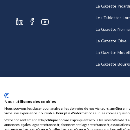
La Gazette Picard
Les Tablettes Lor
La Gazette Norma
La Gazette Oise
La Gazette Mosel
La Gazette Bourg
Nous utilisons des cookies
Nous pouvons les placer pour analyser les données de nos visiteurs, améliorer no
vivre une expérience inoubliable. Pour plus d'informations sur les cookies que no
Votre consentement et la politique cookie s'appliquent à tous les sites Web de "L
Mentions légales
CGU/CGV
annonceslegales.lagazettefrance.fr, abonnement.lagazettefrance.fr, associations.l
entreprises.lagazettefrance.fr, villes.lagazettefrance.fr, conjugaison.lagazettefran