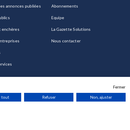
les annonces publiées
Abonnements
blics
Equipe
x enchères
La Gazette Solutions
ntreprises
Nous contacter
s
ervices
Fermer
 tout
Refuser
Non, ajuster
ies
© 2026 La Gazette France