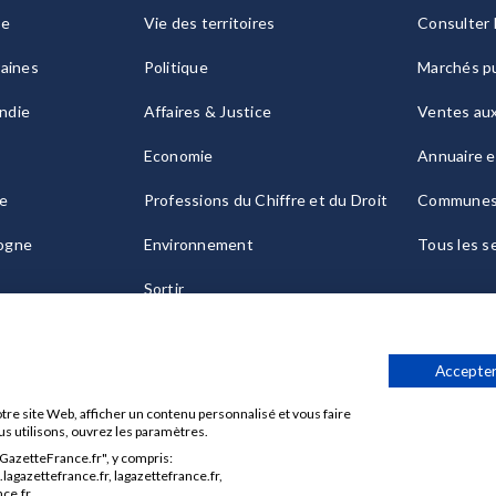
ie
Vie des territoires
Consulter 
raines
Politique
Marchés pu
ndie
Affaires & Justice
Ventes au
Economie
Annuaire e
le
Professions du Chiffre et du Droit
Commune
ogne
Environnement
Tous les s
Sortir
Culture
Accepter
tre site Web, afficher un contenu personnalisé et vous faire
us utilisons, ouvrez les paramètres.
aGazetteFrance.fr", y compris:
Données personnelles
Charte sur les cookies
Gérer vos cook
agazettefrance.fr, lagazettefrance.fr,
ce.fr.