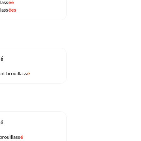
lass
ée
lass
ées
sé
nt brouillass
é
sé
brouillass
é