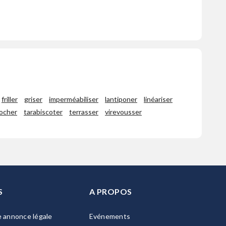
friller
griser
imperméabiliser
lantiponer
linéariser
locher
tarabiscoter
terrasser
virevousser
S
A PROPOS
e annonce légale
Evénements