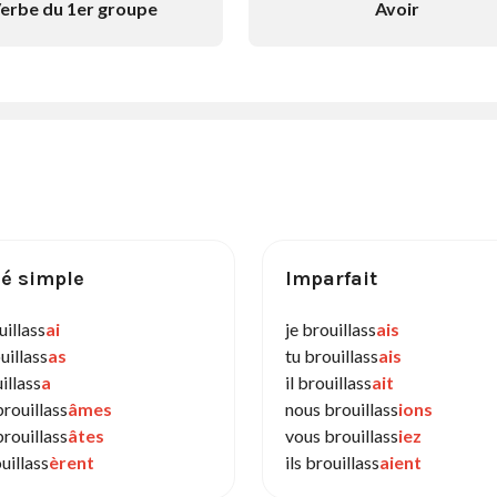
erbe du 1er groupe
Avoir
é simple
Imparfait
uillass
ai
je brouillass
ais
uillass
as
tu brouillass
ais
uillass
a
il brouillass
ait
rouillass
âmes
nous brouillass
ions
rouillass
âtes
vous brouillass
iez
ouillass
èrent
ils brouillass
aient