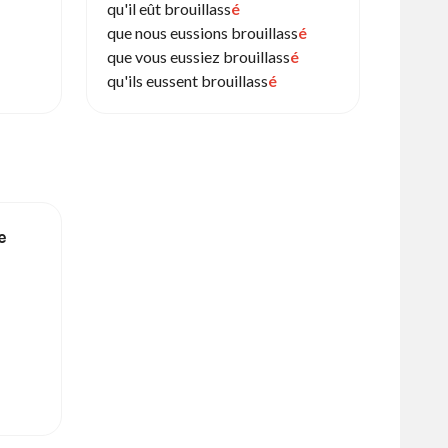
qu'il eût brouillass
é
que nous eussions brouillass
é
que vous eussiez brouillass
é
qu'ils eussent brouillass
é
e