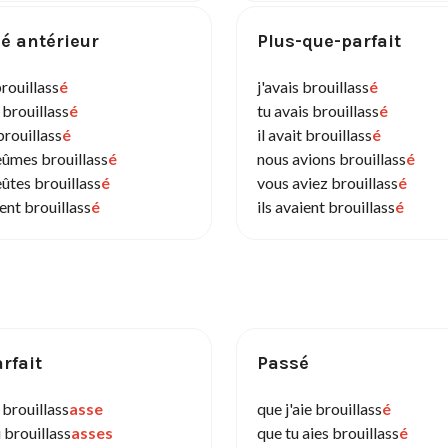
é antérieur
Plus-que-parfait
brouillass
é
j'avais brouillass
é
 brouillass
é
tu avais brouillass
é
 brouillass
é
il avait brouillass
é
eûmes brouillass
é
nous avions brouillass
é
ûtes brouillass
é
vous aviez brouillass
é
rent brouillass
é
ils avaient brouillass
é
rfait
Passé
 brouillass
asse
que j'aie brouillass
é
 brouillass
asses
que tu aies brouillass
é