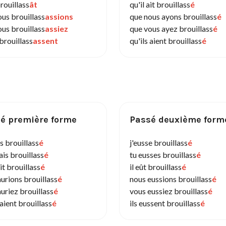
brouillass
ât
qu'il ait brouillass
é
ous brouillass
assions
que nous ayons brouillass
é
ous brouillass
assiez
que vous ayez brouillass
é
 brouillass
assent
qu'ils aient brouillass
é
é première forme
Passé deuxième form
is brouillass
é
j'eusse brouillass
é
ais brouillass
é
tu eusses brouillass
é
ait brouillass
é
il eût brouillass
é
urions brouillass
é
nous eussions brouillass
é
uriez brouillass
é
vous eussiez brouillass
é
raient brouillass
é
ils eussent brouillass
é