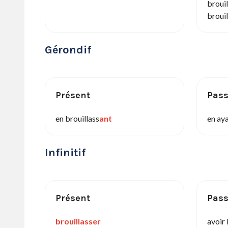
brouil
brouil
Gérondif
Présent
Pas
en brouillass
ant
en aya
Infinitif
Présent
Pas
brouillasser
avoir 