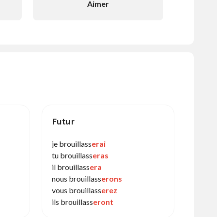
Aimer
Futur
je brouillass
erai
tu brouillass
eras
il brouillass
era
nous brouillass
erons
vous brouillass
erez
ils brouillass
eront