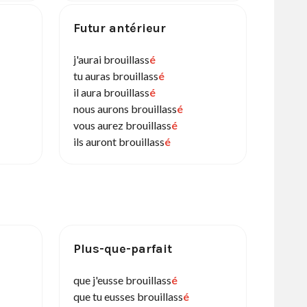
Futur antérieur
j'aurai brouillass
é
tu auras brouillass
é
il aura brouillass
é
nous aurons brouillass
é
vous aurez brouillass
é
ils auront brouillass
é
Plus-que-parfait
que j'eusse brouillass
é
que tu eusses brouillass
é