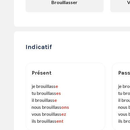
Brouillasser
V
Indicatif
Présent
Pass
je brouillass
e
je bro
tu brouillass
es
tu bro
il brouillass
e
il bro
nous brouillass
ons
nous b
vous brouillass
ez
vous b
ils brouillass
ent
ils br