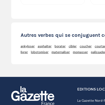
Autres verbes qui se conjuguent 
ankyloser
asphalter
borater
cibler
coucher
courta
livrer
lobotomiser
maternaliser
momasser
palissade
EDITIONS LOC
La Gazette Nord-P