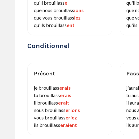
qu'il brouillass
e
qu'il 
que nous brouillass
ions
que n
que vous brouillass
iez
que v
qu'ils brouillass
ent
qu'ils
Conditionnel
Présent
Pass
je brouillass
erais
j'aura
tu brouillass
erais
tu aur
il brouillass
erait
il aur
nous brouillass
erions
nous a
vous brouillass
eriez
vous a
ils brouillass
eraient
ils au