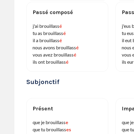
Passé composé
Pass
j'ai brouillass
é
j'eus 
tu as brouillass
é
tu eus
il a brouillass
é
il eut
nous avons brouillass
é
nous 
vous avez brouillass
é
vous e
ils ont brouillass
é
ils eu
Subjonctif
Présent
Impa
que je brouillass
e
que je
que tu brouillass
es
que tu