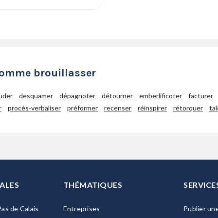
comme brouillasser
uder
desquamer
dépagnoter
détourner
emberlificoter
facturer
r
procès-verbaliser
préformer
recenser
réinspirer
rétorquer
ta
ALES
THÉMATIQUES
SERVICE
as de Calais
Entreprises
Publier un