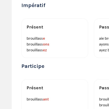
Impératif
Présent
Pas
brouillass
e
aie br
brouillass
ons
ayons
brouillass
ez
ayez b
Participe
Présent
Pas
brouillass
ant
brouil
brouil