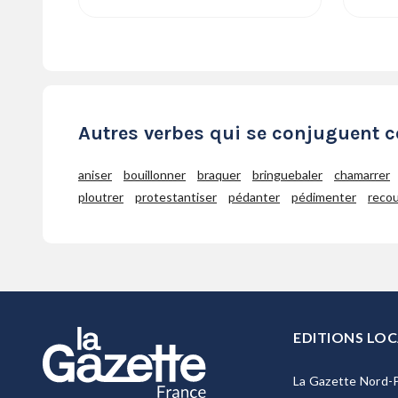
Autres verbes qui se conjuguent 
aniser
bouillonner
braquer
bringuebaler
chamarrer
ploutrer
protestantiser
pédanter
pédimenter
recou
EDITIONS LOC
La Gazette Nord-P