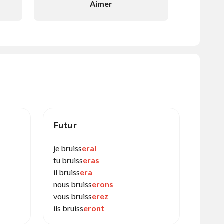
Aimer
Futur
je bruiss
erai
tu bruiss
eras
il bruiss
era
nous bruiss
erons
vous bruiss
erez
ils bruiss
eront