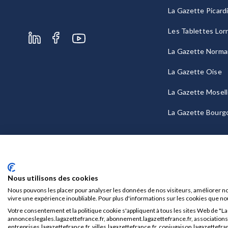
La Gazette Picard
Les Tablettes Lor
La Gazette Norma
La Gazette Oise
La Gazette Mosel
La Gazette Bourg
Nous utilisons des cookies
Nous pouvons les placer pour analyser les données de nos visiteurs, améliorer no
vivre une expérience inoubliable. Pour plus d'informations sur les cookies que no
Votre consentement et la politique cookie s'appliquent à tous les sites Web de "L
Mentions légales
CGU/CGV
annonceslegales.lagazettefrance.fr, abonnement.lagazettefrance.fr, associations.l
entreprises.lagazettefrance.fr, villes.lagazettefrance.fr, conjugaison.lagazettefran