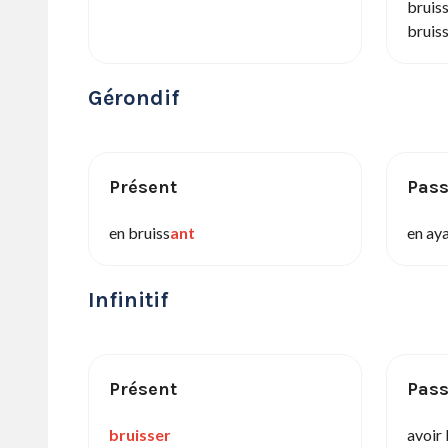
bruis
bruis
Gérondif
Présent
Pas
en bruiss
ant
en aya
Infinitif
Présent
Pas
bruisser
avoir 