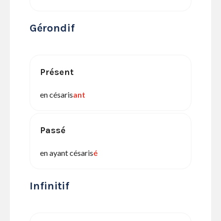
Gérondif
Présent
en césaris
ant
Passé
en ayant césaris
é
Infinitif