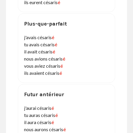
ils eurent césaris
é
Plus-que-parfait
j'avais césaris
é
tu avais césaris
é
il avait césaris
é
nous avions césaris
é
vous aviez césaris
é
ils avaient césaris
é
Futur antérieur
j'aurai césaris
é
tu auras césaris
é
il aura césaris
é
nous aurons césaris
é