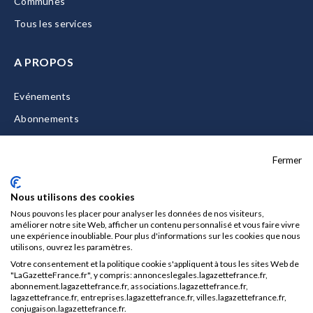
Communes
Tous les services
A PROPOS
Evénements
Abonnements
Equipe
Fermer
La Gazette Solutions
Nous contacter
Nous utilisons des cookies
Nous pouvons les placer pour analyser les données de nos visiteurs,
améliorer notre site Web, afficher un contenu personnalisé et vous faire vivre
une expérience inoubliable. Pour plus d'informations sur les cookies que nous
utilisons, ouvrez les paramètres.
Mentions légales
Votre consentement et la politique cookie s'appliquent à tous les sites Web de
CGU/CGV
"LaGazetteFrance.fr", y compris: annonceslegales.lagazettefrance.fr,
abonnement.lagazettefrance.fr, associations.lagazettefrance.fr,
Données personnelles
lagazettefrance.fr, entreprises.lagazettefrance.fr, villes.lagazettefrance.fr,
conjugaison.lagazettefrance.fr.