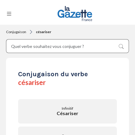
Conjugaison
césariser
THÉMATIQUES
RÉGIONS
Conjugaison du verbe
césariser
FORMATS
Infinitif
Césariser
TENDANCES