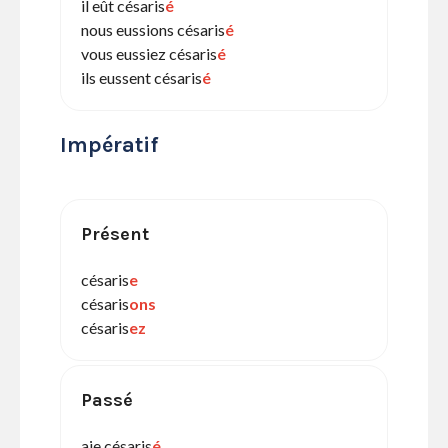
il eût césaris
é
nous eussions césaris
é
vous eussiez césaris
é
ils eussent césaris
é
Impératif
Présent
césaris
e
césaris
ons
césaris
ez
Passé
aie césaris
é