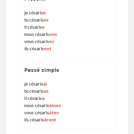
je césaris
e
tu césaris
es
il césaris
e
nous césaris
ons
vous césaris
ez
ils césaris
ent
Passé simple
je césaris
ai
tu césaris
as
il césaris
a
nous césaris
âmes
vous césaris
âtes
ils césaris
èrent