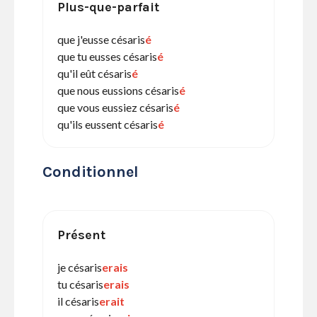
Plus-que-parfait
que j'eusse césaris
é
que tu eusses césaris
é
qu'il eût césaris
é
que nous eussions césaris
é
que vous eussiez césaris
é
qu'ils eussent césaris
é
Conditionnel
Présent
je césaris
erais
tu césaris
erais
il césaris
erait