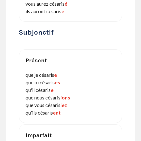
vous aurez césaris
é
ils auront césaris
é
Subjonctif
Présent
que je césaris
e
que tu césaris
es
qu'il césaris
e
que nous césaris
ions
que vous césaris
iez
qu'ils césaris
ent
Imparfait