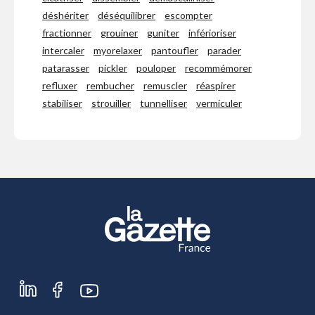
déshériter
déséquilibrer
escompter
fractionner
grouiner
guniter
inférioriser
intercaler
myorelaxer
pantoufler
parader
patarasser
pickler
pouloper
recommémorer
refluxer
rembucher
remuscler
réaspirer
stabiliser
strouiller
tunnelliser
vermiculer