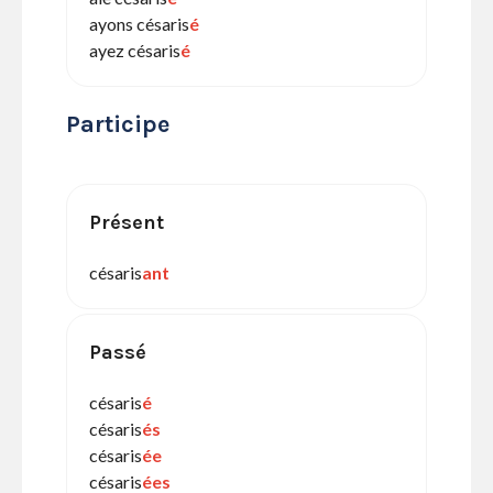
ayons césaris
é
ayez césaris
é
Participe
Présent
césaris
ant
Passé
césaris
é
césaris
és
césaris
ée
césaris
ées