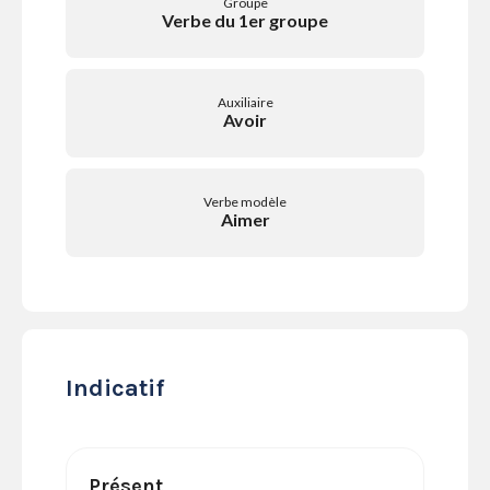
Groupe
SERVICES
Verbe du 1er groupe
LA
GAZETTE
Auxiliaire
Avoir
Se
Verbe modèle
connecter
Aimer
S'abonner
Indicatif
Présent