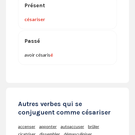
Présent
césariser
Passé
avoir césaris
é
Autres verbes qui se
conjuguent comme césariser
accenser
apponter
autoaccuser
brûler
cicatriser
dissembler
démasculiniser