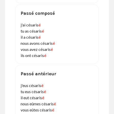
Passé composé
j'ai césaris
é
tu as césaris
é
il a césaris
é
nous avons césaris
é
vous avez césaris
é
ils ont césaris
é
Passé antérieur
j'eus césaris
é
tu eus césaris
é
il eut césaris
é
nous eûmes césaris
é
vous eûtes césaris
é