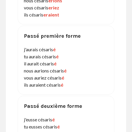
nous césaris
erions
vous césaris
eriez
ils césaris
eraient
Passé première forme
j'aurais césaris
é
tu aurais césaris
é
il aurait césaris
é
nous aurions césaris
é
vous auriez césaris
é
ils auraient césaris
é
Passé deuxième forme
j'eusse césaris
é
tu eusses césaris
é