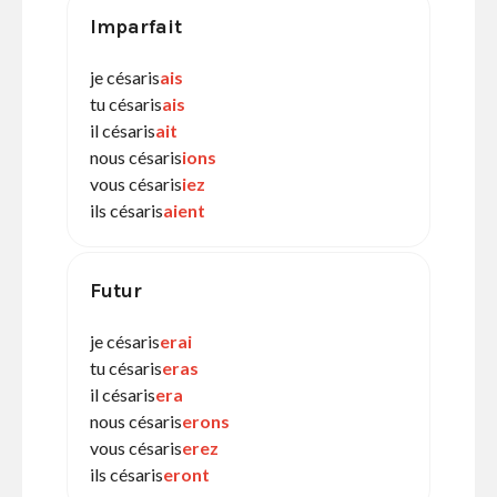
Imparfait
je césaris
ais
tu césaris
ais
il césaris
ait
nous césaris
ions
vous césaris
iez
ils césaris
aient
Futur
je césaris
erai
tu césaris
eras
il césaris
era
nous césaris
erons
vous césaris
erez
ils césaris
eront