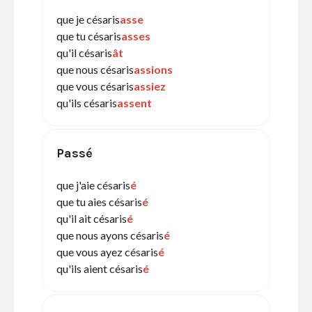
que je césaris
asse
que tu césaris
asses
qu'il césaris
ât
que nous césaris
assions
que vous césaris
assiez
qu'ils césaris
assent
Passé
que j'aie césaris
é
que tu aies césaris
é
qu'il ait césaris
é
que nous ayons césaris
é
que vous ayez césaris
é
qu'ils aient césaris
é