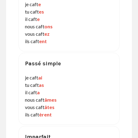
je caft
e
tu caft
es
il caft
e
nous caft
ons
vous caft
ez
ils caft
ent
Passé simple
je caft
ai
tu caft
as
il caft
a
nous caft
âmes
vous caft
âtes
ils caft
èrent
Imparfait