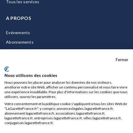
Tous les services
A PROPOS
Evénements
Abonnements
Equipe
Fermer
La Gazette Solutions
Nous contacter
Nous utilisons des cookies
Nous pouvons les placer pour analyser les données de nos visiteurs,
améliorer notre site Web, afficher un contenu personnalisé et vous faire vivre
une expérience inoubliable. Pour plus d'informations sur les cookies que nous
utilisons, ouvrez les paramètres.
Mentions légales
Votre consentement et la politique cookie s'appliquent à tous les sites Web de
CGU/CGV
"LaGazetteFrance.fr", y compris: annonceslegales.lagazettefrance.fr,
abonnement.lagazettefrance.fr, associations.lagazettefrance.fr,
Données personnelles
lagazettefrance.fr, entreprises.lagazettefrance.fr, villes.lagazettefrance.fr,
conjugaison.lagazettefrance.fr.
Charte sur les cookies