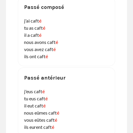
Passé composé
j'ai caft
é
tu as caft
é
il a caft
é
nous avons caft
é
vous avez caft
é
ils ont caft
é
Passé antérieur
j'eus caft
é
tu eus caft
é
il eut caft
é
nous eûmes caft
é
vous eûtes caft
é
ils eurent caft
é