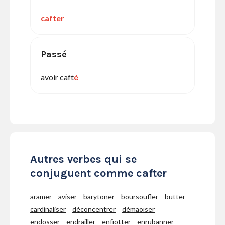
cafter
Passé
avoir caft
é
Autres verbes qui se
conjuguent comme cafter
aramer
aviser
barytoner
boursoufler
butter
cardinaliser
déconcentrer
démaoïser
endosser
endrailler
enfiotter
enrubanner