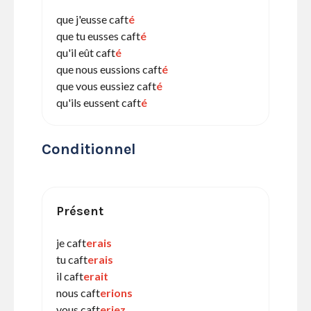
que j'eusse caft
é
que tu eusses caft
é
qu'il eût caft
é
que nous eussions caft
é
que vous eussiez caft
é
qu'ils eussent caft
é
Conditionnel
Présent
je caft
erais
tu caft
erais
il caft
erait
nous caft
erions
vous caft
eriez