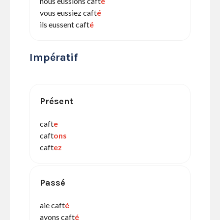
nous eussions caft
é
vous eussiez caft
é
ils eussent caft
é
Impératif
Présent
caft
e
caft
ons
caft
ez
Passé
aie caft
é
ayons caft
é