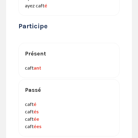
ayez caft
é
Participe
Présent
caft
ant
Passé
caft
é
caft
és
caft
ée
caft
ées