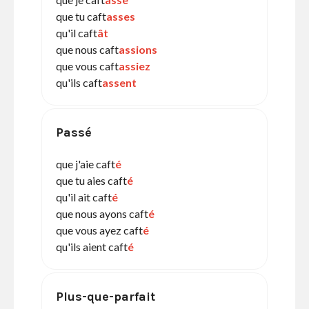
que tu caft
asses
qu'il caft
ât
que nous caft
assions
que vous caft
assiez
qu'ils caft
assent
Passé
que j'aie caft
é
que tu aies caft
é
qu'il ait caft
é
que nous ayons caft
é
que vous ayez caft
é
qu'ils aient caft
é
Plus-que-parfait