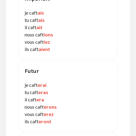
je caft
ais
tu caft
ais
il caft
ait
nous caft
ions
vous caft
iez
ils caft
aient
Futur
je caft
erai
tu caft
eras
il caft
era
nous caft
erons
vous caft
erez
ils caft
eront