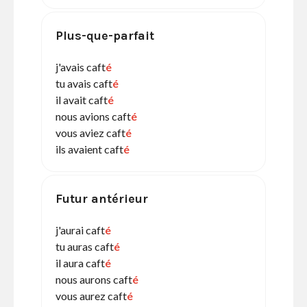
Plus-que-parfait
j'avais caft
é
tu avais caft
é
il avait caft
é
nous avions caft
é
vous aviez caft
é
ils avaient caft
é
Futur antérieur
j'aurai caft
é
tu auras caft
é
il aura caft
é
nous aurons caft
é
vous aurez caft
é