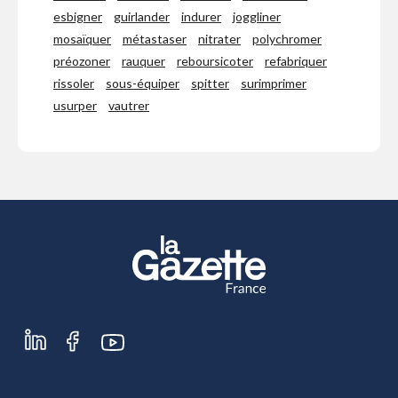
esbigner
guirlander
indurer
joggliner
mosaïquer
métastaser
nitrater
polychromer
préozoner
rauquer
reboursicoter
refabriquer
rissoler
sous-équiper
spitter
surimprimer
usurper
vautrer