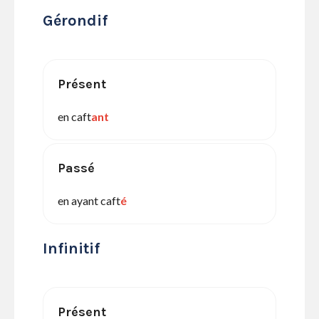
Gérondif
Présent
en caft
ant
Passé
en ayant caft
é
Infinitif
Présent