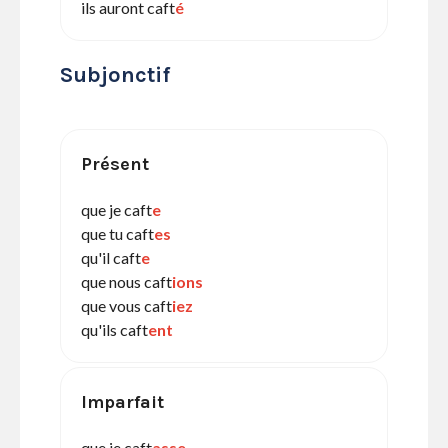
ils auront caft
é
Subjonctif
Présent
que je caft
e
que tu caft
es
qu'il caft
e
que nous caft
ions
que vous caft
iez
qu'ils caft
ent
Imparfait
que je caft
asse