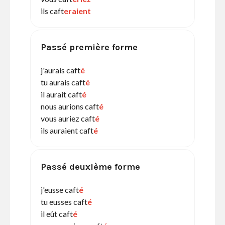
ils caft
eraient
Passé première forme
j'aurais caft
é
tu aurais caft
é
il aurait caft
é
nous aurions caft
é
vous auriez caft
é
ils auraient caft
é
Passé deuxième forme
j'eusse caft
é
tu eusses caft
é
il eût caft
é