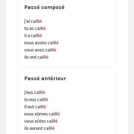
Passé composé
j'ai caill
é
tu as caill
é
il a caill
é
nous avons caill
é
vous avez caill
é
ils ont caill
é
Passé antérieur
j'eus caill
é
tu eus caill
é
il eut caill
é
nous eûmes caill
é
vous eûtes caill
é
ils eurent caill
é