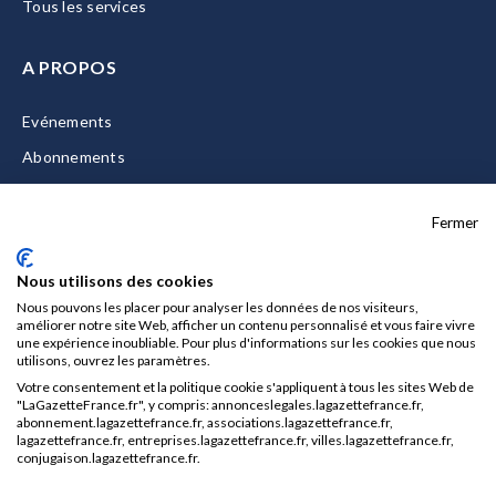
Tous les services
A PROPOS
Evénements
Abonnements
Equipe
Fermer
La Gazette Solutions
Nous contacter
Nous utilisons des cookies
Nous pouvons les placer pour analyser les données de nos visiteurs,
améliorer notre site Web, afficher un contenu personnalisé et vous faire vivre
une expérience inoubliable. Pour plus d'informations sur les cookies que nous
utilisons, ouvrez les paramètres.
Mentions légales
Votre consentement et la politique cookie s'appliquent à tous les sites Web de
CGU/CGV
"LaGazetteFrance.fr", y compris: annonceslegales.lagazettefrance.fr,
abonnement.lagazettefrance.fr, associations.lagazettefrance.fr,
Données personnelles
lagazettefrance.fr, entreprises.lagazettefrance.fr, villes.lagazettefrance.fr,
conjugaison.lagazettefrance.fr.
Charte sur les cookies