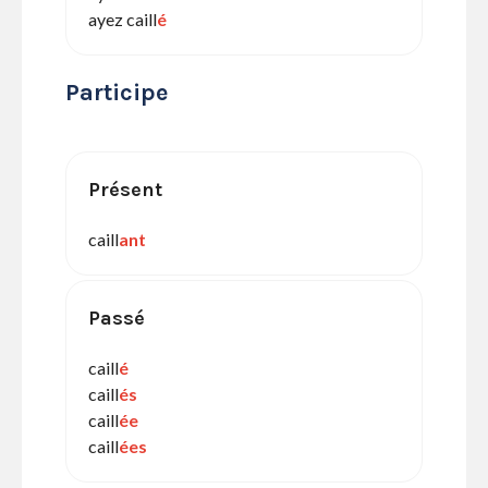
ayez caill
é
Participe
Présent
caill
ant
Passé
caill
é
caill
és
caill
ée
caill
ées