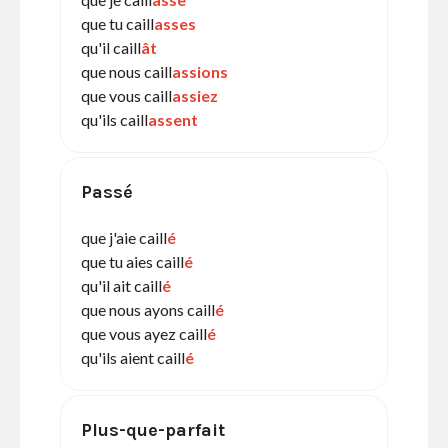
que tu caill
asses
qu'il caill
ât
que nous caill
assions
que vous caill
assiez
qu'ils caill
assent
Passé
que j'aie caill
é
que tu aies caill
é
qu'il ait caill
é
que nous ayons caill
é
que vous ayez caill
é
qu'ils aient caill
é
Plus-que-parfait