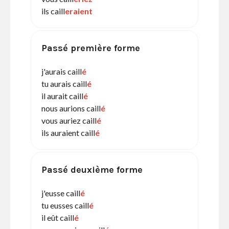
ils caill
eraient
Passé première forme
j'aurais caill
é
tu aurais caill
é
il aurait caill
é
nous aurions caill
é
vous auriez caill
é
ils auraient caill
é
Passé deuxième forme
j'eusse caill
é
tu eusses caill
é
il eût caill
é