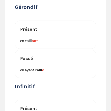
Gérondif
Présent
en caill
ant
Passé
en ayant caill
é
Infinitif
Présent