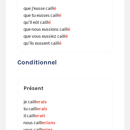
que j'eusse caill
é
que tu eusses caill
é
qu'il eût caill
é
que nous eussions caill
é
que vous eussiez caill
é
qu'ils eussent caill
é
Conditionnel
Présent
je caill
erais
tu caill
erais
il caill
erait
nous caill
erions
vous caill
eriez