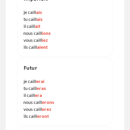
je caill
ais
tu caill
ais
il caill
ait
nous caill
ions
vous caill
iez
ils caill
aient
Futur
je caill
erai
tu caill
eras
il caill
era
nous caill
erons
vous caill
erez
ils caill
eront