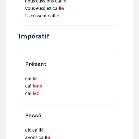
nous eussions caill
é
vous eussiez caill
é
ils eussent caill
é
Impératif
Présent
caill
e
caill
ons
caill
ez
Passé
aie caill
é
ayons caill
é