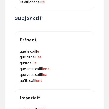
ils auront caill
é
Subjonctif
Présent
que je caill
e
que tu caill
es
qu'il caill
e
que nous caill
ions
que vous caill
iez
qu'ils caill
ent
Imparfait
que je caill
asse