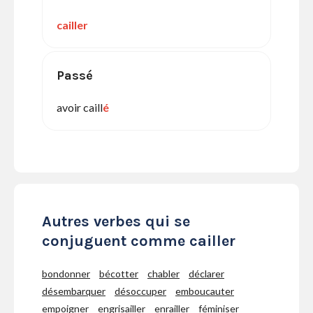
cailler
Passé
avoir caill
é
Autres verbes qui se
conjuguent comme cailler
bondonner
bécotter
chabler
déclarer
désembarquer
désoccuper
emboucauter
empoigner
engrisailler
enrailler
féminiser