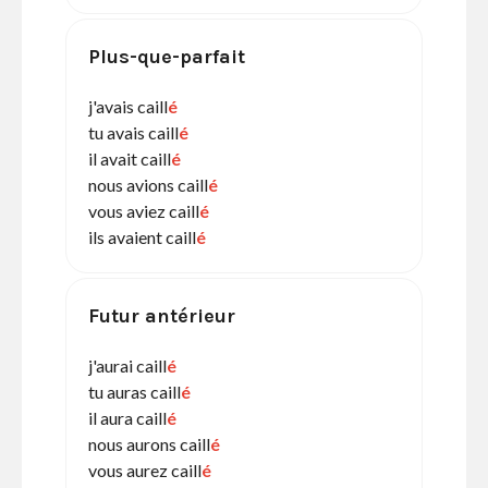
Plus-que-parfait
j'avais caill
é
tu avais caill
é
il avait caill
é
nous avions caill
é
vous aviez caill
é
ils avaient caill
é
Futur antérieur
j'aurai caill
é
tu auras caill
é
il aura caill
é
nous aurons caill
é
vous aurez caill
é