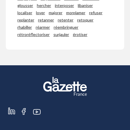
glousser
hercher
interposer
libaniser
localiser
lover
majorer
morplamer
refuser
replanter
retanner
retenter
retoquer
rhabiller
réarmer
réembringuer
rétroréflectoriser
surjauler
érotiser