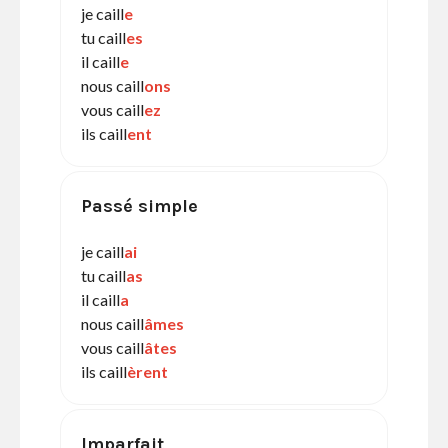
je caill
e
tu caill
es
il caill
e
nous caill
ons
vous caill
ez
ils caill
ent
Passé simple
je caill
ai
tu caill
as
il caill
a
nous caill
âmes
vous caill
âtes
ils caill
èrent
Imparfait