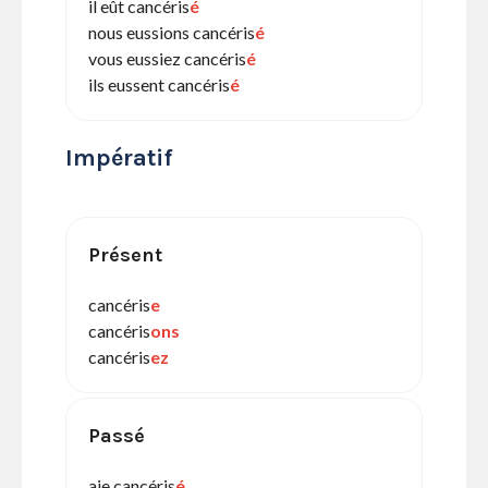
il eût cancéris
é
nous eussions cancéris
é
vous eussiez cancéris
é
ils eussent cancéris
é
Impératif
Présent
cancéris
e
cancéris
ons
cancéris
ez
Passé
aie cancéris
é