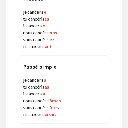
je cancéris
e
tu cancéris
es
il cancéris
e
nous cancéris
ons
vous cancéris
ez
ils cancéris
ent
Passé simple
je cancéris
ai
tu cancéris
as
il cancéris
a
nous cancéris
âmes
vous cancéris
âtes
ils cancéris
èrent