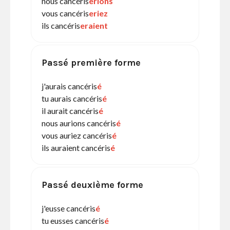
nous cancéris
erions
vous cancéris
eriez
ils cancéris
eraient
Passé première forme
j'aurais cancéris
é
tu aurais cancéris
é
il aurait cancéris
é
nous aurions cancéris
é
vous auriez cancéris
é
ils auraient cancéris
é
Passé deuxième forme
j'eusse cancéris
é
tu eusses cancéris
é