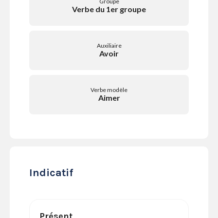
Groupe
SERVICES
Verbe du 1er groupe
LA
GAZETTE
Auxiliaire
Avoir
Se
Verbe modèle
connecter
Aimer
S'abonner
Indicatif
Présent