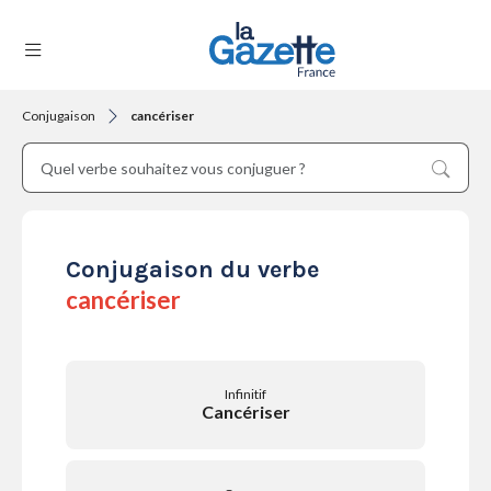
Conjugaison
cancériser
THÉMATIQUES
RÉGIONS
Conjugaison du verbe
cancériser
FORMATS
Infinitif
Cancériser
TENDANCES