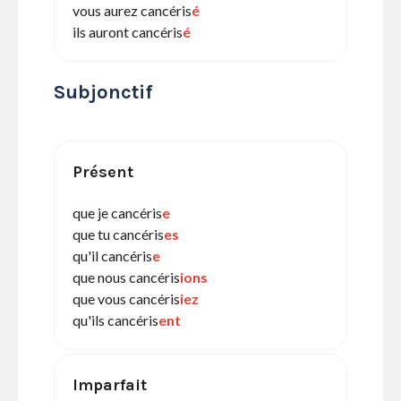
vous aurez cancéris
é
ils auront cancéris
é
Subjonctif
Présent
que je cancéris
e
que tu cancéris
es
qu'il cancéris
e
que nous cancéris
ions
que vous cancéris
iez
qu'ils cancéris
ent
Imparfait