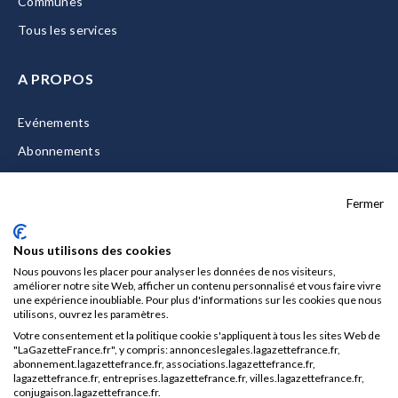
Communes
Tous les services
A PROPOS
Evénements
Abonnements
Equipe
Fermer
La Gazette Solutions
Nous contacter
Nous utilisons des cookies
Nous pouvons les placer pour analyser les données de nos visiteurs,
améliorer notre site Web, afficher un contenu personnalisé et vous faire vivre
une expérience inoubliable. Pour plus d'informations sur les cookies que nous
utilisons, ouvrez les paramètres.
Mentions légales
Votre consentement et la politique cookie s'appliquent à tous les sites Web de
CGU/CGV
"LaGazetteFrance.fr", y compris: annonceslegales.lagazettefrance.fr,
abonnement.lagazettefrance.fr, associations.lagazettefrance.fr,
Données personnelles
lagazettefrance.fr, entreprises.lagazettefrance.fr, villes.lagazettefrance.fr,
conjugaison.lagazettefrance.fr.