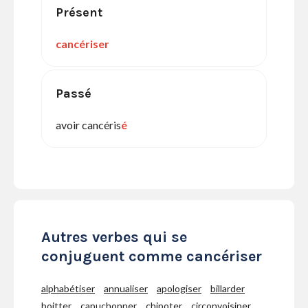
Présent
cancériser
Passé
avoir cancéris
é
Autres verbes qui se
conjuguent comme cancériser
alphabétiser
annualiser
apologiser
billarder
boitter
capuchonner
chipoter
circonvoisiner