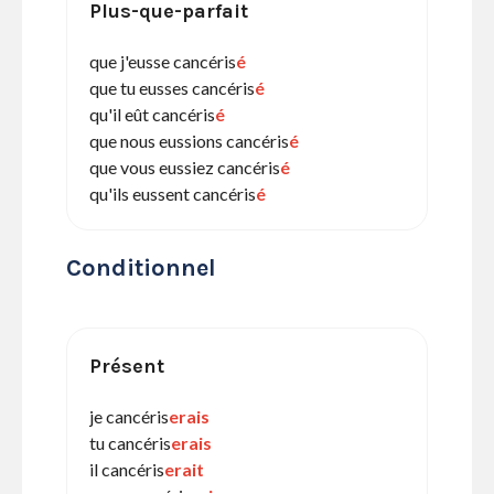
Plus-que-parfait
que j'eusse cancéris
é
que tu eusses cancéris
é
qu'il eût cancéris
é
que nous eussions cancéris
é
que vous eussiez cancéris
é
qu'ils eussent cancéris
é
Conditionnel
Présent
je cancéris
erais
tu cancéris
erais
il cancéris
erait