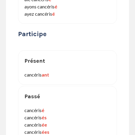
ayons cancéris
é
ayez cancéris
é
Participe
Présent
cancéris
ant
Passé
cancéris
é
cancéris
és
cancéris
ée
cancéris
ées