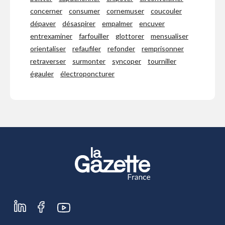
concerner
consumer
cornemuser
coucouler
dépaver
désaspirer
empalmer
encuver
entrexaminer
farfouiller
glottorer
mensualiser
orientaliser
refaufiler
refonder
remprisonner
retraverser
surmonter
syncoper
tourniller
égauler
électroponcturer