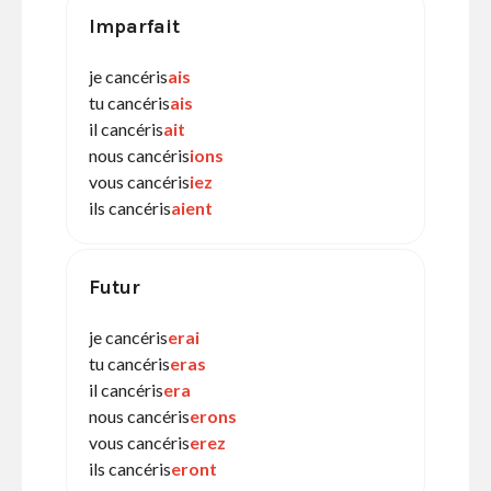
Imparfait
je cancéris
ais
tu cancéris
ais
il cancéris
ait
nous cancéris
ions
vous cancéris
iez
ils cancéris
aient
Futur
je cancéris
erai
tu cancéris
eras
il cancéris
era
nous cancéris
erons
vous cancéris
erez
ils cancéris
eront