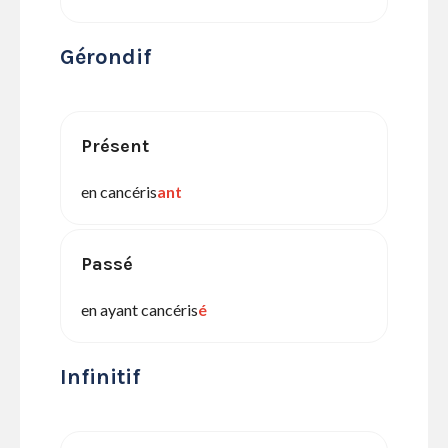
Gérondif
Présent
en cancéris
ant
Passé
en ayant cancéris
é
Infinitif