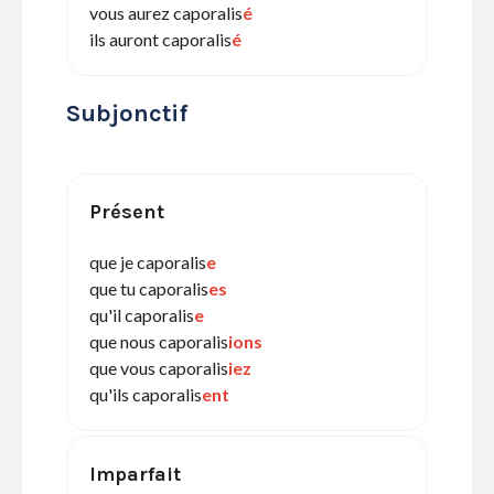
vous aurez caporalis
é
ils auront caporalis
é
Subjonctif
Présent
que je caporalis
e
que tu caporalis
es
qu'il caporalis
e
que nous caporalis
ions
que vous caporalis
iez
qu'ils caporalis
ent
Imparfait