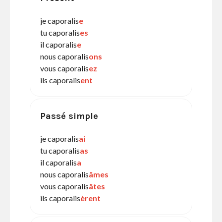
je caporalis
e
tu caporalis
es
il caporalis
e
nous caporalis
ons
vous caporalis
ez
ils caporalis
ent
Passé simple
je caporalis
ai
tu caporalis
as
il caporalis
a
nous caporalis
âmes
vous caporalis
âtes
ils caporalis
èrent