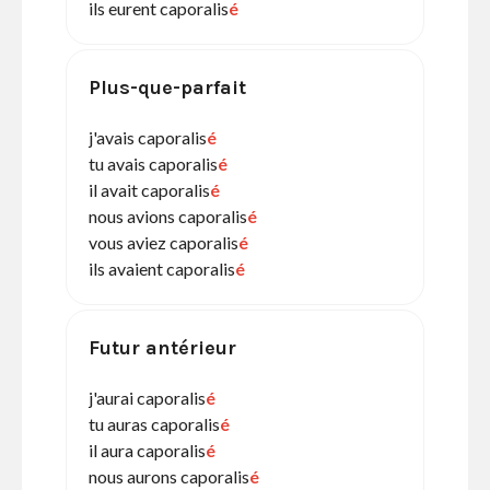
ils eurent caporalis
é
Plus-que-parfait
j'avais caporalis
é
tu avais caporalis
é
il avait caporalis
é
nous avions caporalis
é
vous aviez caporalis
é
ils avaient caporalis
é
Futur antérieur
j'aurai caporalis
é
tu auras caporalis
é
il aura caporalis
é
nous aurons caporalis
é