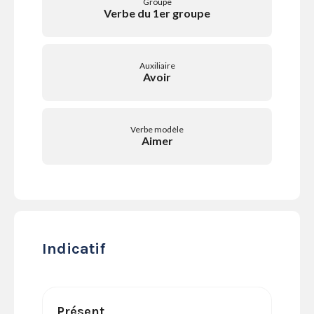
Groupe
SERVICES
Verbe du 1er groupe
LA
GAZETTE
Auxiliaire
Avoir
Se
Verbe modèle
connecter
Aimer
S'abonner
Indicatif
Présent