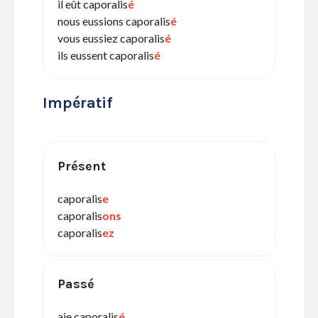
il eût caporalis
é
nous eussions caporalis
é
vous eussiez caporalis
é
ils eussent caporalis
é
Impératif
Présent
caporalis
e
caporalis
ons
caporalis
ez
Passé
aie caporalis
é