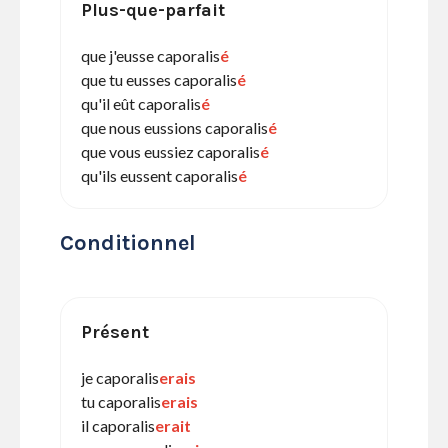
Plus-que-parfait
que j'eusse caporalis
é
que tu eusses caporalis
é
qu'il eût caporalis
é
que nous eussions caporalis
é
que vous eussiez caporalis
é
qu'ils eussent caporalis
é
Conditionnel
Présent
je caporalis
erais
tu caporalis
erais
il caporalis
erait