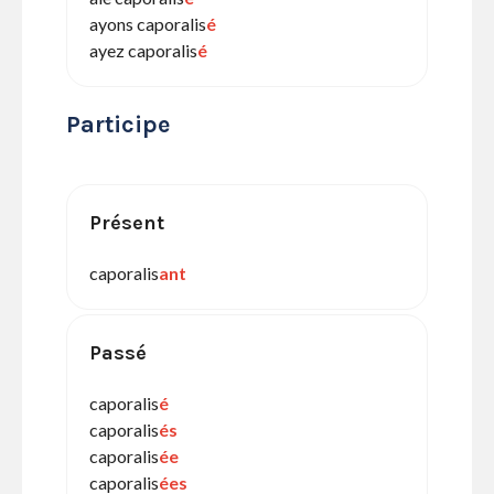
ayons caporalis
é
ayez caporalis
é
Participe
Présent
caporalis
ant
Passé
caporalis
é
caporalis
és
caporalis
ée
caporalis
ées