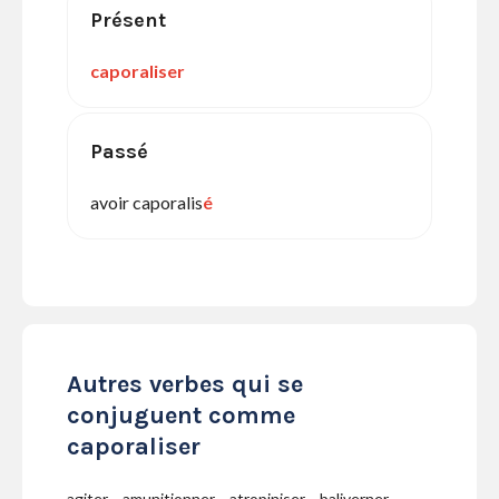
Présent
caporaliser
Passé
avoir caporalis
é
Autres verbes qui se
conjuguent comme
caporaliser
agiter
amunitionner
atropiniser
baliverner