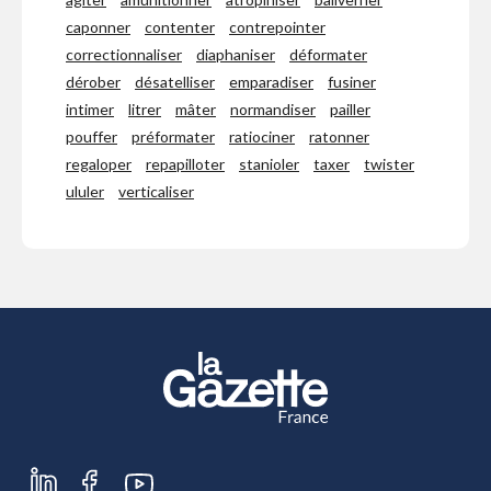
caponner
contenter
contrepointer
correctionnaliser
diaphaniser
déformater
dérober
désatelliser
emparadiser
fusiner
intimer
litrer
mâter
normandiser
pailler
pouffer
préformater
ratiociner
ratonner
regaloper
repapilloter
stanioler
taxer
twister
ululer
verticaliser