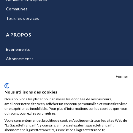
Communes
Tous les services
A PROPOS
Evénements
Abonnements
Equipe
Fermer
La Gazette Solutions
Nous contacter
Nous utilisons des cookies
Nous pouvons les placer pour analyser les données de nos visiteurs,
améliorer notre site Web, afficher un contenu personnalisé et vous faire vivre
une expérience inoubliable. Pour plus d'informations sur les cookies que nous
utilisons, ouvrez les paramètres.
Mentions légales
Votre consentement et la politique cookie s'appliquent à tous les sites Web de
CGU/CGV
"LaGazetteFrance.fr", y compris: annonceslegales.lagazettefrance.fr,
abonnement.lagazettefrance.fr, associations.lagazettefrance.fr,