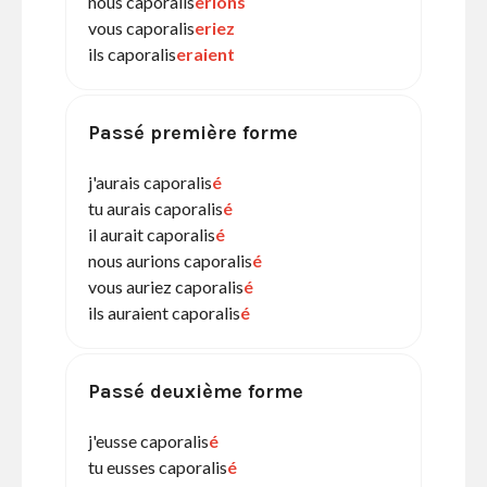
nous caporalis
erions
vous caporalis
eriez
ils caporalis
eraient
Passé première forme
j'aurais caporalis
é
tu aurais caporalis
é
il aurait caporalis
é
nous aurions caporalis
é
vous auriez caporalis
é
ils auraient caporalis
é
Passé deuxième forme
j'eusse caporalis
é
tu eusses caporalis
é