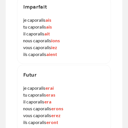
Imparfait
je caporalis
ais
tu caporalis
ais
il caporalis
ait
nous caporalis
ions
vous caporalis
iez
ils caporalis
aient
Futur
je caporalis
erai
tu caporalis
eras
il caporalis
era
nous caporalis
erons
vous caporalis
erez
ils caporalis
eront