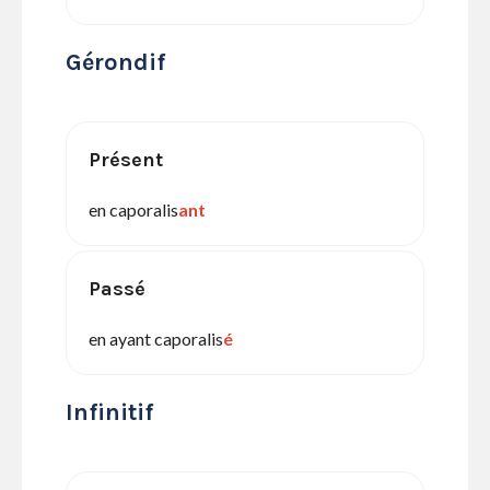
Gérondif
Présent
en caporalis
ant
Passé
en ayant caporalis
é
Infinitif