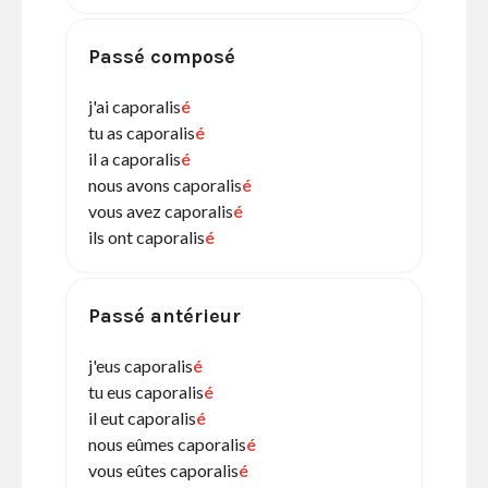
Passé composé
j'ai caporalis
é
tu as caporalis
é
il a caporalis
é
nous avons caporalis
é
vous avez caporalis
é
ils ont caporalis
é
Passé antérieur
j'eus caporalis
é
tu eus caporalis
é
il eut caporalis
é
nous eûmes caporalis
é
vous eûtes caporalis
é