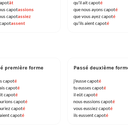
capot
ât
qu'il ait capot
é
ous capot
assions
que nous ayons capot
é
ous capot
assiez
que vous ayez capot
é
 capot
assent
qu'ils aient capot
é
é première forme
Passé deuxième form
is capot
é
j'eusse capot
é
ais capot
é
tu eusses capot
é
ait capot
é
il eût capot
é
aurions capot
é
nous eussions capot
é
auriez capot
é
vous eussiez capot
é
raient capot
é
ils eussent capot
é