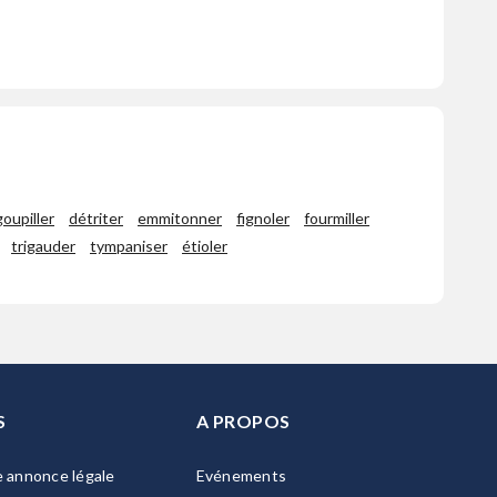
oupiller
détriter
emmitonner
fignoler
fourmiller
trigauder
tympaniser
étioler
S
A PROPOS
e annonce légale
Evénements