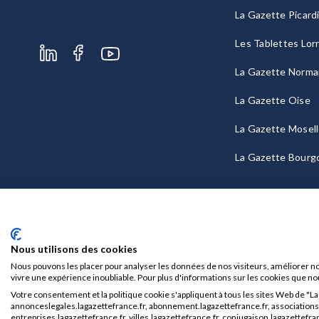
La Gazette Picard
Les Tablettes Lor
La Gazette Norma
La Gazette Oise
La Gazette Mosel
La Gazette Bourg
Nous utilisons des cookies
Nous pouvons les placer pour analyser les données de nos visiteurs, améliorer no
vivre une expérience inoubliable. Pour plus d'informations sur les cookies que no
Votre consentement et la politique cookie s'appliquent à tous les sites Web de "L
Mentions légales
CGU/CGV
annonceslegales.lagazettefrance.fr, abonnement.lagazettefrance.fr, associations.l
entreprises.lagazettefrance.fr, villes.lagazettefrance.fr, conjugaison.lagazettefran