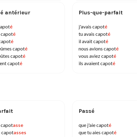
é antérieur
Plus-que-parfait
capot
é
j'avais capot
é
s capot
é
tu avais capot
é
 capot
é
il avait capot
é
eûmes capot
é
nous avions capot
é
eûtes capot
é
vous aviez capot
é
rent capot
é
ils avaient capot
é
rfait
Passé
e capot
asse
que j'aie capot
é
u capot
asses
que tu aies capot
é