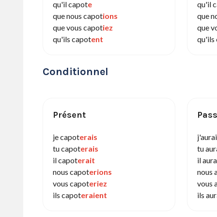
qu'il capot
e
qu'il 
que nous capot
ions
que n
que vous capot
iez
que v
qu'ils capot
ent
qu'ils
Conditionnel
Présent
Pass
je capot
erais
j'aura
tu capot
erais
tu aur
il capot
erait
il aur
nous capot
erions
nous 
vous capot
eriez
vous 
ils capot
eraient
ils au