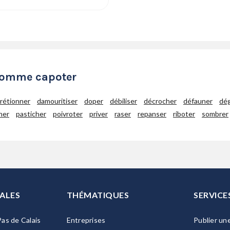
 comme capoter
rétionner
damouritiser
doper
débiliser
décrocher
défauner
dég
ner
pasticher
poivroter
priver
raser
repanser
riboter
sombrer
ALES
THÉMATIQUES
SERVICE
as de Calais
Entreprises
Publier un