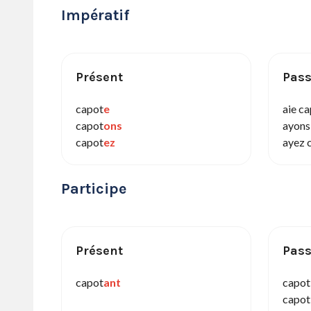
Impératif
Présent
Pas
capot
e
aie c
capot
ons
ayons
capot
ez
ayez 
Participe
Présent
Pas
capot
ant
capot
capot