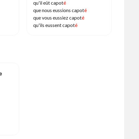
qu'il eût capot
é
que nous eussions capot
é
que vous eussiez capot
é
qu'ils eussent capot
é
e