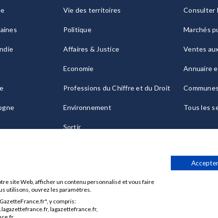
ie
Vie des territoires
Consulter 
raines
Politique
Marchés pu
ndie
Affaires & Justice
Ventes au
Economie
Annuaire e
le
Professions du Chiffre et du Droit
Commune
ogne
Environnement
Tous les s
Sortir
Culture
Accepter
tre site Web, afficher un contenu personnalisé et vous faire
us utilisons, ouvrez les paramètres.
aGazetteFrance.fr", y compris:
Données personnelles
Charte sur les cookies
Gérer vos cook
agazettefrance.fr, lagazettefrance.fr,
ce.fr.