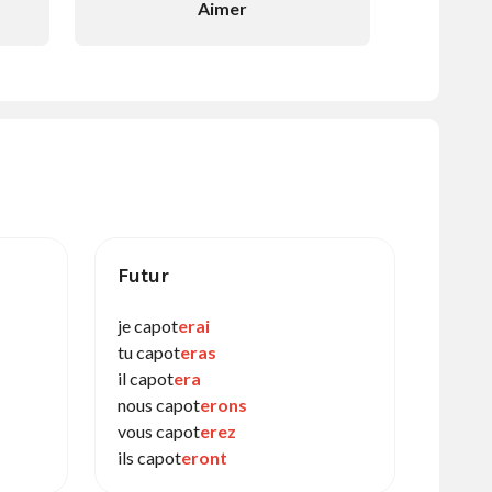
Aimer
Futur
je capot
erai
tu capot
eras
il capot
era
nous capot
erons
vous capot
erez
ils capot
eront