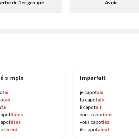
erbe du 1er groupe
Avoir
é simple
Imparfait
pot
ai
je capot
ais
pot
as
tu capot
ais
ot
a
il capot
ait
capot
âmes
nous capot
ions
capot
âtes
vous capot
iez
pot
èrent
ils capot
aient