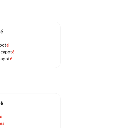
sé
apot
é
 capot
é
capot
é
sé
é
és