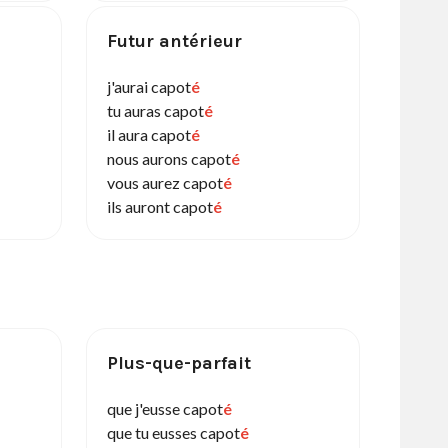
Futur antérieur
j'aurai capot
é
tu auras capot
é
il aura capot
é
nous aurons capot
é
vous aurez capot
é
ils auront capot
é
Plus-que-parfait
que j'eusse capot
é
que tu eusses capot
é