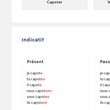
Capoter
V
Indicatif
Présent
Pass
je capot
e
je ca
tu capot
es
tu ca
il capot
e
il cap
nous capot
ons
nous 
vous capot
ez
vous 
ils capot
ent
ils ca