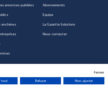
les annonces publiées
Abonnements
blics
Equipe
x enchères
La Gazette Solutions
ntreprises
Nous contacter
s
ervices
Fermer
 tout
Refuser
Non, ajuster
ies
© 2026 La Gazette France