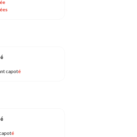
ée
ées
sé
ant capot
é
sé
 capot
é