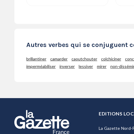
Autres verbes qui se conjuguent
brillantiner
camarder
caoutchouter
colchiciner
conc
imperméabiliser
inverser
lessiver
mirer
non-dissémi
EDITIONS LOC
La Gazette Nord-P