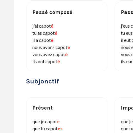
Passé composé
Pass
j'ai capot
é
j'eus 
tu as capot
é
tu eu
il a capot
é
il eut
nous avons capot
é
nous 
vous avez capot
é
vous 
ils ont capot
é
ils eu
Subjonctif
Présent
Impa
que je capot
e
que j
que tu capot
es
que t