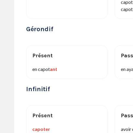
capot
capot
Gérondif
Présent
Pas
en capot
ant
en ay
Infinitif
Présent
Pas
capoter
avoir