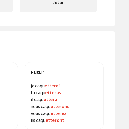
Jeter
Futur
je caqu
etterai
tu caqu
etteras
il caqu
ettera
nous caqu
etterons
vous caqu
etterez
ils caqu
etteront