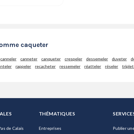
 comme caqueter
canneler
canneter
canqueter
crespeler
dessemeler
duveter
d
nteler
rappeler
recacheter
ressemeler
réatteler
réseler
triple
ALES
THÉMATIQUES
SERVICE
as de Calais
Entreprises
Publier un