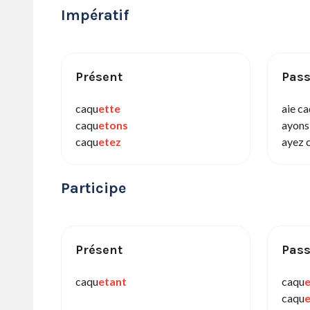
Impératif
Présent
Pas
caqu
ette
aie c
caqu
etons
ayons
caqu
etez
ayez 
Participe
Présent
Pas
caqu
etant
caqu
caqu