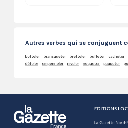
Autres verbes qui se conjuguent
botteler
bransqueter
bretteler
buffeter
cacheter
dételer
empenneler
niveler
noqueter
paqueter
po
EDITIONS LOC
La Gazette Nord-P