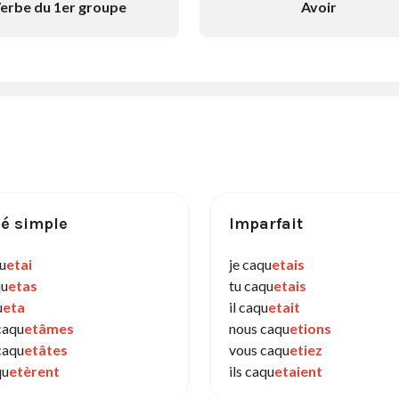
erbe du 1er groupe
Avoir
é simple
Imparfait
qu
etai
je caqu
etais
qu
etas
tu caqu
etais
u
eta
il caqu
etait
caqu
etâmes
nous caqu
etions
caqu
etâtes
vous caqu
etiez
qu
etèrent
ils caqu
etaient