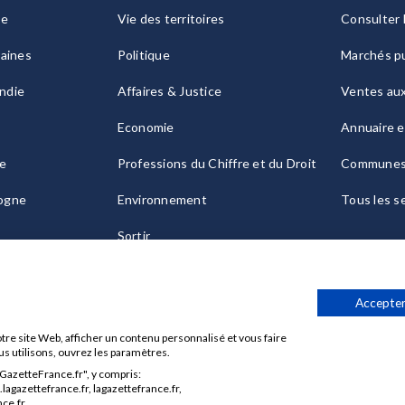
ie
Vie des territoires
Consulter 
raines
Politique
Marchés pu
ndie
Affaires & Justice
Ventes au
Economie
Annuaire e
le
Professions du Chiffre et du Droit
Commune
ogne
Environnement
Tous les s
Sortir
Culture
Accepter
tre site Web, afficher un contenu personnalisé et vous faire
us utilisons, ouvrez les paramètres.
aGazetteFrance.fr", y compris:
Données personnelles
Charte sur les cookies
Gérer vos cook
agazettefrance.fr, lagazettefrance.fr,
ce.fr.