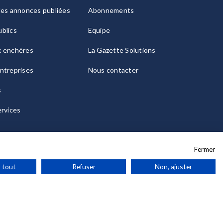
les annonces publiées
Abonnements
blics
Equipe
x enchères
La Gazette Solutions
ntreprises
Nous contacter
s
ervices
Fermer
 tout
Refuser
Non, ajuster
ies
© 2026 La Gazette France