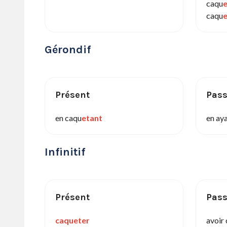
caqu
caqu
Gérondif
Présent
Pas
en caqu
etant
en ay
Infinitif
Présent
Pas
caqueter
avoir