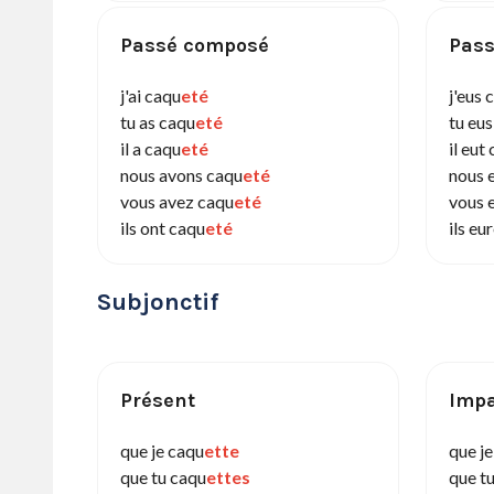
Passé composé
Pass
j'ai caqu
eté
j'eus 
tu as caqu
eté
tu eu
il a caqu
eté
il eut
nous avons caqu
eté
nous 
vous avez caqu
eté
vous 
ils ont caqu
eté
ils eu
Subjonctif
Présent
Impa
que je caqu
ette
que j
que tu caqu
ettes
que t