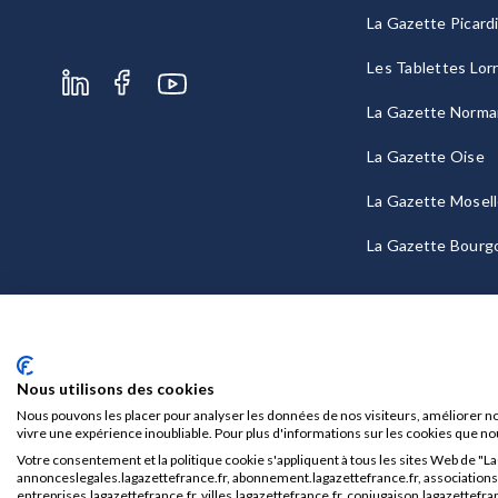
La Gazette Picard
Les Tablettes Lor
La Gazette Norma
La Gazette Oise
La Gazette Mosel
La Gazette Bourg
Nous utilisons des cookies
Nous pouvons les placer pour analyser les données de nos visiteurs, améliorer no
vivre une expérience inoubliable. Pour plus d'informations sur les cookies que no
Votre consentement et la politique cookie s'appliquent à tous les sites Web de "L
Mentions légales
CGU/CGV
annonceslegales.lagazettefrance.fr, abonnement.lagazettefrance.fr, associations.l
entreprises.lagazettefrance.fr, villes.lagazettefrance.fr, conjugaison.lagazettefran