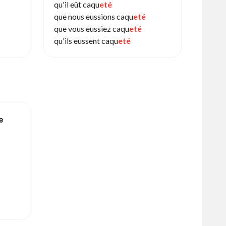
qu'il eût caqu
eté
que nous eussions caqu
eté
que vous eussiez caqu
eté
qu'ils eussent caqu
eté
e