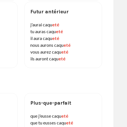
Futur antérieur
j'aurai caqu
eté
tu auras caqu
eté
il aura caqu
eté
nous aurons caqu
eté
vous aurez caqu
eté
ils auront caqu
eté
Plus-que-parfait
que j'eusse caqu
eté
que tu eusses caqu
eté