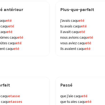
é antérieur
Plus-que-parfait
caqu
eté
j'avais caqu
eté
s caqu
eté
tu avais caqu
eté
 caqu
eté
il avait caqu
eté
eûmes caqu
eté
nous avions caqu
eté
eûtes caqu
eté
vous aviez caqu
eté
rent caqu
eté
ils avaient caqu
eté
rfait
Passé
e caqu
etasse
que j'aie caqu
eté
u caqu
etasses
que tu aies caqu
eté