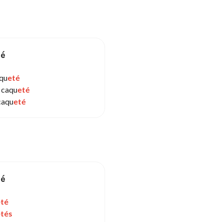
sé
aqu
eté
 caqu
eté
caqu
eté
sé
eté
etés