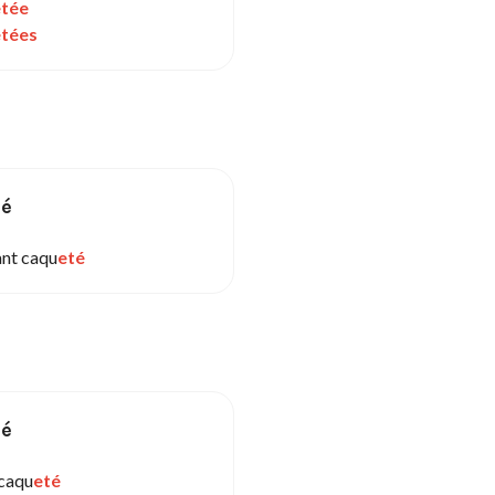
etée
etées
sé
ant caqu
eté
sé
 caqu
eté