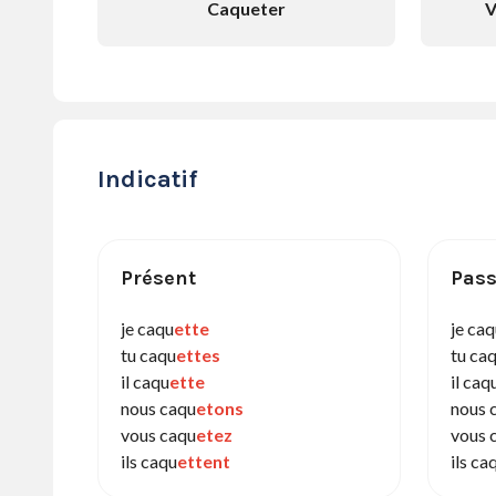
Caqueter
V
Indicatif
Présent
Pass
je caqu
ette
je ca
tu caqu
ettes
tu ca
il caqu
ette
il caq
nous caqu
etons
nous 
vous caqu
etez
vous 
ils caqu
ettent
ils ca