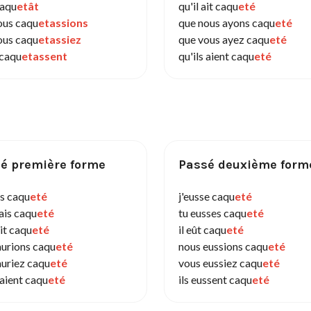
caqu
etât
qu'il ait caqu
eté
ous caqu
etassions
que nous ayons caqu
eté
ous caqu
etassiez
que vous ayez caqu
eté
 caqu
etassent
qu'ils aient caqu
eté
é première forme
Passé deuxième form
is caqu
eté
j'eusse caqu
eté
ais caqu
eté
tu eusses caqu
eté
ait caqu
eté
il eût caqu
eté
aurions caqu
eté
nous eussions caqu
eté
auriez caqu
eté
vous eussiez caqu
eté
raient caqu
eté
ils eussent caqu
eté