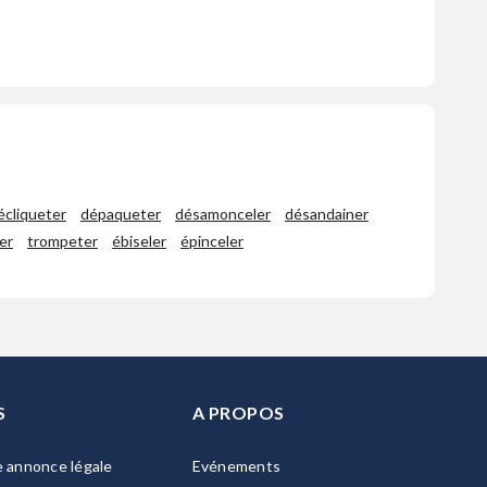
écliqueter
dépaqueter
désamonceler
désandainer
ter
trompeter
ébiseler
épinceler
S
A PROPOS
e annonce légale
Evénements