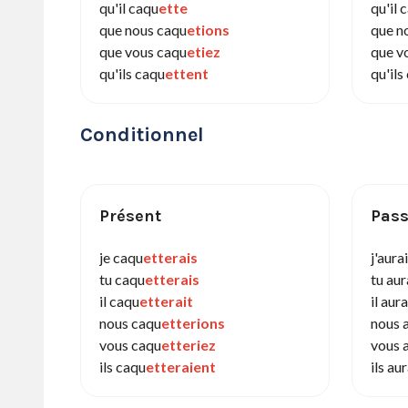
qu'il caqu
ette
qu'il 
que nous caqu
etions
que n
que vous caqu
etiez
que v
qu'ils caqu
ettent
qu'ils
Conditionnel
Présent
Pass
je caqu
etterais
j'aura
tu caqu
etterais
tu aur
il caqu
etterait
il aur
nous caqu
etterions
nous 
vous caqu
etteriez
vous 
ils caqu
etteraient
ils au