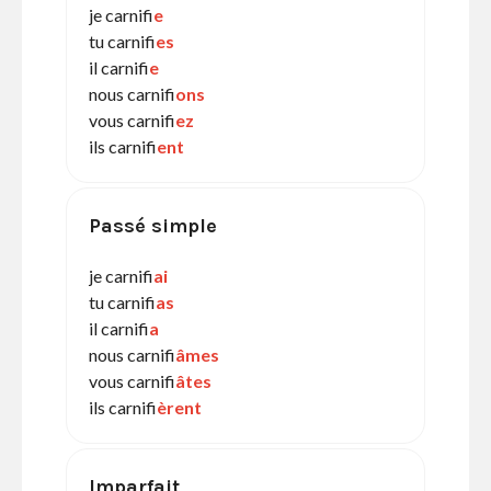
je carnifi
e
tu carnifi
es
il carnifi
e
nous carnifi
ons
vous carnifi
ez
ils carnifi
ent
Passé simple
je carnifi
ai
tu carnifi
as
il carnifi
a
nous carnifi
âmes
vous carnifi
âtes
ils carnifi
èrent
Imparfait