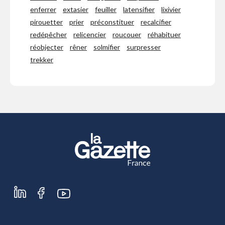
enferrer
extasier
feuiller
latensifier
lixivier
pirouetter
prier
préconstituer
recalcifier
redépêcher
relicencier
roucouer
réhabituer
réobjecter
rêner
solmifier
surpresser
trekker