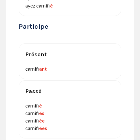
ayez carnifi
é
Participe
Présent
carnifi
ant
Passé
carnifi
é
carnifi
és
carnifi
ée
carnifi
ées