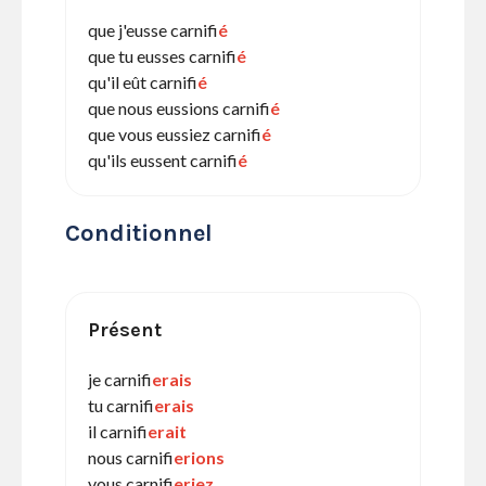
que j'eusse carnifi
é
que tu eusses carnifi
é
qu'il eût carnifi
é
que nous eussions carnifi
é
que vous eussiez carnifi
é
qu'ils eussent carnifi
é
Conditionnel
Présent
je carnifi
erais
tu carnifi
erais
il carnifi
erait
nous carnifi
erions
vous carnifi
eriez