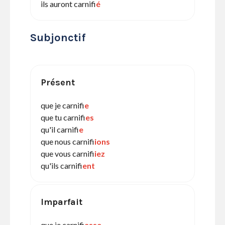
ils auront carnifi
é
Subjonctif
Présent
que je carnifi
e
que tu carnifi
es
qu'il carnifi
e
que nous carnifi
ions
que vous carnifi
iez
qu'ils carnifi
ent
Imparfait
que je carnifi
asse