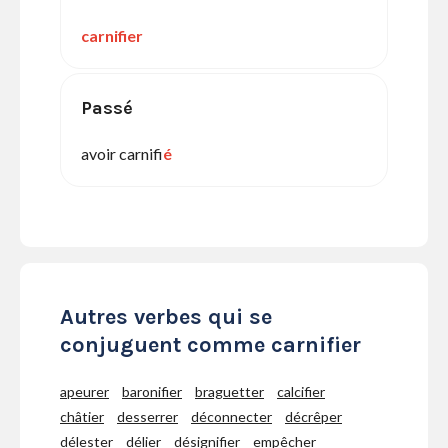
carnifier
Passé
avoir carnifi
é
Autres verbes qui se
conjuguent comme carnifier
apeurer
baronifier
braguetter
calcifier
châtier
desserrer
déconnecter
décrêper
délester
délier
désignifier
empêcher