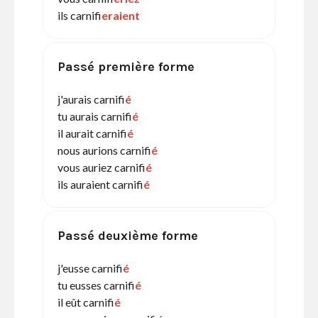
ils carnifi
eraient
Passé première forme
j'aurais carnifi
é
tu aurais carnifi
é
il aurait carnifi
é
nous aurions carnifi
é
vous auriez carnifi
é
ils auraient carnifi
é
Passé deuxième forme
j'eusse carnifi
é
tu eusses carnifi
é
il eût carnifi
é