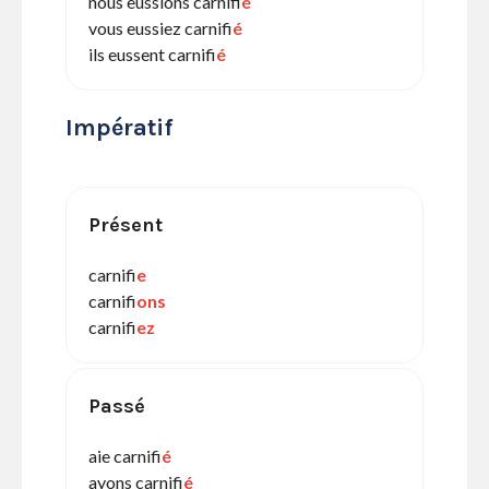
nous eussions carnifi
é
vous eussiez carnifi
é
ils eussent carnifi
é
Impératif
Présent
carnifi
e
carnifi
ons
carnifi
ez
Passé
aie carnifi
é
ayons carnifi
é