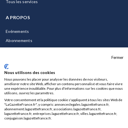
Tous les services
A PROPOS
Evénements
Abonnements
Equipe
Fermer
La Gazette Solutions
Nous contacter
Nous utilisons des cookies
Nous pouvons les placer pour analyser les données de nos visiteurs,
améliorer notre site Web, afficher un contenu personnalisé et vous faire vivre
une expérience inoubliable. Pour plus d'informations sur les cookies que nous
utilisons, ouvrez les paramètres.
Mentions légales
Votre consentement et la politique cookie s'appliquent à tous les sites Web de
CGU/CGV
"LaGazetteFrance.fr", y compris: annonceslegales.lagazettefrance.fr,
abonnement.lagazettefrance.fr, associations.lagazettefrance.fr,
Données personnelles
lagazettefrance.fr, entreprises.lagazettefrance.fr, villes.lagazettefrance.fr,
conjugaison.lagazettefrance.fr.
Charte sur les cookies