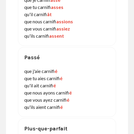
que tu carnifi
asses
qu'il carnifi
ât
que nous carnifi
assions
que vous carnifi
assiez
qu'ils carnifi
assent
Passé
que j'aie carnifi
é
que tu aies carnifi
é
qu'il ait carnifi
é
que nous ayons carnifi
é
que vous ayez carnifi
é
qu'ils aient carnifi
é
Plus-que-parfait