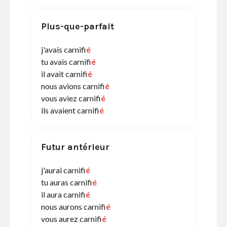
Plus-que-parfait
j'avais carnifi
é
tu avais carnifi
é
il avait carnifi
é
nous avions carnifi
é
vous aviez carnifi
é
ils avaient carnifi
é
Futur antérieur
j'aurai carnifi
é
tu auras carnifi
é
il aura carnifi
é
nous aurons carnifi
é
vous aurez carnifi
é