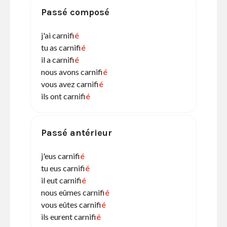
Passé composé
j'ai carnifi
é
tu as carnifi
é
il a carnifi
é
nous avons carnifi
é
vous avez carnifi
é
ils ont carnifi
é
Passé antérieur
j'eus carnifi
é
tu eus carnifi
é
il eut carnifi
é
nous eûmes carnifi
é
vous eûtes carnifi
é
ils eurent carnifi
é