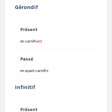
Gérondif
Présent
en carnifi
ant
Passé
en ayant carnifi
é
Infinitif
Présent