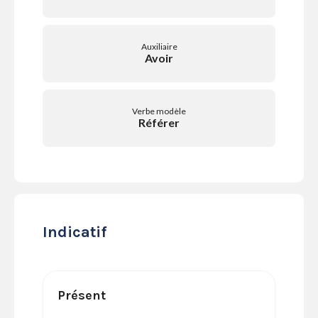
SERVICES
LA
GAZETTE
Auxiliaire
Avoir
Verbe modèle
Se
Référer
connecter
S'abonner
Indicatif
Présent