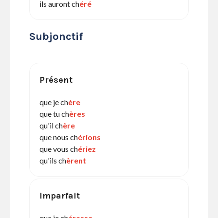
ils auront ch
éré
Subjonctif
Présent
que je ch
ère
que tu ch
ères
qu'il ch
ère
que nous ch
érions
que vous ch
ériez
qu'ils ch
èrent
Imparfait
que je ch
érasse