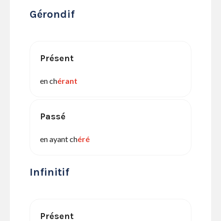
Gérondif
Présent
en ch
érant
Passé
en ayant ch
éré
Infinitif
Présent