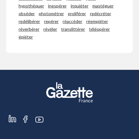
hypothéquer
inespérer
inquiéter
mastéguer
obséder
photométrer
proliférer
redécréter
redélibérer
repérer
réaccéder
réempiéter
réverbérer
révéler
translittérer
téléopérer
épiéter