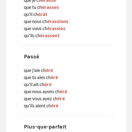
que tu ch
érasses
qu'il ch
érât
que nous ch
érassions
que vous ch
érassiez
qu'ils ch
érassent
Passé
que j'aie ch
éré
que tu aies ch
éré
qu'il ait ch
éré
que nous ayons ch
éré
que vous ayez ch
éré
qu'ils aient ch
éré
Plus-que-parfait