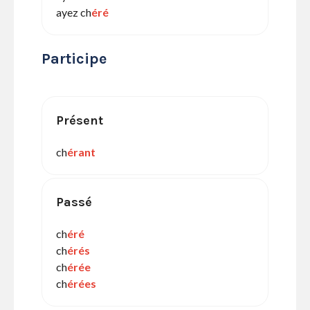
ayez ch
éré
Participe
Présent
ch
érant
Passé
ch
éré
ch
érés
ch
érée
ch
érées