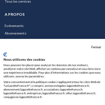
Tous les services
A PROPOS
Evénements
Abonnements
Equipe
Fermer
La Gazette Solutions
Nous contacter
Nous utilisons des cookies
Nous pouvons les placer pour analyser les données de nos visiteurs,
améliorer notre site Web, afficher un contenu personnalisé et vous faire vivre
une expérience inoubliable. Pour plus d'informations sur les cookies que nous
utilisons, ouvrez les paramètres.
Mentions légales
Votre consentement et la politique cookie s'appliquent à tous les sites Web de
CGU/CGV
"LaGazetteFrance.fr", y compris: annonceslegales.lagazettefrance.fr,
abonnement.lagazettefrance.fr, associations.lagazettefrance.fr,
Données personnelles
lagazettefrance.fr, entreprises.lagazettefrance.fr, villes.lagazettefrance.fr,
conjugaison.lagazettefrance.fr.
Charte sur les cookies