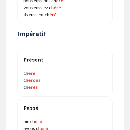
nous eussions ch
éré
vous eussiez ch
éré
ils eussent ch
éré
Impératif
Présent
ch
ère
ch
érons
ch
érez
Passé
aie ch
éré
ayons ch
éré