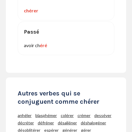
chérer
Passé
avoir ch
éré
Autres verbes qui se
conjuguent comme chérer
anhéler
blasphémer
colérer
crémer
desséver
décréter
défréner
désaliéner
déshalogéner
désoblitérer
espérer
générer
gérer