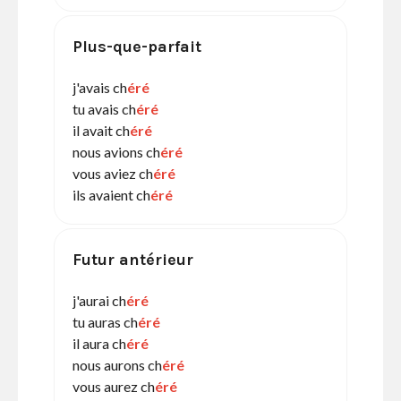
Plus-que-parfait
j'avais ch
éré
tu avais ch
éré
il avait ch
éré
nous avions ch
éré
vous aviez ch
éré
ils avaient ch
éré
Futur antérieur
j'aurai ch
éré
tu auras ch
éré
il aura ch
éré
nous aurons ch
éré
vous aurez ch
éré