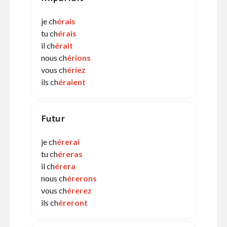
je ch
érais
tu ch
érais
il ch
érait
nous ch
érions
vous ch
ériez
ils ch
éraient
Futur
je ch
érerai
tu ch
éreras
il ch
érera
nous ch
érerons
vous ch
érerez
ils ch
éreront