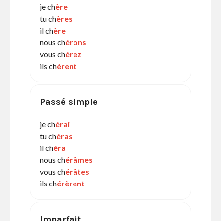
je ch
ère
tu ch
ères
il ch
ère
nous ch
érons
vous ch
érez
ils ch
èrent
Passé simple
je ch
érai
tu ch
éras
il ch
éra
nous ch
érâmes
vous ch
érâtes
ils ch
érèrent
Imparfait