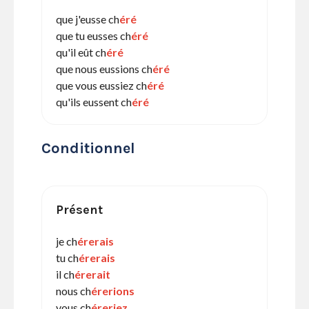
que j'eusse ch
éré
que tu eusses ch
éré
qu'il eût ch
éré
que nous eussions ch
éré
que vous eussiez ch
éré
qu'ils eussent ch
éré
Conditionnel
Présent
je ch
érerais
tu ch
érerais
il ch
érerait
nous ch
érerions
vous ch
éreriez