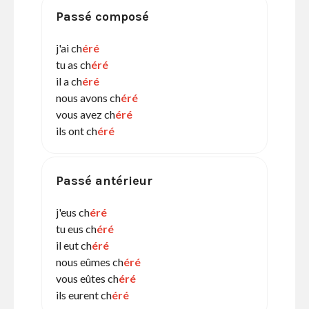
Passé composé
j'ai ch
éré
tu as ch
éré
il a ch
éré
nous avons ch
éré
vous avez ch
éré
ils ont ch
éré
Passé antérieur
j'eus ch
éré
tu eus ch
éré
il eut ch
éré
nous eûmes ch
éré
vous eûtes ch
éré
ils eurent ch
éré