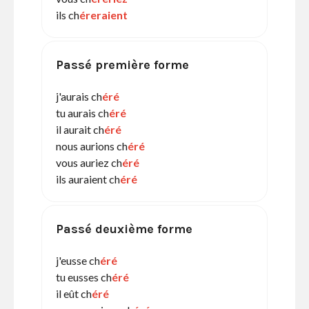
ils ch
éreraient
Passé première forme
j'aurais ch
éré
tu aurais ch
éré
il aurait ch
éré
nous aurions ch
éré
vous auriez ch
éré
ils auraient ch
éré
Passé deuxième forme
j'eusse ch
éré
tu eusses ch
éré
il eût ch
éré