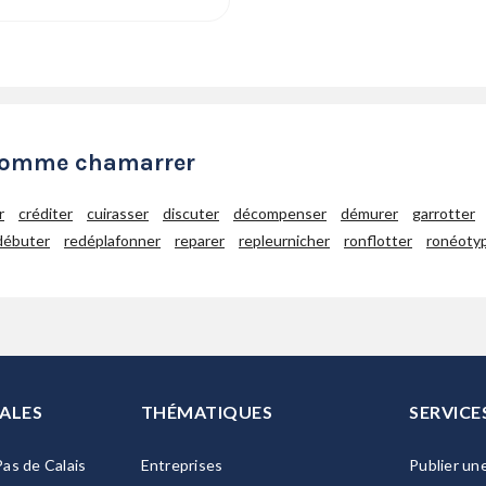
 comme chamarrer
r
créditer
cuirasser
discuter
décompenser
démurer
garrotter
débuter
redéplafonner
reparer
repleurnicher
ronflotter
ronéoty
ALES
THÉMATIQUES
SERVICE
as de Calais
Entreprises
Publier un