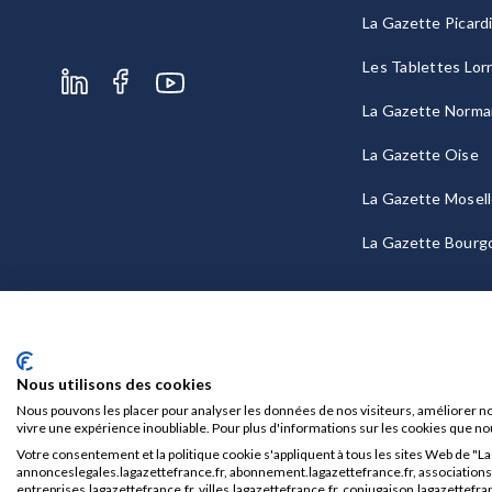
La Gazette Picard
Les Tablettes Lor
La Gazette Norma
La Gazette Oise
La Gazette Mosel
La Gazette Bourg
Nous utilisons des cookies
Nous pouvons les placer pour analyser les données de nos visiteurs, améliorer no
vivre une expérience inoubliable. Pour plus d'informations sur les cookies que no
Votre consentement et la politique cookie s'appliquent à tous les sites Web de "L
Mentions légales
CGU/CGV
annonceslegales.lagazettefrance.fr, abonnement.lagazettefrance.fr, associations.l
entreprises.lagazettefrance.fr, villes.lagazettefrance.fr, conjugaison.lagazettefran