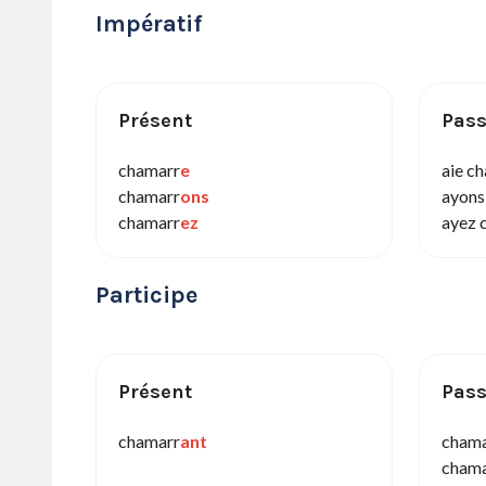
Impératif
Présent
Pas
chamarr
e
aie c
chamarr
ons
ayons
chamarr
ez
ayez 
Participe
Présent
Pas
chamarr
ant
chama
chama