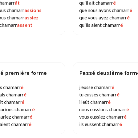
 chamarr
ât
qu'il ait chamarr
é
ous chamarr
assions
que nous ayons chamarr
é
ous chamarr
assiez
que vous ayez chamarr
é
s chamarr
assent
qu'ils aient chamarr
é
é première forme
Passé deuxième form
is chamarr
é
j'eusse chamarr
é
rais chamarr
é
tu eusses chamarr
é
ait chamarr
é
il eût chamarr
é
aurions chamarr
é
nous eussions chamarr
é
auriez chamarr
é
vous eussiez chamarr
é
raient chamarr
é
ils eussent chamarr
é