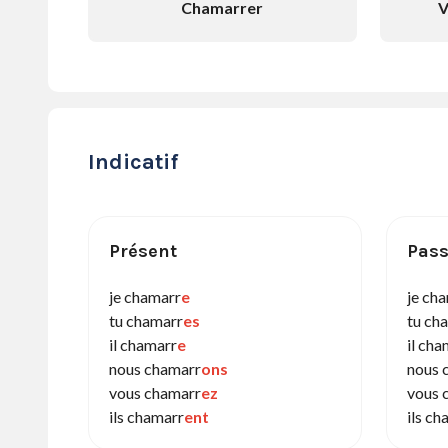
Chamarrer
V
Indicatif
Présent
Pass
je chamarr
e
je ch
tu chamarr
es
tu ch
il chamarr
e
il cha
nous chamarr
ons
nous 
vous chamarr
ez
vous 
ils chamarr
ent
ils ch