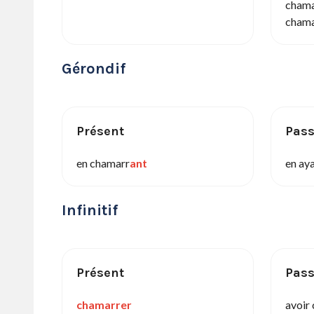
chama
chama
Gérondif
Présent
Pas
en chamarr
ant
en ay
Infinitif
Présent
Pas
chamarrer
avoir