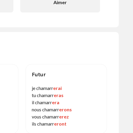
Aimer
Futur
je chamarr
erai
tu chamarr
eras
il chamarr
era
nous chamarr
erons
vous chamarr
erez
ils chamarr
eront