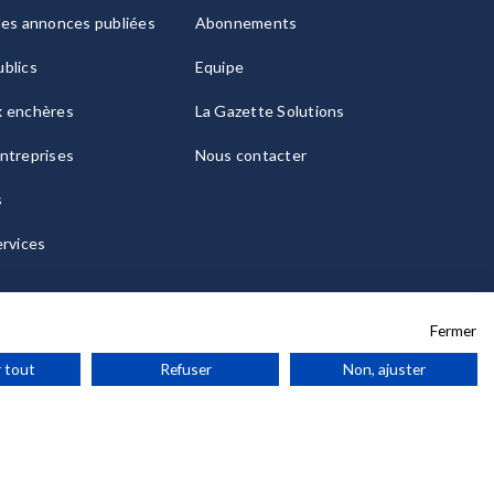
les annonces publiées
Abonnements
blics
Equipe
x enchères
La Gazette Solutions
ntreprises
Nous contacter
s
ervices
Fermer
 tout
Refuser
Non, ajuster
ies
© 2026 La Gazette France