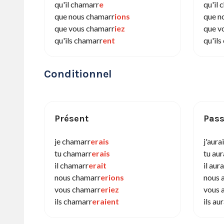
qu'il chamarr
e
qu'il
que nous chamarr
ions
que n
que vous chamarr
iez
que v
qu'ils chamarr
ent
qu'il
Conditionnel
Présent
Pass
je chamarr
erais
j'aura
tu chamarr
erais
tu au
il chamarr
erait
il aur
nous chamarr
erions
nous 
vous chamarr
eriez
vous 
ils chamarr
eraient
ils au