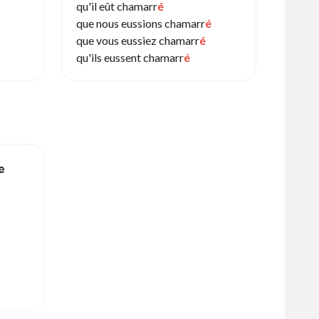
qu'il eût chamarr
é
que nous eussions chamarr
é
que vous eussiez chamarr
é
qu'ils eussent chamarr
é
e