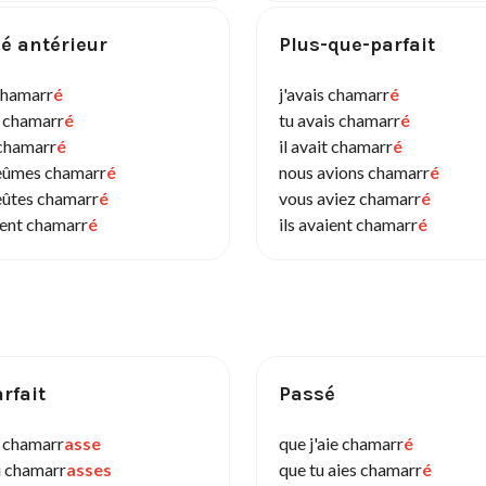
é antérieur
Plus-que-parfait
 chamarr
é
j'avais chamarr
é
s chamarr
é
tu avais chamarr
é
 chamarr
é
il avait chamarr
é
eûmes chamarr
é
nous avions chamarr
é
eûtes chamarr
é
vous aviez chamarr
é
rent chamarr
é
ils avaient chamarr
é
rfait
Passé
e chamarr
asse
que j'aie chamarr
é
u chamarr
asses
que tu aies chamarr
é