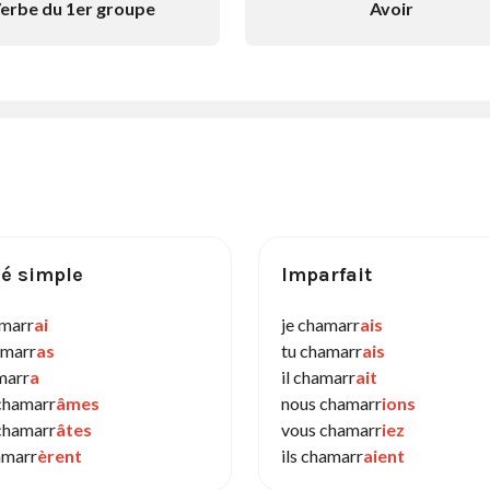
erbe du 1er groupe
Avoir
é simple
Imparfait
amarr
ai
je chamarr
ais
amarr
as
tu chamarr
ais
marr
a
il chamarr
ait
chamarr
âmes
nous chamarr
ions
chamarr
âtes
vous chamarr
iez
amarr
èrent
ils chamarr
aient