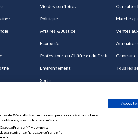
ie
Vie des territoires
Consulter 
raines
Politique
Marchés pu
ndie
Affaires & Justice
Ventes au
Economie
Annuaire e
le
Professions du Chiffre et du Droit
Commune
ogne
Environnement
Tous les s
Sortir
Culture
Accepter
tre site Web, afficher un contenu personnalisé et vous faire
us utilisons, ouvrez les paramètres.
aGazetteFrance.fr", y compris:
Données personnelles
Charte sur les cookies
Gérer vos cook
agazettefrance.fr, lagazettefrance.fr,
ce.fr.