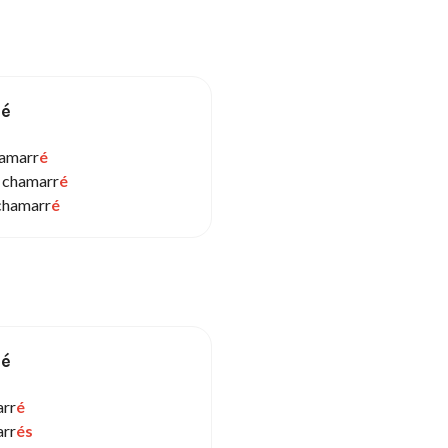
sé
hamarr
é
 chamarr
é
chamarr
é
sé
rr
é
rr
és