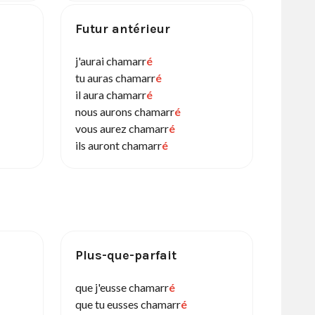
Futur antérieur
j'aurai chamarr
é
tu auras chamarr
é
il aura chamarr
é
nous aurons chamarr
é
vous aurez chamarr
é
ils auront chamarr
é
Plus-que-parfait
que j'eusse chamarr
é
que tu eusses chamarr
é