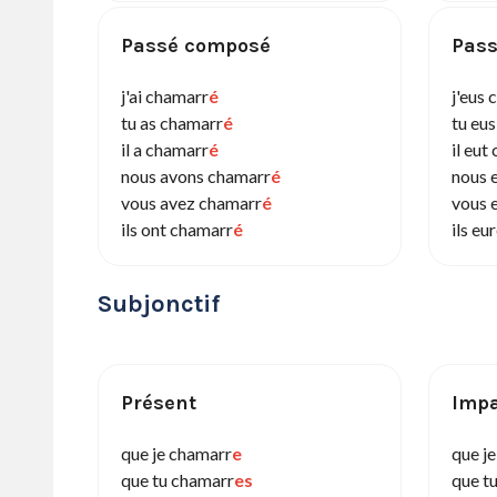
Passé composé
Pass
j'ai chamarr
é
j'eus
tu as chamarr
é
tu eu
il a chamarr
é
il eut
nous avons chamarr
é
nous 
vous avez chamarr
é
vous 
ils ont chamarr
é
ils eu
Subjonctif
Présent
Impa
que je chamarr
e
que j
que tu chamarr
es
que t