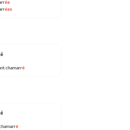
rr
ée
rr
ées
sé
ant chamarr
é
sé
 chamarr
é