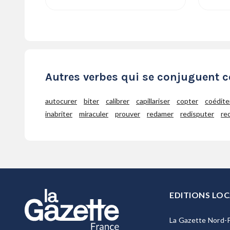
Autres verbes qui se conjuguent
autocurer
biter
calibrer
capillariser
copter
coédite
inabriter
miraculer
prouver
redamer
redisputer
re
EDITIONS LOC
La Gazette Nord-P