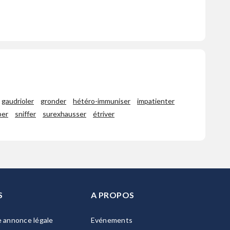
gaudrioler
gronder
hétéro-immuniser
impatienter
per
sniffer
surexhausser
étriver
S
A PROPOS
e annonce légale
Evénements