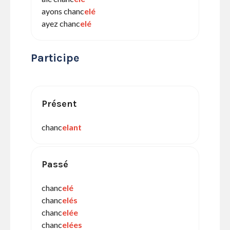
ayons chanc
elé
ayez chanc
elé
Participe
Présent
chanc
elant
Passé
chanc
elé
chanc
elés
chanc
elée
chanc
elées