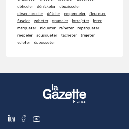
déficeler
dénickeler
dépaisseler
désensorceler
dételer
empenneler
fleureter
fuseler
gobeter
grumeler
introjeter
jeter
marqueter
niqueter
raineter
reparqueter
réépeler
sousqueter
tacheter
tréjeter
voleter
épousseter