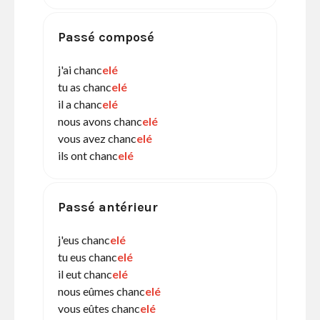
Passé composé
j'ai chanc
elé
tu as chanc
elé
il a chanc
elé
nous avons chanc
elé
vous avez chanc
elé
ils ont chanc
elé
Passé antérieur
j'eus chanc
elé
tu eus chanc
elé
il eut chanc
elé
nous eûmes chanc
elé
vous eûtes chanc
elé