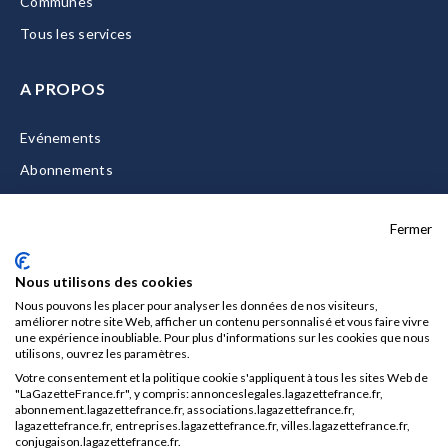
Communes
Tous les services
A PROPOS
Evénements
Abonnements
Equipe
Fermer
La Gazette Solutions
Nous contacter
Nous utilisons des cookies
Nous pouvons les placer pour analyser les données de nos visiteurs,
améliorer notre site Web, afficher un contenu personnalisé et vous faire vivre
une expérience inoubliable. Pour plus d'informations sur les cookies que nous
utilisons, ouvrez les paramètres.
Mentions légales
Votre consentement et la politique cookie s'appliquent à tous les sites Web de
CGU/CGV
"LaGazetteFrance.fr", y compris: annonceslegales.lagazettefrance.fr,
abonnement.lagazettefrance.fr, associations.lagazettefrance.fr,
Données personnelles
lagazettefrance.fr, entreprises.lagazettefrance.fr, villes.lagazettefrance.fr,
conjugaison.lagazettefrance.fr.