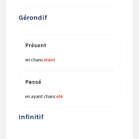
Gérondif
Présent
en chanc
elant
Passé
en ayant chanc
elé
Infinitif