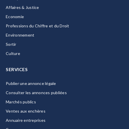
Affaires & Justice
Economie
Professions du Chiffre et du Droit
Environnement
Sortir
Culture
SERVICES
Publier une annonce légale
Consulter les annonces publiées
Marchés publics
Ventes aux enchères
Annuaire entreprises