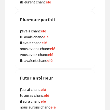
ils eurent chanc
elé
Plus-que-parfait
j'avais chanc
elé
tu avais chanc
elé
il avait chanc
elé
nous avions chanc
elé
vous aviez chanc
elé
ils avaient chanc
elé
Futur antérieur
j'aurai chanc
elé
tu auras chanc
elé
il aura chanc
elé
nous aurons chanc
elé