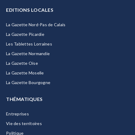
EDITIONS LOCALES
La Gazette Nord-Pas de Calais
La Gazette Picardie
Les Tablettes Lorraines
La Gazette Normandie
La Gazette Oise
La Gazette Moselle
La Gazette Bourgogne
THÉMATIQUES
Entreprises
Vie des territoires
Politique