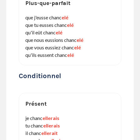
Plus-que-parfait
que j'eusse chanc
elé
que tu eusses chanc
elé
qu'il eût chanc
elé
que nous eussions chanc
elé
que vous eussiez chanc
elé
qu'ils eussent chanc
elé
Conditionnel
Présent
je chanc
ellerais
tu chanc
ellerais
il chanc
ellerait