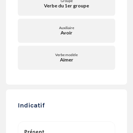
Groupe
SERVICES
Verbe du 1er groupe
LA
GAZETTE
Auxiliaire
Avoir
Se
Verbe modèle
connecter
Aimer
S'abonner
Indicatif
Présent