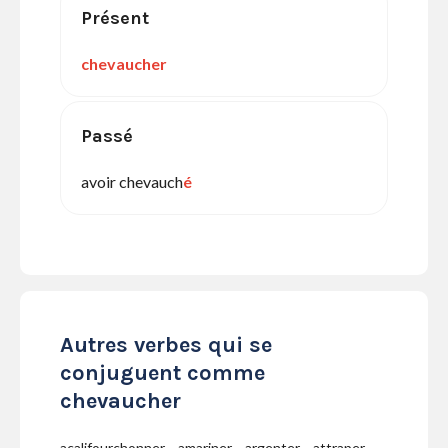
Présent
chevaucher
Passé
avoir chevauch
é
Autres verbes qui se
conjuguent comme
chevaucher
acalifourchonner
amariner
argenter
attraper