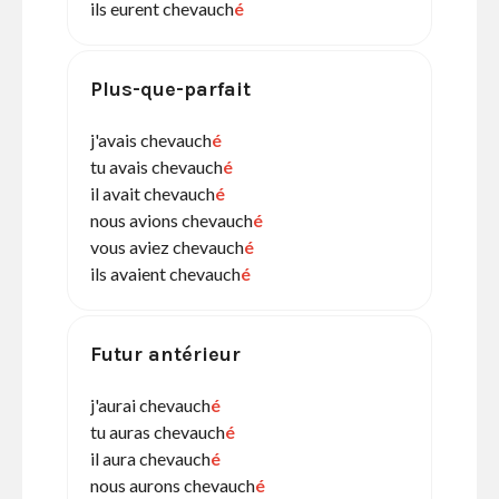
ils eurent chevauch
é
Plus-que-parfait
j'avais chevauch
é
tu avais chevauch
é
il avait chevauch
é
nous avions chevauch
é
vous aviez chevauch
é
ils avaient chevauch
é
Futur antérieur
j'aurai chevauch
é
tu auras chevauch
é
il aura chevauch
é
nous aurons chevauch
é