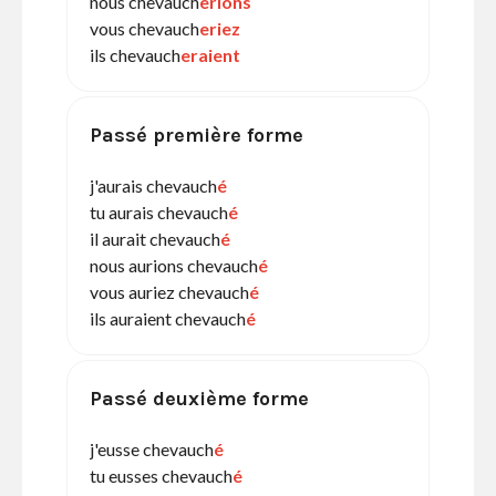
nous chevauch
erions
vous chevauch
eriez
ils chevauch
eraient
Passé première forme
j'aurais chevauch
é
tu aurais chevauch
é
il aurait chevauch
é
nous aurions chevauch
é
vous auriez chevauch
é
ils auraient chevauch
é
Passé deuxième forme
j'eusse chevauch
é
tu eusses chevauch
é