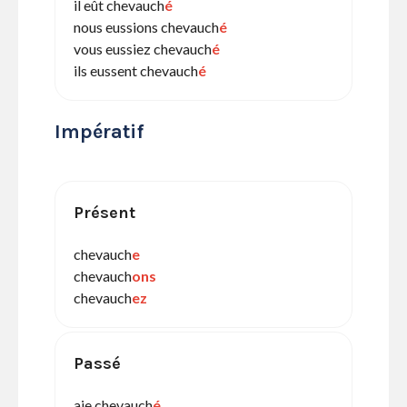
il eût chevauch
é
nous eussions chevauch
é
vous eussiez chevauch
é
ils eussent chevauch
é
Impératif
Présent
chevauch
e
chevauch
ons
chevauch
ez
Passé
aie chevauch
é