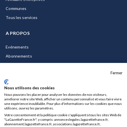
Communes
Tous les services
A PROPOS
Evénements
Abonnements
Equipe
Fermer
La Gazette Solutions
Nous contacter
Nous utilisons des cookies
Nous pouvons les placer pour analyser les données de nos visiteurs,
améliorer notre site Web, afficher un contenu personnalisé et vous faire vivre
une expérience inoubliable. Pour plus d'informations sur les cookies que nous
utilisons, ouvrez les paramètres.
Mentions légales
Votre consentement et la politique cookie s'appliquent à tous les sites Web de
CGU/CGV
"LaGazetteFrance.fr", y compris: annonceslegales.lagazettefrance.fr,
abonnement.lagazettefrance.fr, associations.lagazettefrance.fr,