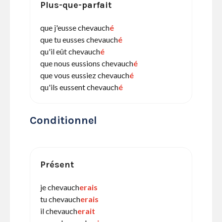
Plus-que-parfait
que j'eusse chevauch
é
que tu eusses chevauch
é
qu'il eût chevauch
é
que nous eussions chevauch
é
que vous eussiez chevauch
é
qu'ils eussent chevauch
é
Conditionnel
Présent
je chevauch
erais
tu chevauch
erais
il chevauch
erait