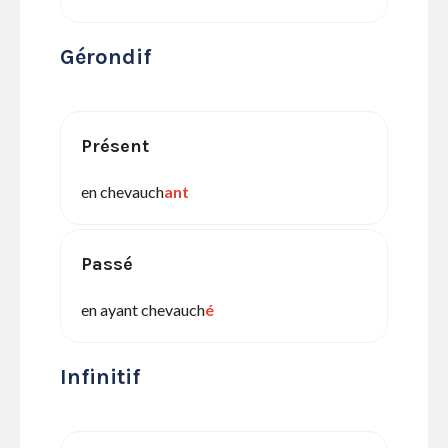
Gérondif
Présent
en chevauch
ant
Passé
en ayant chevauch
é
Infinitif