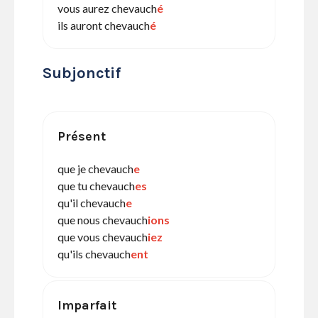
vous aurez chevauch
é
ils auront chevauch
é
Subjonctif
Présent
que je chevauch
e
que tu chevauch
es
qu'il chevauch
e
que nous chevauch
ions
que vous chevauch
iez
qu'ils chevauch
ent
Imparfait