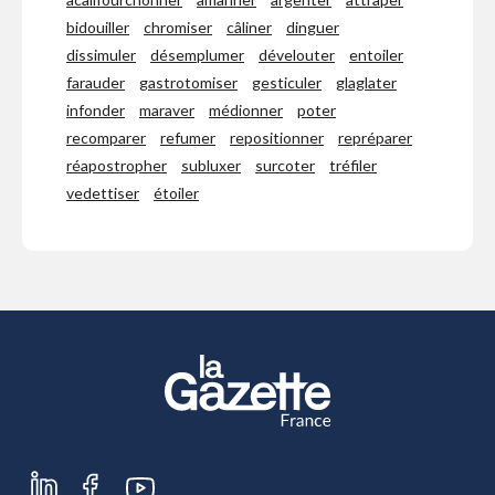
bidouiller
chromiser
câliner
dinguer
dissimuler
désemplumer
dévelouter
entoiler
farauder
gastrotomiser
gesticuler
glaglater
infonder
maraver
médionner
poter
recomparer
refumer
repositionner
repréparer
réapostropher
subluxer
surcoter
tréfiler
vedettiser
étoiler