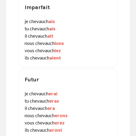
Imparfait
je chevauch
ais
tu chevauch
ais
il chevauch
ait
nous chevauch
ions
vous chevauch
iez
ils chevauch
aient
Futur
je chevauch
erai
tu chevauch
eras
il chevauch
era
nous chevauch
erons
vous chevauch
erez
ils chevauch
eront