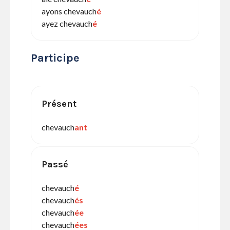
ayons chevauch
é
ayez chevauch
é
Participe
Présent
chevauch
ant
Passé
chevauch
é
chevauch
és
chevauch
ée
chevauch
ées