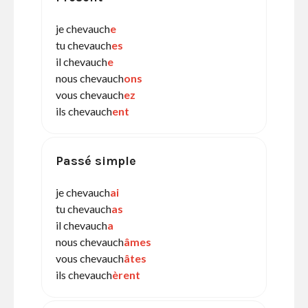
je chevauch
e
tu chevauch
es
il chevauch
e
nous chevauch
ons
vous chevauch
ez
ils chevauch
ent
Passé simple
je chevauch
ai
tu chevauch
as
il chevauch
a
nous chevauch
âmes
vous chevauch
âtes
ils chevauch
èrent