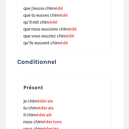
que j'eusse chim
édé
que tu eusses chim
édé
qu'il eût chim
édé
que nous eussions chim
édé
que vous eussiez chim
édé
qu'ils eussent chim
édé
Conditionnel
Présent
je chim
éderais
tu chim
éderais
il chim
éderait
nous chim
éderions
vous chim
éderiez