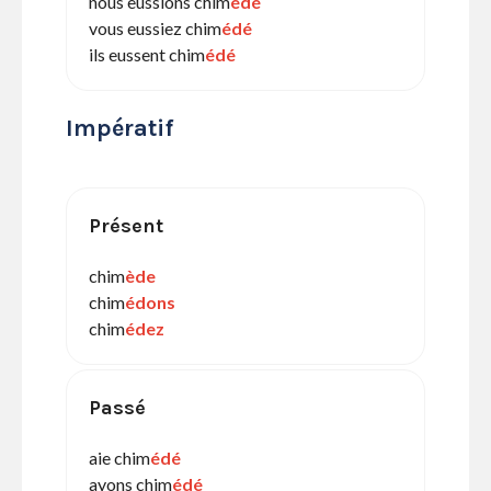
nous eussions chim
édé
vous eussiez chim
édé
ils eussent chim
édé
Impératif
Présent
chim
ède
chim
édons
chim
édez
Passé
aie chim
édé
ayons chim
édé