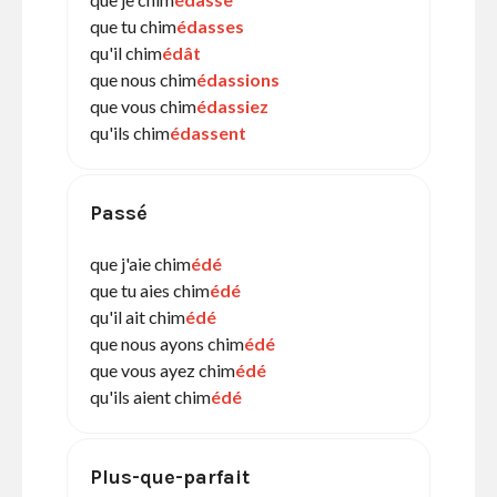
que tu chim
édasses
qu'il chim
édât
que nous chim
édassions
que vous chim
édassiez
qu'ils chim
édassent
Passé
que j'aie chim
édé
que tu aies chim
édé
qu'il ait chim
édé
que nous ayons chim
édé
que vous ayez chim
édé
qu'ils aient chim
édé
Plus-que-parfait