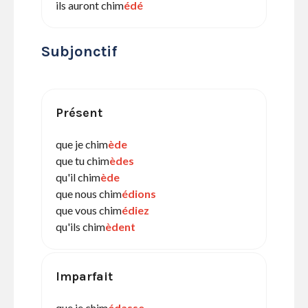
ils auront chim
édé
Subjonctif
Présent
que je chim
ède
que tu chim
èdes
qu'il chim
ède
que nous chim
édions
que vous chim
édiez
qu'ils chim
èdent
Imparfait
que je chim
édasse