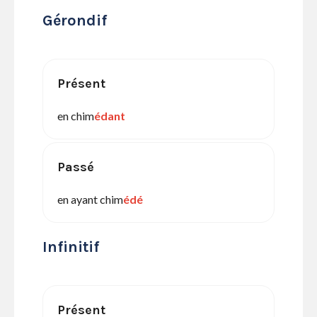
Gérondif
Présent
en chim
édant
Passé
en ayant chim
édé
Infinitif
Présent