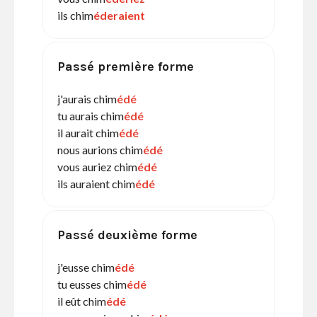
ils chim
éderaient
Passé première forme
j'aurais chim
édé
tu aurais chim
édé
il aurait chim
édé
nous aurions chim
édé
vous auriez chim
édé
ils auraient chim
édé
Passé deuxième forme
j'eusse chim
édé
tu eusses chim
édé
il eût chim
édé