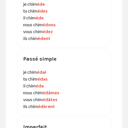
je chim
ède
tu chim
èdes
il chim
ède
nous chim
édons
vous chim
édez
ils chim
èdent
Passé simple
je chim
édai
tu chim
édas
il chim
éda
nous chim
édâmes
vous chim
édâtes
ils chim
édèrent
Imparfait