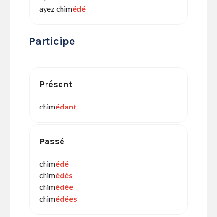
ayez chim
édé
Participe
Présent
chim
édant
Passé
chim
édé
chim
édés
chim
édée
chim
édées