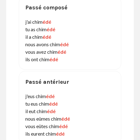
Passé composé
j'ai chim
édé
tu as chim
édé
il a chim
édé
nous avons chim
édé
vous avez chim
édé
ils ont chim
édé
Passé antérieur
j'eus chim
édé
tu eus chim
édé
il eut chim
édé
nous eûmes chim
édé
vous eûtes chim
édé
ils eurent chim
édé