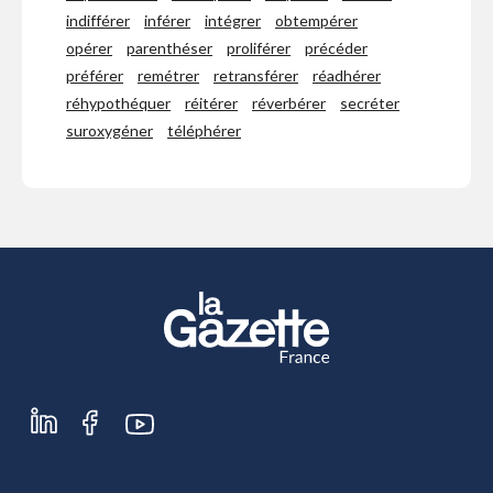
indifférer
inférer
intégrer
obtempérer
opérer
parenthéser
proliférer
précéder
préférer
remétrer
retransférer
réadhérer
réhypothéquer
réitérer
réverbérer
secréter
suroxygéner
téléphérer