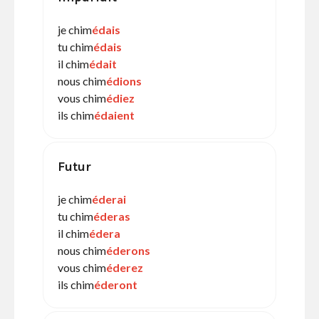
je chim
édais
tu chim
édais
il chim
édait
nous chim
édions
vous chim
édiez
ils chim
édaient
Futur
je chim
éderai
tu chim
éderas
il chim
édera
nous chim
éderons
vous chim
éderez
ils chim
éderont