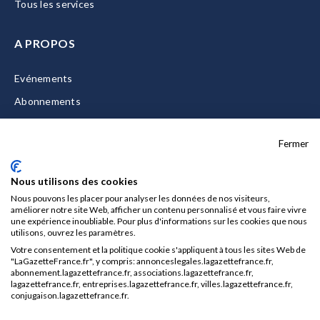
Tous les services
A PROPOS
Evénements
Abonnements
Equipe
Fermer
La Gazette Solutions
Nous contacter
Nous utilisons des cookies
Nous pouvons les placer pour analyser les données de nos visiteurs,
améliorer notre site Web, afficher un contenu personnalisé et vous faire vivre
une expérience inoubliable. Pour plus d'informations sur les cookies que nous
utilisons, ouvrez les paramètres.
Mentions légales
Votre consentement et la politique cookie s'appliquent à tous les sites Web de
CGU/CGV
"LaGazetteFrance.fr", y compris: annonceslegales.lagazettefrance.fr,
abonnement.lagazettefrance.fr, associations.lagazettefrance.fr,
Données personnelles
lagazettefrance.fr, entreprises.lagazettefrance.fr, villes.lagazettefrance.fr,
conjugaison.lagazettefrance.fr.
Charte sur les cookies