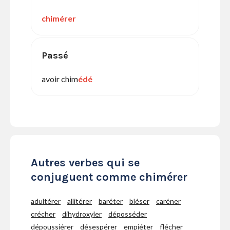
chimérer
Passé
avoir chim
édé
Autres verbes qui se
conjuguent comme chimérer
adultérer
allitérer
baréter
bléser
caréner
crécher
dihydroxyler
déposséder
dépoussiérer
désespérer
empiéter
flécher