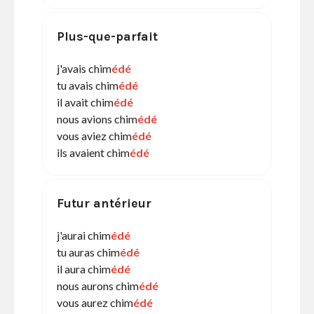
Plus-que-parfait
j'avais chim
édé
tu avais chim
édé
il avait chim
édé
nous avions chim
édé
vous aviez chim
édé
ils avaient chim
édé
Futur antérieur
j'aurai chim
édé
tu auras chim
édé
il aura chim
édé
nous aurons chim
édé
vous aurez chim
édé