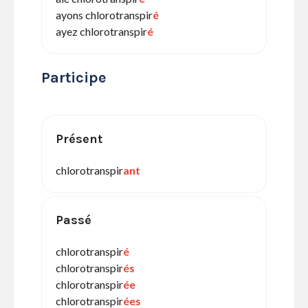
ayons chlorotranspir
é
ayez chlorotranspir
é
Participe
Présent
chlorotranspir
ant
Passé
chlorotranspir
é
chlorotranspir
és
chlorotranspir
ée
chlorotranspir
ées