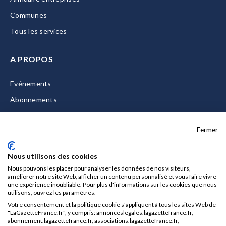
Communes
Tous les services
A PROPOS
Evénements
Abonnements
Equipe
Fermer
La Gazette Solutions
Nous contacter
Nous utilisons des cookies
Nous pouvons les placer pour analyser les données de nos visiteurs,
améliorer notre site Web, afficher un contenu personnalisé et vous faire vivre
une expérience inoubliable. Pour plus d'informations sur les cookies que nous
utilisons, ouvrez les paramètres.
Mentions légales
Votre consentement et la politique cookie s'appliquent à tous les sites Web de
CGU/CGV
"LaGazetteFrance.fr", y compris: annonceslegales.lagazettefrance.fr,
abonnement.lagazettefrance.fr, associations.lagazettefrance.fr,