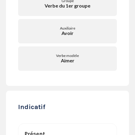
Groupe
SERVICES
Verbe du 1er groupe
LA
GAZETTE
Auxiliaire
Avoir
Se
Verbe modèle
connecter
Aimer
S'abonner
Indicatif
Présent