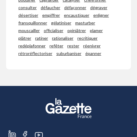
consulter
défaucher
défaçonner
dégraver
désertiser
empiffrer
encaustiquer
enligner
fransquillonner
gélatiniser
masturber
mouscailler
officialiser
opiniâtrer
plamer
plâtrer
ratiner
rationaliser
recritiquer
redéplafonner
refêter
rester
réenivrer
rétroréflectoriser
suburbaniser
épanner