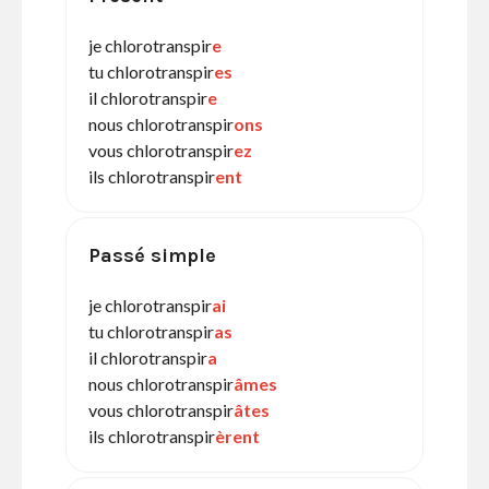
je chlorotranspir
e
tu chlorotranspir
es
il chlorotranspir
e
nous chlorotranspir
ons
vous chlorotranspir
ez
ils chlorotranspir
ent
Passé simple
je chlorotranspir
ai
tu chlorotranspir
as
il chlorotranspir
a
nous chlorotranspir
âmes
vous chlorotranspir
âtes
ils chlorotranspir
èrent