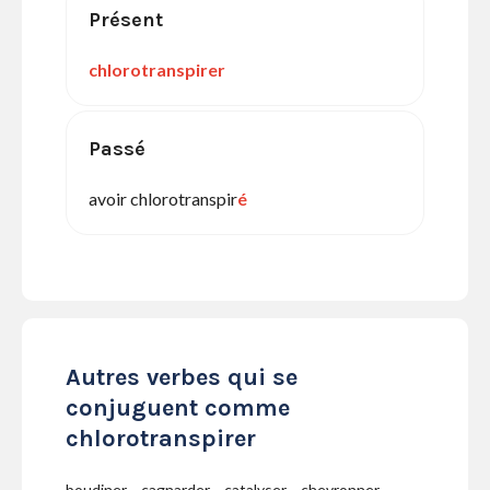
Présent
chlorotranspirer
Passé
avoir chlorotranspir
é
Autres verbes qui se
conjuguent comme
chlorotranspirer
boudiner
cagnarder
catalyser
chevronner