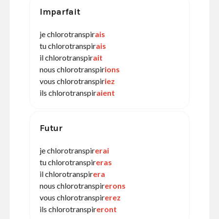
Imparfait
je chlorotranspir
ais
tu chlorotranspir
ais
il chlorotranspir
ait
nous chlorotranspir
ions
vous chlorotranspir
iez
ils chlorotranspir
aient
Futur
je chlorotranspir
erai
tu chlorotranspir
eras
il chlorotranspir
era
nous chlorotranspir
erons
vous chlorotranspir
erez
ils chlorotranspir
eront