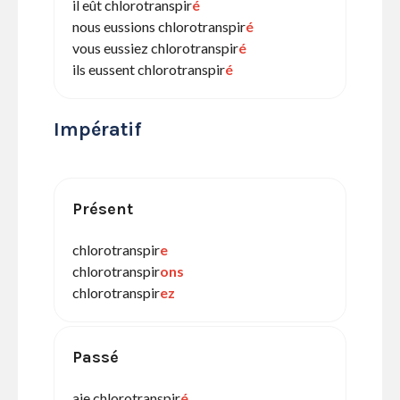
il eût chlorotranspir
é
nous eussions chlorotranspir
é
vous eussiez chlorotranspir
é
ils eussent chlorotranspir
é
Impératif
Présent
chlorotranspir
e
chlorotranspir
ons
chlorotranspir
ez
Passé
aie chlorotranspir
é