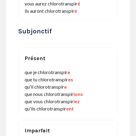
vous aurez chlorotranspir
é
ils auront chlorotranspir
é
Subjonctif
Présent
que je chlorotranspir
e
que tu chlorotranspir
es
qu'il chlorotranspir
e
que nous chlorotranspir
ions
que vous chlorotranspir
iez
qu'ils chlorotranspir
ent
Imparfait