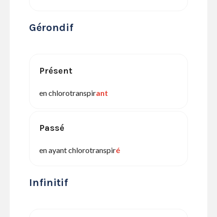
Gérondif
Présent
en chlorotranspir
ant
Passé
en ayant chlorotranspir
é
Infinitif