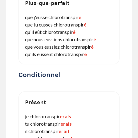
Plus-que-parfait
que j'eusse chlorotranspir
é
que tu eusses chlorotranspir
é
qu'il eût chlorotranspir
é
que nous eussions chlorotranspir
é
que vous eussiez chlorotranspir
é
qu'ils eussent chlorotranspir
é
Conditionnel
Présent
je chlorotranspir
erais
tu chlorotranspir
erais
il chlorotranspir
erait