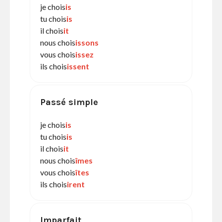
je chois
is
tu chois
is
il chois
it
nous chois
issons
vous chois
issez
ils chois
issent
Passé simple
je chois
is
tu chois
is
il chois
it
nous chois
îmes
vous chois
îtes
ils chois
irent
Imparfait