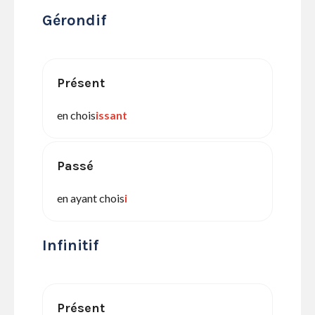
Gérondif
Présent
en chois
issant
Passé
en ayant chois
i
Infinitif
Présent