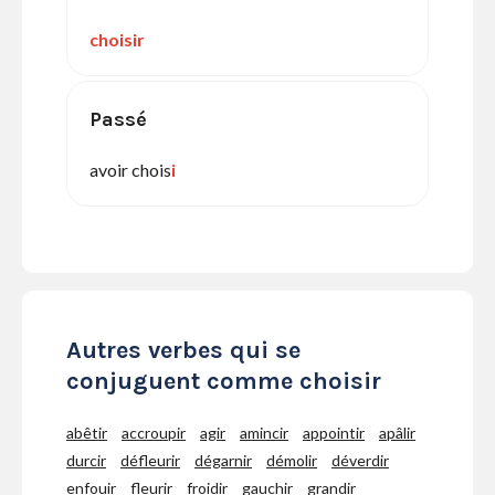
choisir
Passé
avoir chois
i
Autres verbes qui se
conjuguent comme choisir
abêtir
accroupir
agir
amincir
appointir
apâlir
durcir
défleurir
dégarnir
démolir
déverdir
enfouir
fleurir
froidir
gauchir
grandir