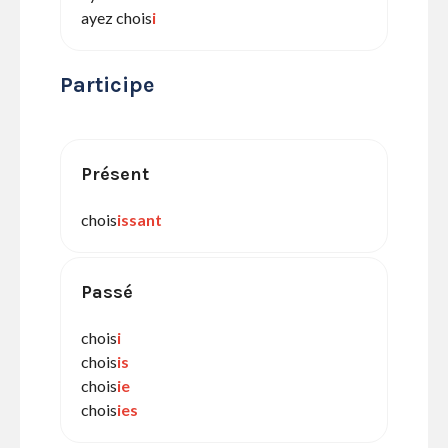
ayez chois
i
Participe
Présent
chois
issant
Passé
chois
i
chois
is
chois
ie
chois
ies