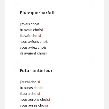
Plus-que-parfait
j'avais chois
i
tu avais chois
i
il avait chois
i
nous avions chois
i
vous aviez chois
i
ils avaient chois
i
Futur antérieur
j'aurai chois
i
tu auras chois
i
il aura chois
i
nous aurons chois
i
vous aurez chois
i