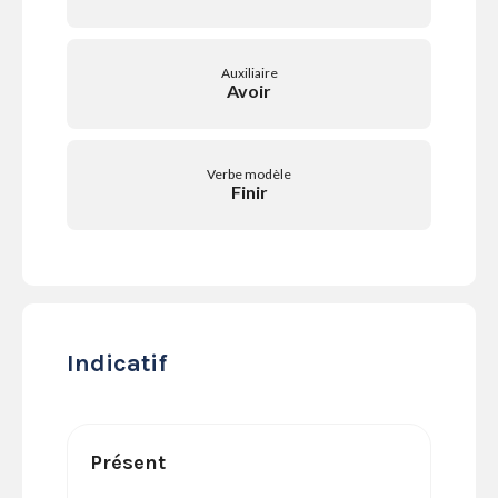
SERVICES
LA
GAZETTE
Auxiliaire
Avoir
Verbe modèle
Se
Finir
connecter
S'abonner
Indicatif
Présent