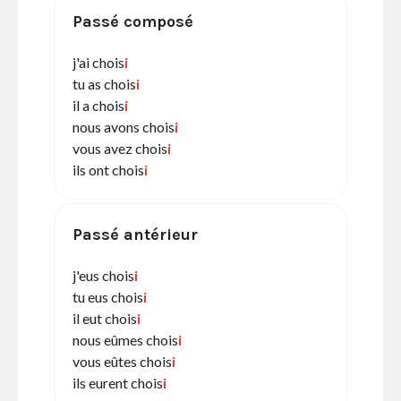
Passé composé
j'ai chois
i
tu as chois
i
il a chois
i
nous avons chois
i
vous avez chois
i
ils ont chois
i
Passé antérieur
j'eus chois
i
tu eus chois
i
il eut chois
i
nous eûmes chois
i
vous eûtes chois
i
ils eurent chois
i