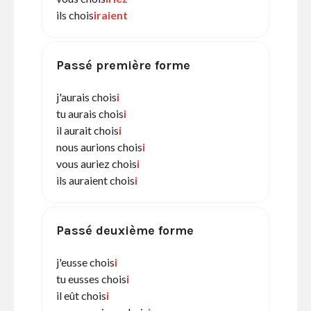
ils chois
iraient
Passé première forme
j'aurais chois
i
tu aurais chois
i
il aurait chois
i
nous aurions chois
i
vous auriez chois
i
ils auraient chois
i
Passé deuxième forme
j'eusse chois
i
tu eusses chois
i
il eût chois
i