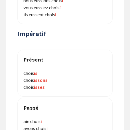
nous eussions chois
i
vous eussiez chois
i
ils eussent chois
i
Impératif
Présent
chois
is
chois
issons
chois
issez
Passé
aie chois
i
ayons chois
i