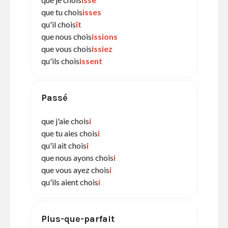
que tu chois
isses
qu'il chois
ît
que nous chois
issions
que vous chois
issiez
qu'ils chois
issent
Passé
que j'aie chois
i
que tu aies chois
i
qu'il ait chois
i
que nous ayons chois
i
que vous ayez chois
i
qu'ils aient chois
i
Plus-que-parfait