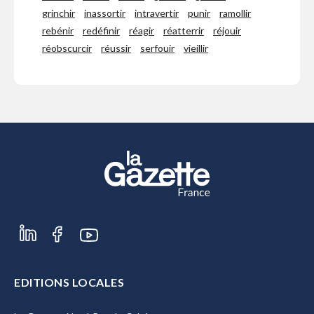
grinchir
inassortir
intravertir
punir
ramollir
rebénir
redéfinir
réagir
réatterrir
réjouir
réobscurcir
réussir
serfouir
vieillir
EDITIONS LOCALES