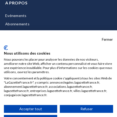
A PROPOS
Evénements
Abonnements
Equipe
Fermer
La Gazette Solutions
Nous contacter
Nous utilisons des cookies
Nous pouvons les placer pour analyser les données de nos visiteurs,
améliorer notre site Web, afficher un contenu personnalisé et vous faire vivre
une expérience inoubliable. Pour plus d'informations sur les cookies que nous
utilisons, ouvrez les paramètres.
Mentions légales
Votre consentement et la politique cookie s'appliquent à tous les sites Web de
CGU/CGV
"LaGazetteFrance.fr", y compris: annonceslegales.lagazettefrance.fr,
abonnement.lagazettefrance.fr, associations.lagazettefrance.fr,
Données personnelles
lagazettefrance.fr, entreprises.lagazettefrance.fr, villes.lagazettefrance.fr,
conjugaison.lagazettefrance.fr.
Charte sur les cookies
Gérer vos cookies
Accepter tout
Refuser
© 2026 La Gazette France