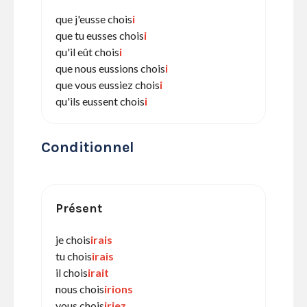
que j'eusse chois
i
que tu eusses chois
i
qu'il eût chois
i
que nous eussions chois
i
que vous eussiez chois
i
qu'ils eussent chois
i
Conditionnel
Présent
je chois
irais
tu chois
irais
il chois
irait
nous chois
irions
vous chois
iriez