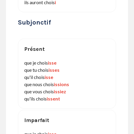
ils auront chois
i
Subjonctif
Présent
que je chois
isse
que tu chois
isses
qu'il chois
isse
que nous chois
issions
que vous chois
issiez
qu'ils chois
issent
Imparfait
que je chois
isse