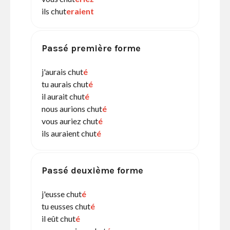
ils chut
eraient
Passé première forme
j'aurais chut
é
tu aurais chut
é
il aurait chut
é
nous aurions chut
é
vous auriez chut
é
ils auraient chut
é
Passé deuxième forme
j'eusse chut
é
tu eusses chut
é
il eût chut
é