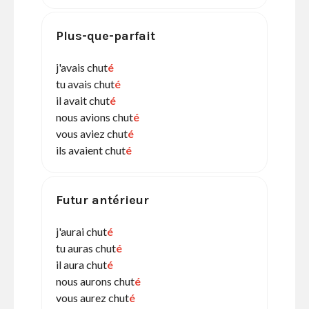
Plus-que-parfait
j'avais chut
é
tu avais chut
é
il avait chut
é
nous avions chut
é
vous aviez chut
é
ils avaient chut
é
Futur antérieur
j'aurai chut
é
tu auras chut
é
il aura chut
é
nous aurons chut
é
vous aurez chut
é