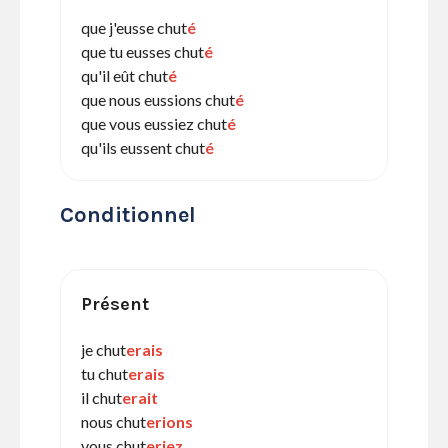
que j'eusse chut
é
que tu eusses chut
é
qu'il eût chut
é
que nous eussions chut
é
que vous eussiez chut
é
qu'ils eussent chut
é
Conditionnel
Présent
je chut
erais
tu chut
erais
il chut
erait
nous chut
erions
vous chut
eriez