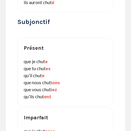
ils auront chut
é
Subjonctif
Présent
que je chut
e
que tu chut
es
qu'il chut
e
que nous chut
ions
que vous chut
iez
qu'ils chut
ent
Imparfait
que je chut
asse