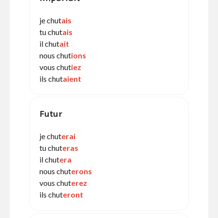
je chut
ais
tu chut
ais
il chut
ait
nous chut
ions
vous chut
iez
ils chut
aient
Futur
je chut
erai
tu chut
eras
il chut
era
nous chut
erons
vous chut
erez
ils chut
eront