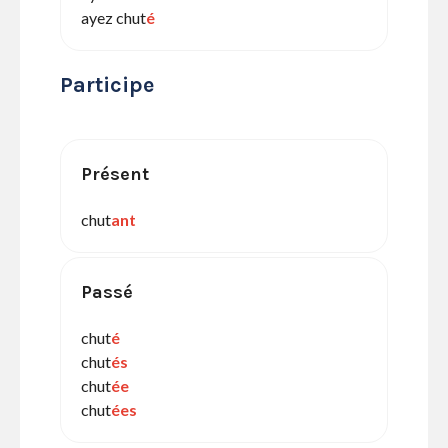
ayez chut
é
Participe
Présent
chut
ant
Passé
chut
é
chut
és
chut
ée
chut
ées