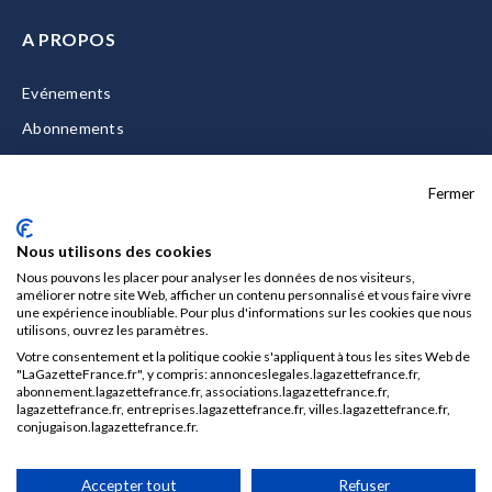
A PROPOS
Evénements
Abonnements
Equipe
Fermer
La Gazette Solutions
Nous contacter
Nous utilisons des cookies
Nous pouvons les placer pour analyser les données de nos visiteurs,
améliorer notre site Web, afficher un contenu personnalisé et vous faire vivre
une expérience inoubliable. Pour plus d'informations sur les cookies que nous
utilisons, ouvrez les paramètres.
Mentions légales
Votre consentement et la politique cookie s'appliquent à tous les sites Web de
CGU/CGV
"LaGazetteFrance.fr", y compris: annonceslegales.lagazettefrance.fr,
abonnement.lagazettefrance.fr, associations.lagazettefrance.fr,
Données personnelles
lagazettefrance.fr, entreprises.lagazettefrance.fr, villes.lagazettefrance.fr,
conjugaison.lagazettefrance.fr.
Charte sur les cookies
Gérer vos cookies
Accepter tout
Refuser