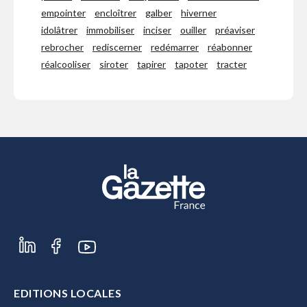
empointer
encloîtrer
galber
hiverner
idolâtrer
immobiliser
inciser
ouiller
préaviser
rebrocher
rediscerner
redémarrer
réabonner
réalcooliser
siroter
tapirer
tapoter
tracter
EDITIONS LOCALES