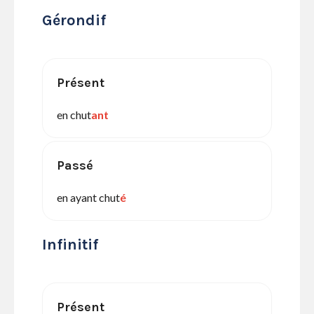
Gérondif
Présent
en chut
ant
Passé
en ayant chut
é
Infinitif
Présent