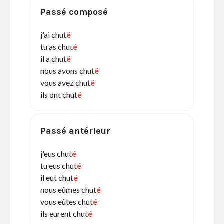
Passé composé
j'ai chut
é
tu as chut
é
il a chut
é
nous avons chut
é
vous avez chut
é
ils ont chut
é
Passé antérieur
j'eus chut
é
tu eus chut
é
il eut chut
é
nous eûmes chut
é
vous eûtes chut
é
ils eurent chut
é