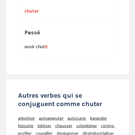
chuter
Passé
avoir chut
é
Autres verbes qui se
conjuguent comme chuter
arboriser
autoamputer
autocurer
barander
bizouter
bêtiser
chausser
colombiner
contre-
profiler
courailler
donjuaniser
désindustrialiser