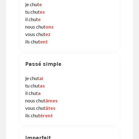
je chut
e
tu chut
es
il chut
e
nous chut
ons
vous chut
ez
ils chut
ent
Passé simple
je chut
ai
tu chut
as
il chut
a
nous chut
âmes
vous chut
âtes
ils chut
èrent
Imparfait