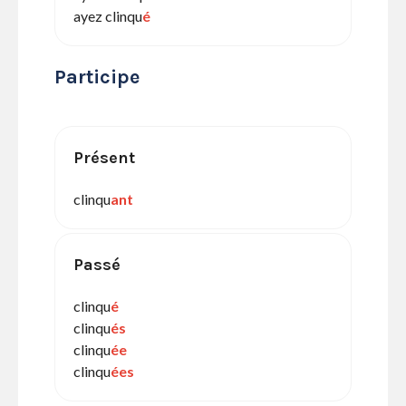
ayez clinqu
é
Participe
Présent
clinqu
ant
Passé
clinqu
é
clinqu
és
clinqu
ée
clinqu
ées