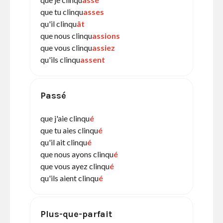
que tu clinqu
asses
qu'il clinqu
ât
que nous clinqu
assions
que vous clinqu
assiez
qu'ils clinqu
assent
Passé
que j'aie clinqu
é
que tu aies clinqu
é
qu'il ait clinqu
é
que nous ayons clinqu
é
que vous ayez clinqu
é
qu'ils aient clinqu
é
Plus-que-parfait