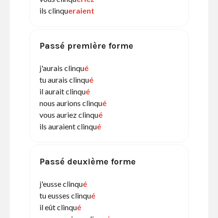
ils clinqu
eraient
Passé première forme
j'aurais clinqu
é
tu aurais clinqu
é
il aurait clinqu
é
nous aurions clinqu
é
vous auriez clinqu
é
ils auraient clinqu
é
Passé deuxième forme
j'eusse clinqu
é
tu eusses clinqu
é
il eût clinqu
é