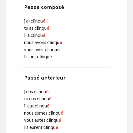
Passé composé
j'ai clinqu
é
tu as clinqu
é
il a clinqu
é
nous avons clinqu
é
vous avez clinqu
é
ils ont clinqu
é
Passé antérieur
j'eus clinqu
é
tu eus clinqu
é
il eut clinqu
é
nous eûmes clinqu
é
vous eûtes clinqu
é
ils eurent clinqu
é