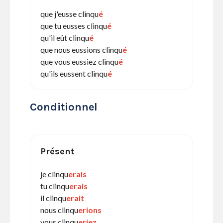
que j'eusse clinqu
é
que tu eusses clinqu
é
qu'il eût clinqu
é
que nous eussions clinqu
é
que vous eussiez clinqu
é
qu'ils eussent clinqu
é
Conditionnel
Présent
je clinqu
erais
tu clinqu
erais
il clinqu
erait
nous clinqu
erions
vous clinqu
eriez