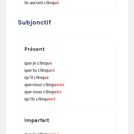
ils auront clinqu
é
Subjonctif
Présent
que je clinqu
e
que tu clinqu
es
qu'il clinqu
e
que nous clinqu
ions
que vous clinqu
iez
qu'ils clinqu
ent
Imparfait
que je clinqu
asse