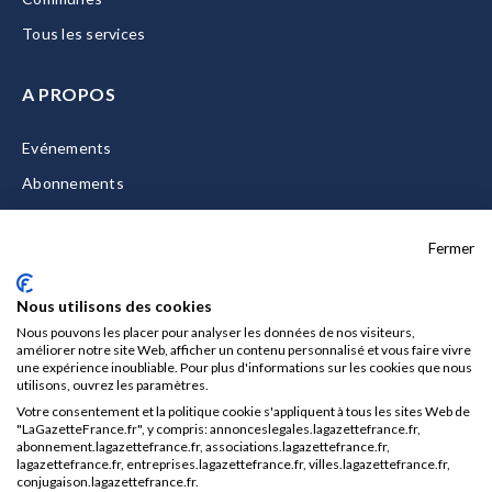
Tous les services
A PROPOS
Evénements
Abonnements
Equipe
Fermer
La Gazette Solutions
Nous contacter
Nous utilisons des cookies
Nous pouvons les placer pour analyser les données de nos visiteurs,
améliorer notre site Web, afficher un contenu personnalisé et vous faire vivre
une expérience inoubliable. Pour plus d'informations sur les cookies que nous
utilisons, ouvrez les paramètres.
Mentions légales
Votre consentement et la politique cookie s'appliquent à tous les sites Web de
CGU/CGV
"LaGazetteFrance.fr", y compris: annonceslegales.lagazettefrance.fr,
abonnement.lagazettefrance.fr, associations.lagazettefrance.fr,
Données personnelles
lagazettefrance.fr, entreprises.lagazettefrance.fr, villes.lagazettefrance.fr,
conjugaison.lagazettefrance.fr.