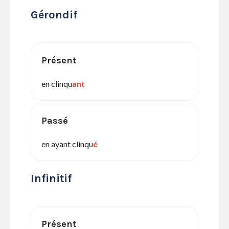
Gérondif
Présent
en clinqu
ant
Passé
en ayant clinqu
é
Infinitif
Présent