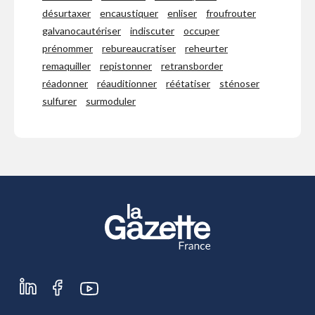
désurtaxer
encaustiquer
enliser
froufrouter
galvanocautériser
indiscuter
occuper
prénommer
rebureaucratiser
reheurter
remaquiller
repistonner
retransborder
réadonner
réauditionner
réétatiser
sténoser
sulfurer
surmoduler