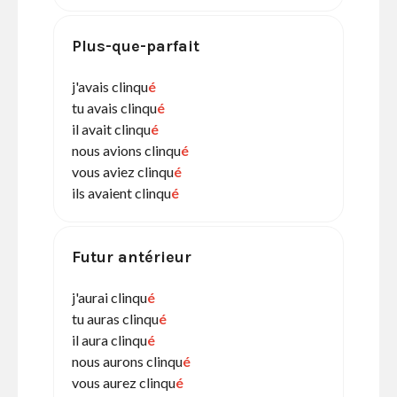
Plus-que-parfait
j'avais clinqu
é
tu avais clinqu
é
il avait clinqu
é
nous avions clinqu
é
vous aviez clinqu
é
ils avaient clinqu
é
Futur antérieur
j'aurai clinqu
é
tu auras clinqu
é
il aura clinqu
é
nous aurons clinqu
é
vous aurez clinqu
é