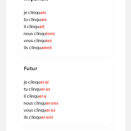
je clinqu
ais
tu clinqu
ais
il clinqu
ait
nous clinqu
ions
vous clinqu
iez
ils clinqu
aient
Futur
je clinqu
erai
tu clinqu
eras
il clinqu
era
nous clinqu
erons
vous clinqu
erez
ils clinqu
eront