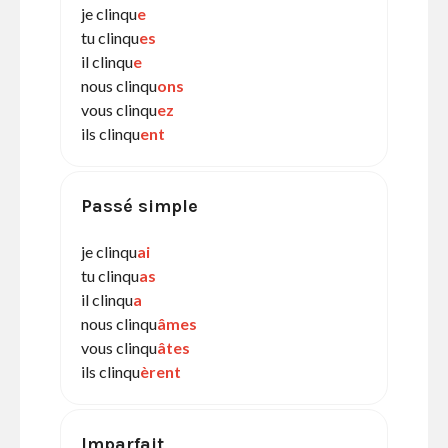
je clinqu
e
tu clinqu
es
il clinqu
e
nous clinqu
ons
vous clinqu
ez
ils clinqu
ent
Passé simple
je clinqu
ai
tu clinqu
as
il clinqu
a
nous clinqu
âmes
vous clinqu
âtes
ils clinqu
èrent
Imparfait