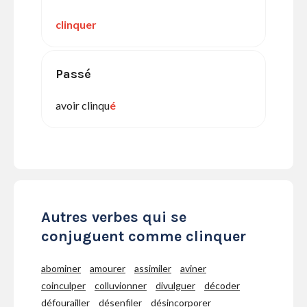
clinquer
Passé
avoir clinqu
é
Autres verbes qui se
conjuguent comme clinquer
abominer
amourer
assimiler
aviner
coinculper
colluvionner
divulguer
décoder
défourailler
désenfiler
désincorporer