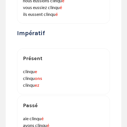
nous eussions clinqu
é
vous eussiez clinqu
é
ils eussent clinqu
é
Impératif
Présent
clinqu
e
clinqu
ons
clinqu
ez
Passé
aie clinqu
é
ayons clinqu
é