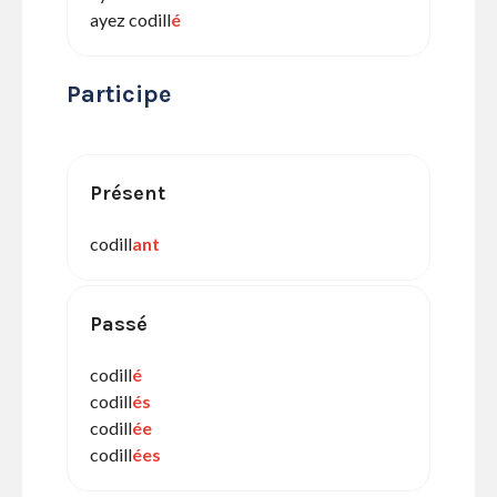
ayez codill
é
Participe
Présent
codill
ant
Passé
codill
é
codill
és
codill
ée
codill
ées