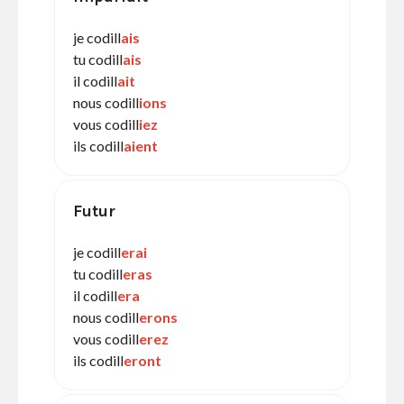
je codill
ais
tu codill
ais
il codill
ait
nous codill
ions
vous codill
iez
ils codill
aient
Futur
je codill
erai
tu codill
eras
il codill
era
nous codill
erons
vous codill
erez
ils codill
eront