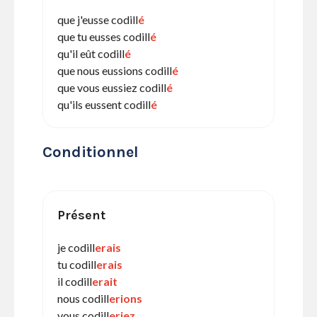
que j'eusse codill
é
que tu eusses codill
é
qu'il eût codill
é
que nous eussions codill
é
que vous eussiez codill
é
qu'ils eussent codill
é
Conditionnel
Présent
je codill
erais
tu codill
erais
il codill
erait
nous codill
erions
vous codill
eriez