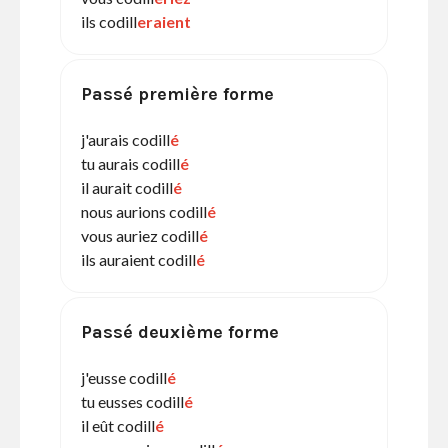
ils codill
eraient
Passé première forme
j'aurais codill
é
tu aurais codill
é
il aurait codill
é
nous aurions codill
é
vous auriez codill
é
ils auraient codill
é
Passé deuxième forme
j'eusse codill
é
tu eusses codill
é
il eût codill
é