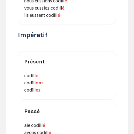
nous eussions codill
é
vous eussiez codill
é
ils eussent codill
é
Impératif
Présent
codill
e
codill
ons
codill
ez
Passé
aie codill
é
ayons codill
é