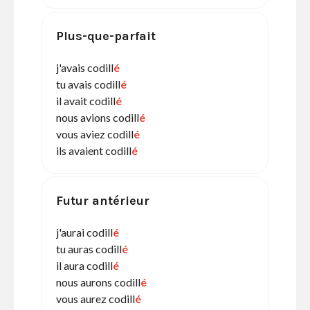
Plus-que-parfait
j'avais codill
é
tu avais codill
é
il avait codill
é
nous avions codill
é
vous aviez codill
é
ils avaient codill
é
Futur antérieur
j'aurai codill
é
tu auras codill
é
il aura codill
é
nous aurons codill
é
vous aurez codill
é