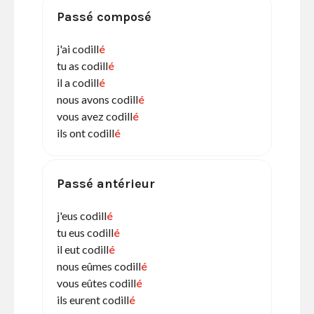
Passé composé
j'ai codill
é
tu as codill
é
il a codill
é
nous avons codill
é
vous avez codill
é
ils ont codill
é
Passé antérieur
j'eus codill
é
tu eus codill
é
il eut codill
é
nous eûmes codill
é
vous eûtes codill
é
ils eurent codill
é