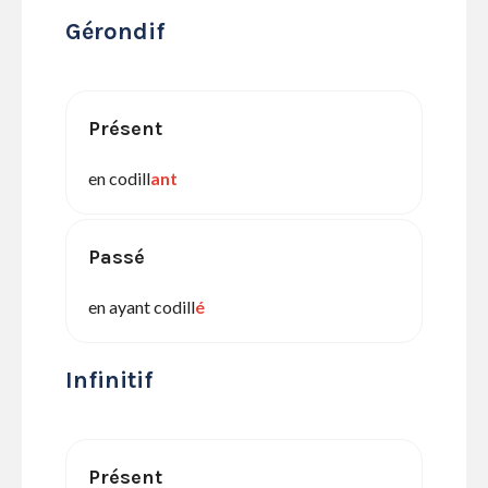
Gérondif
Présent
en codill
ant
Passé
en ayant codill
é
Infinitif
Présent