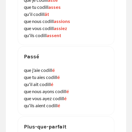
que tu codill
asses
qu'il codill
ât
que nous codill
assions
que vous codill
assiez
qu'ils codill
assent
Passé
que j'aie codill
é
que tu aies codill
é
qu'il ait codill
é
que nous ayons codill
é
que vous ayez codill
é
qu'ils aient codill
é
Plus-que-parfait