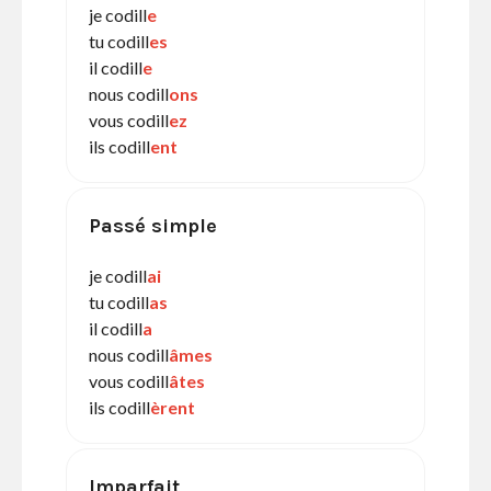
je codill
e
tu codill
es
il codill
e
nous codill
ons
vous codill
ez
ils codill
ent
Passé simple
je codill
ai
tu codill
as
il codill
a
nous codill
âmes
vous codill
âtes
ils codill
èrent
Imparfait