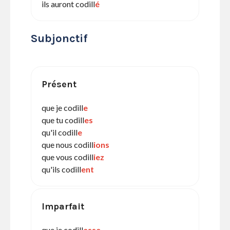
ils auront codill
é
Subjonctif
Présent
que je codill
e
que tu codill
es
qu'il codill
e
que nous codill
ions
que vous codill
iez
qu'ils codill
ent
Imparfait
que je codill
asse