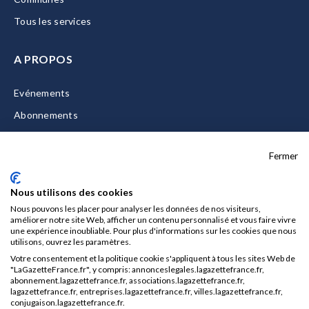
Tous les services
A PROPOS
Evénements
Abonnements
Equipe
Fermer
La Gazette Solutions
Nous contacter
Nous utilisons des cookies
Nous pouvons les placer pour analyser les données de nos visiteurs,
améliorer notre site Web, afficher un contenu personnalisé et vous faire vivre
une expérience inoubliable. Pour plus d'informations sur les cookies que nous
utilisons, ouvrez les paramètres.
Mentions légales
Votre consentement et la politique cookie s'appliquent à tous les sites Web de
CGU/CGV
"LaGazetteFrance.fr", y compris: annonceslegales.lagazettefrance.fr,
abonnement.lagazettefrance.fr, associations.lagazettefrance.fr,
Données personnelles
lagazettefrance.fr, entreprises.lagazettefrance.fr, villes.lagazettefrance.fr,
conjugaison.lagazettefrance.fr.