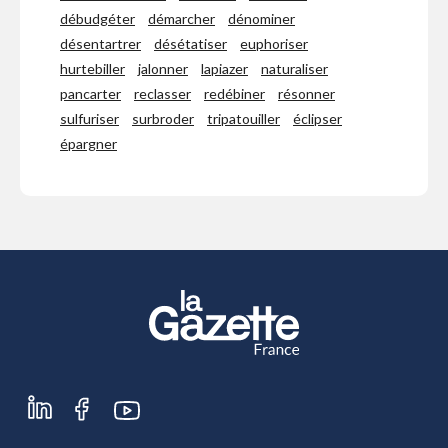
débudgéter
démarcher
dénominer
désentartrer
désétatiser
euphoriser
hurtebiller
jalonner
lapiazer
naturaliser
pancarter
reclasser
redébiner
résonner
sulfuriser
surbroder
tripatouiller
éclipser
épargner