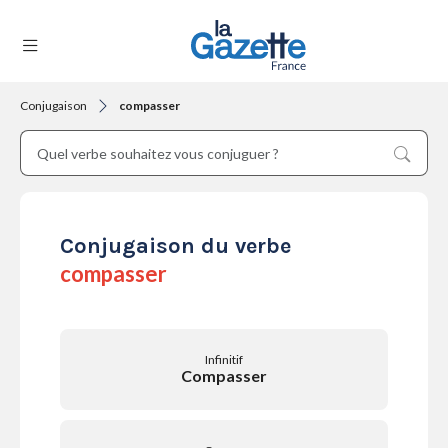
Conjugaison
compasser
THÉMATIQUES
RÉGIONS
Conjugaison du verbe
compasser
FORMATS
Infinitif
Compasser
TENDANCES