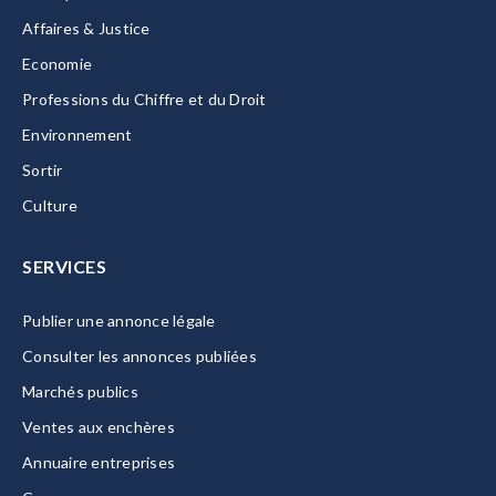
Affaires & Justice
Economie
Professions du Chiffre et du Droit
Environnement
Sortir
Culture
SERVICES
Publier une annonce légale
Consulter les annonces publiées
Marchés publics
Ventes aux enchères
Annuaire entreprises