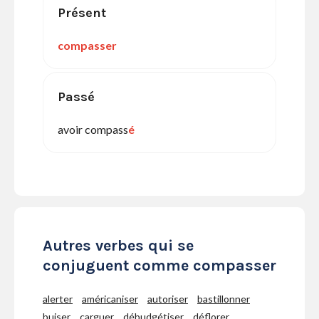
Présent
compasser
Passé
avoir compass
é
Autres verbes qui se
conjuguent comme compasser
alerter
américaniser
autoriser
bastillonner
buiser
carguer
débudgétiser
déflorer