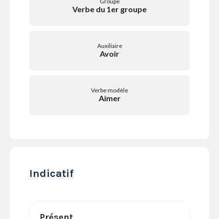
Groupe
SERVICES
Verbe du 1er groupe
LA
GAZETTE
Auxiliaire
Avoir
Se
Verbe modèle
connecter
Aimer
S'abonner
Indicatif
Présent