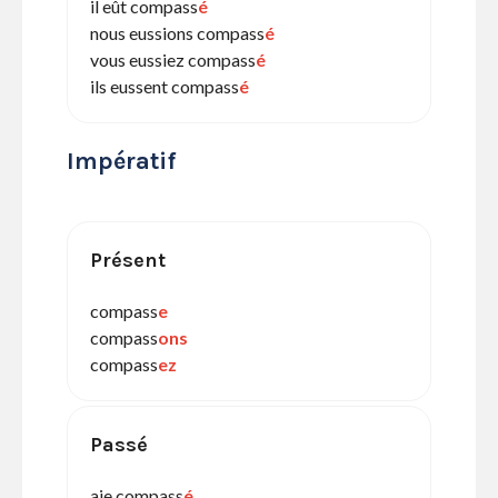
il eût compass
é
nous eussions compass
é
vous eussiez compass
é
ils eussent compass
é
Impératif
Présent
compass
e
compass
ons
compass
ez
Passé
aie compass
é