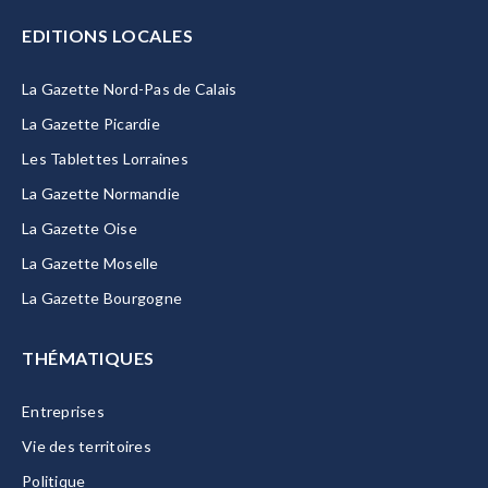
EDITIONS LOCALES
La Gazette Nord-Pas de Calais
La Gazette Picardie
Les Tablettes Lorraines
La Gazette Normandie
La Gazette Oise
La Gazette Moselle
La Gazette Bourgogne
THÉMATIQUES
Entreprises
Vie des territoires
Politique