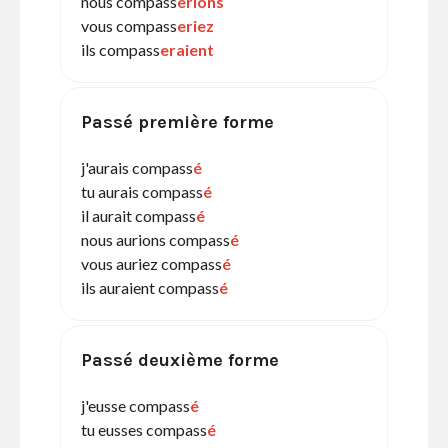
nous compass
erions
vous compass
eriez
ils compass
eraient
Passé première forme
j'aurais compass
é
tu aurais compass
é
il aurait compass
é
nous aurions compass
é
vous auriez compass
é
ils auraient compass
é
Passé deuxième forme
j'eusse compass
é
tu eusses compass
é