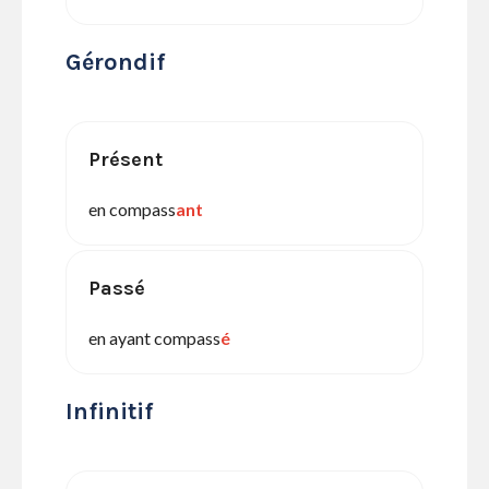
Gérondif
Présent
en compass
ant
Passé
en ayant compass
é
Infinitif