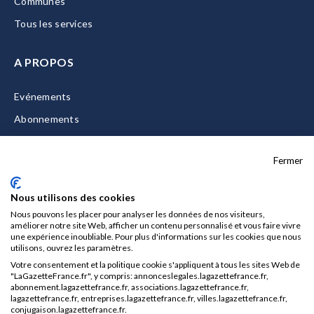
Communes
Tous les services
A PROPOS
Evénements
Abonnements
Equipe
Fermer
La Gazette Solutions
Nous contacter
Nous utilisons des cookies
Nous pouvons les placer pour analyser les données de nos visiteurs,
améliorer notre site Web, afficher un contenu personnalisé et vous faire vivre
une expérience inoubliable. Pour plus d'informations sur les cookies que nous
utilisons, ouvrez les paramètres.
Mentions légales
Votre consentement et la politique cookie s'appliquent à tous les sites Web de
CGU/CGV
"LaGazetteFrance.fr", y compris: annonceslegales.lagazettefrance.fr,
abonnement.lagazettefrance.fr, associations.lagazettefrance.fr,
Données personnelles
lagazettefrance.fr, entreprises.lagazettefrance.fr, villes.lagazettefrance.fr,
conjugaison.lagazettefrance.fr.