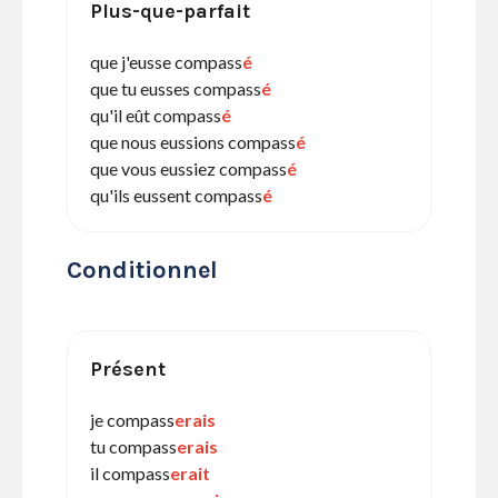
Plus-que-parfait
que j'eusse compass
é
que tu eusses compass
é
qu'il eût compass
é
que nous eussions compass
é
que vous eussiez compass
é
qu'ils eussent compass
é
Conditionnel
Présent
je compass
erais
tu compass
erais
il compass
erait