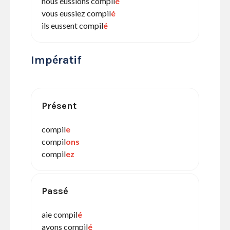
nous eussions compil
é
vous eussiez compil
é
ils eussent compil
é
Impératif
Présent
compil
e
compil
ons
compil
ez
Passé
aie compil
é
ayons compil
é