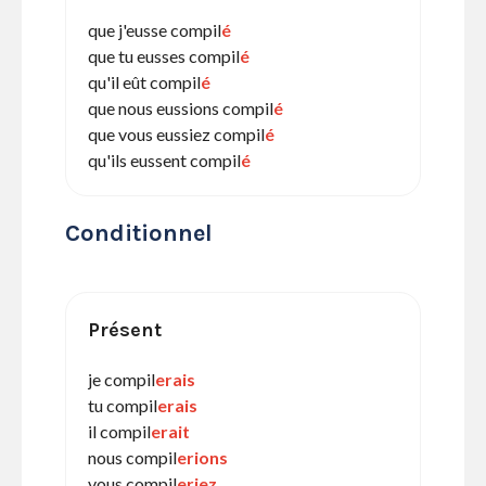
que j'eusse compil
é
que tu eusses compil
é
qu'il eût compil
é
que nous eussions compil
é
que vous eussiez compil
é
qu'ils eussent compil
é
Conditionnel
Présent
je compil
erais
tu compil
erais
il compil
erait
nous compil
erions
vous compil
eriez