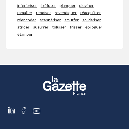
inférioriser
irréfuter
planquer
pluviner
ramailler
reboiser
revendiquer
réacquitter
réencoder
scannériser
smurfer
solidariser
strider
susurrer
toluiser
trisser
épiloguer
étamper