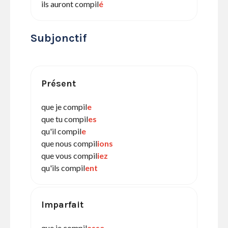
ils auront compil
é
Subjonctif
Présent
que je compil
e
que tu compil
es
qu'il compil
e
que nous compil
ions
que vous compil
iez
qu'ils compil
ent
Imparfait
que je compil
asse