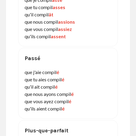
que tu compil
asses
qu'il compil
ât
que nous compil
assions
que vous compil
assiez
qu'ils compil
assent
Passé
que j'aie compil
é
que tu aies compil
é
qu'il ait compil
é
que nous ayons compil
é
que vous ayez compil
é
qu'ils aient compil
é
Plus-que-parfait