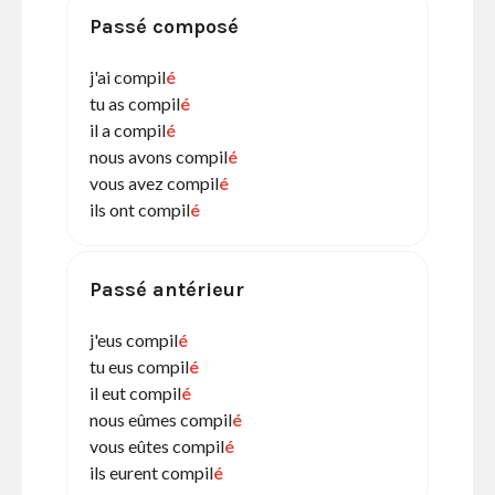
Passé composé
j'ai compil
é
tu as compil
é
il a compil
é
nous avons compil
é
vous avez compil
é
ils ont compil
é
Passé antérieur
j'eus compil
é
tu eus compil
é
il eut compil
é
nous eûmes compil
é
vous eûtes compil
é
ils eurent compil
é