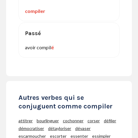
compiler
Passé
avoir compil
é
Autres verbes qui se
conjuguent comme compiler
attitrer
bourlinguer
cochonner
corser
défiler
démocratiser
détayloriser
dévaser
escarmoucher
escorter
essenter
essimpler