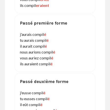
ils compil
eraient
Passé première forme
j'aurais compil
é
tu aurais compil
é
il aurait compil
é
nous aurions compil
é
vous auriez compil
é
ils auraient compil
é
Passé deuxième forme
j'eusse compil
é
tu eusses compil
é
il eût compil
é