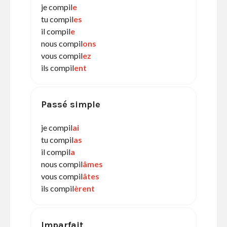
je compil
e
tu compil
es
il compil
e
nous compil
ons
vous compil
ez
ils compil
ent
Passé simple
je compil
ai
tu compil
as
il compil
a
nous compil
âmes
vous compil
âtes
ils compil
èrent
Imparfait