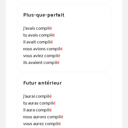
Plus-que-parfait
j'avais compil
é
tu avais compil
é
il avait compil
é
nous avions compil
é
vous aviez compil
é
ils avaient compil
é
Futur antérieur
j'aurai compil
é
tu auras compil
é
il aura compil
é
nous aurons compil
é
vous aurez compil
é