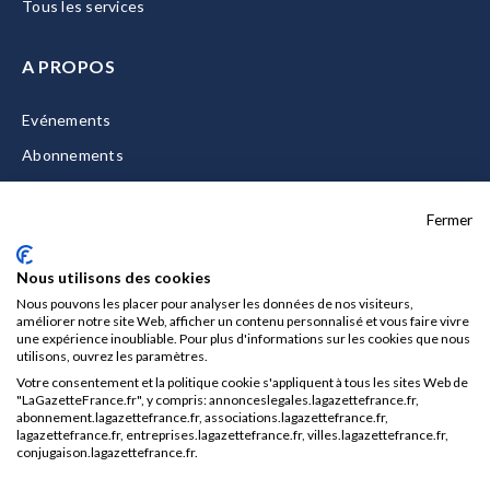
Tous les services
A PROPOS
Evénements
Abonnements
Equipe
Fermer
La Gazette Solutions
Nous contacter
Nous utilisons des cookies
Nous pouvons les placer pour analyser les données de nos visiteurs,
améliorer notre site Web, afficher un contenu personnalisé et vous faire vivre
une expérience inoubliable. Pour plus d'informations sur les cookies que nous
utilisons, ouvrez les paramètres.
Mentions légales
Votre consentement et la politique cookie s'appliquent à tous les sites Web de
CGU/CGV
"LaGazetteFrance.fr", y compris: annonceslegales.lagazettefrance.fr,
abonnement.lagazettefrance.fr, associations.lagazettefrance.fr,
Données personnelles
lagazettefrance.fr, entreprises.lagazettefrance.fr, villes.lagazettefrance.fr,
conjugaison.lagazettefrance.fr.
Charte sur les cookies