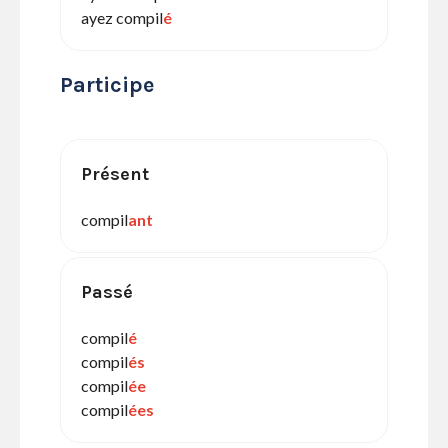
ayez compil
é
Participe
Présent
compil
ant
Passé
compil
é
compil
és
compil
ée
compil
ées