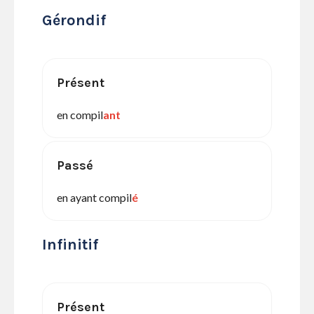
Gérondif
Présent
en compil
ant
Passé
en ayant compil
é
Infinitif
Présent