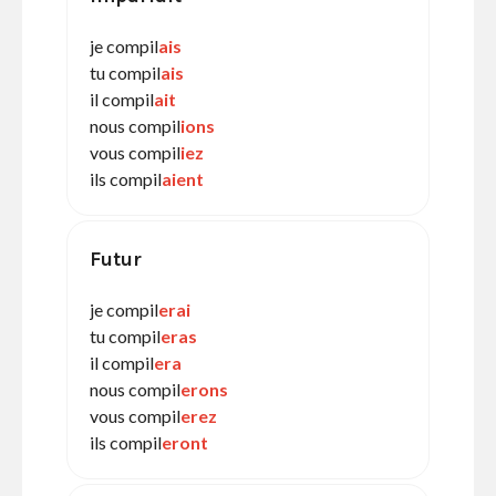
je compil
ais
tu compil
ais
il compil
ait
nous compil
ions
vous compil
iez
ils compil
aient
Futur
je compil
erai
tu compil
eras
il compil
era
nous compil
erons
vous compil
erez
ils compil
eront