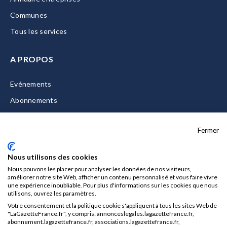
Communes
Tous les services
A PROPOS
Evénements
Abonnements
Equipe
Fermer
La Gazette Solutions
Nous contacter
Nous utilisons des cookies
Nous pouvons les placer pour analyser les données de nos visiteurs,
améliorer notre site Web, afficher un contenu personnalisé et vous faire vivre
une expérience inoubliable. Pour plus d'informations sur les cookies que nous
utilisons, ouvrez les paramètres.
Mentions légales
Votre consentement et la politique cookie s'appliquent à tous les sites Web de
CGU/CGV
"LaGazetteFrance.fr", y compris: annonceslegales.lagazettefrance.fr,
abonnement.lagazettefrance.fr, associations.lagazettefrance.fr,