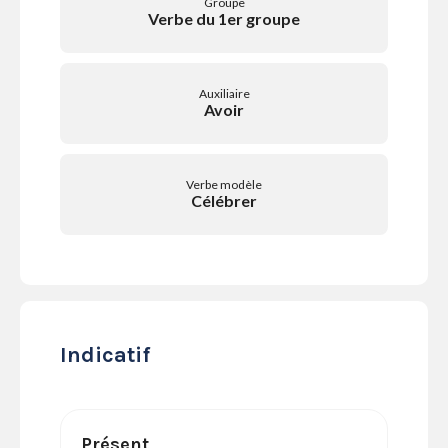
Groupe
SERVICES
Verbe du 1er groupe
LA
GAZETTE
Auxiliaire
Avoir
Se
Verbe modèle
connecter
Célébrer
S'abonner
Indicatif
Présent