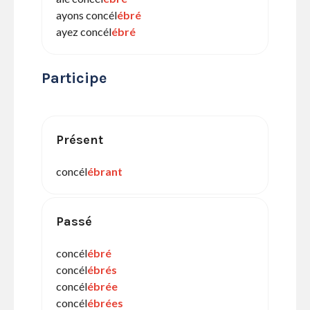
ayons concél
ébré
ayez concél
ébré
Participe
Présent
concél
ébrant
Passé
concél
ébré
concél
ébrés
concél
ébrée
concél
ébrées