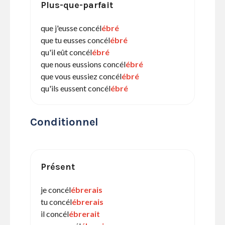
Plus-que-parfait
que j'eusse concél
ébré
que tu eusses concél
ébré
qu'il eût concél
ébré
que nous eussions concél
ébré
que vous eussiez concél
ébré
qu'ils eussent concél
ébré
Conditionnel
Présent
je concél
ébrerais
tu concél
ébrerais
il concél
ébrerait