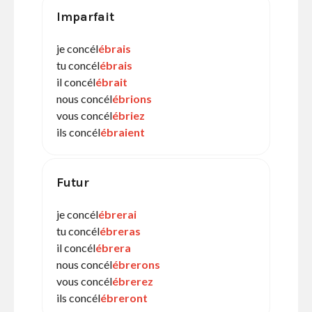
Imparfait
je concél
ébrais
tu concél
ébrais
il concél
ébrait
nous concél
ébrions
vous concél
ébriez
ils concél
ébraient
Futur
je concél
ébrerai
tu concél
ébreras
il concél
ébrera
nous concél
ébrerons
vous concél
ébrerez
ils concél
ébreront