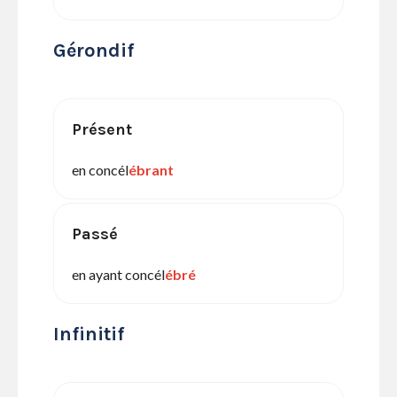
Gérondif
Présent
en concél
ébrant
Passé
en ayant concél
ébré
Infinitif