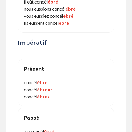
il eût concél
ébré
nous eussions concél
ébré
vous eussiez concél
ébré
ils eussent concél
ébré
Impératif
Présent
concél
èbre
concél
ébrons
concél
ébrez
Passé
aie concél
ébré