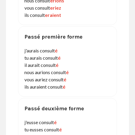
nous consult
erions
vous consult
eriez
ils consult
eraient
Passé première forme
j'aurais consult
é
tu aurais consult
é
il aurait consult
é
nous aurions consult
é
vous auriez consult
é
ils auraient consult
é
Passé deuxième forme
j'eusse consult
é
tu eusses consult
é