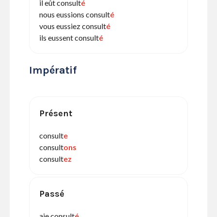
il eût consult
é
nous eussions consult
é
vous eussiez consult
é
ils eussent consult
é
Impératif
Présent
consult
e
consult
ons
consult
ez
Passé
aie consult
é