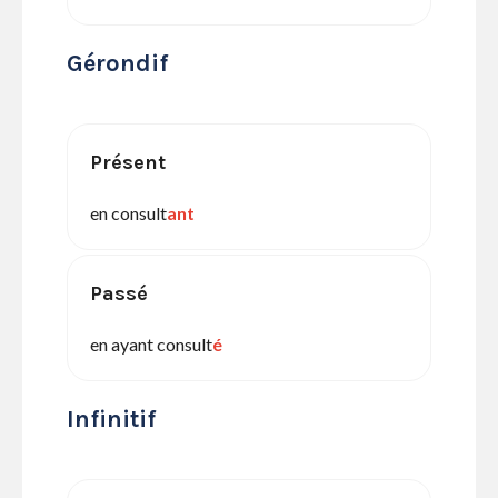
Gérondif
Présent
en consult
ant
Passé
en ayant consult
é
Infinitif