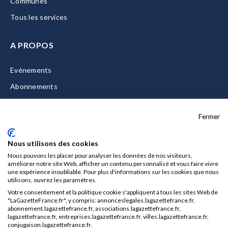
Communes
Tous les services
A PROPOS
Evénements
Abonnements
Equipe
Fermer
La Gazette Solutions
Nous contacter
Nous utilisons des cookies
Nous pouvons les placer pour analyser les données de nos visiteurs,
améliorer notre site Web, afficher un contenu personnalisé et vous faire vivre
une expérience inoubliable. Pour plus d'informations sur les cookies que nous
utilisons, ouvrez les paramètres.
Mentions légales
Votre consentement et la politique cookie s'appliquent à tous les sites Web de
CGU/CGV
"LaGazetteFrance.fr", y compris: annonceslegales.lagazettefrance.fr,
abonnement.lagazettefrance.fr, associations.lagazettefrance.fr,
Données personnelles
lagazettefrance.fr, entreprises.lagazettefrance.fr, villes.lagazettefrance.fr,
conjugaison.lagazettefrance.fr.