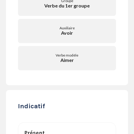
Groupe
SERVICES
Verbe du 1er groupe
LA
GAZETTE
Auxiliaire
Avoir
Se
Verbe modèle
connecter
Aimer
S'abonner
Indicatif
Présent