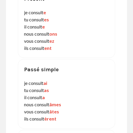
je consult
e
tu consult
es
il consult
e
nous consult
ons
vous consult
ez
ils consult
ent
Passé simple
je consult
ai
tu consult
as
il consult
a
nous consult
âmes
vous consult
âtes
ils consult
èrent