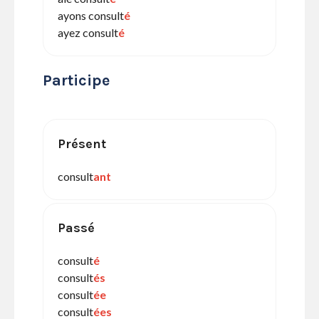
ayons consult
é
ayez consult
é
Participe
Présent
consult
ant
Passé
consult
é
consult
és
consult
ée
consult
ées