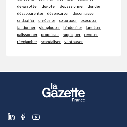
dégarrotter
dégoter
dépassionner
dérider
désapparenter
désencarter
désenliasser
endauffer
enrésiner
extorquer
exécuter
factionner
glouglouter
hindouiser
lunetter
palissonner
propoliser
rappliquer
renoter
réenjamber
scandaliser
ventouser