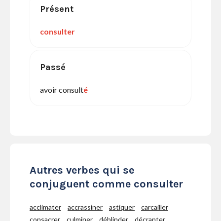
Présent
consulter
Passé
avoir consult
é
Autres verbes qui se
conjuguent comme consulter
acclimater
accrassiner
astiquer
carcailler
consacrer
culminer
déblinder
décranter