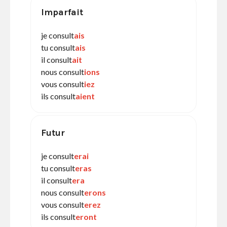
Imparfait
je consult
ais
tu consult
ais
il consult
ait
nous consult
ions
vous consult
iez
ils consult
aient
Futur
je consult
erai
tu consult
eras
il consult
era
nous consult
erons
vous consult
erez
ils consult
eront