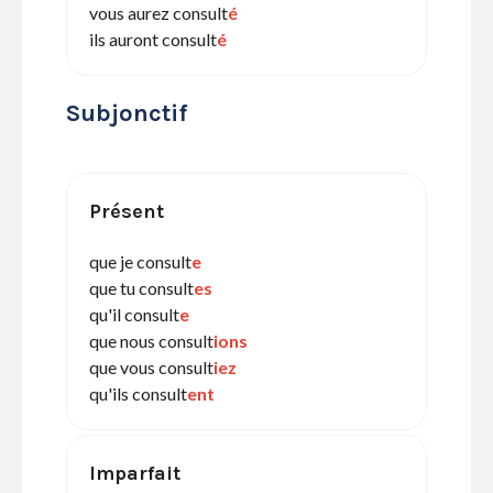
vous aurez consult
é
ils auront consult
é
Subjonctif
Présent
que je consult
e
que tu consult
es
qu'il consult
e
que nous consult
ions
que vous consult
iez
qu'ils consult
ent
Imparfait