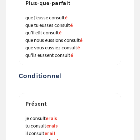
Plus-que-parfait
que j'eusse consult
é
que tu eusses consult
é
qu'il eût consult
é
que nous eussions consult
é
que vous eussiez consult
é
qu'ils eussent consult
é
Conditionnel
Présent
je consult
erais
tu consult
erais
il consult
erait