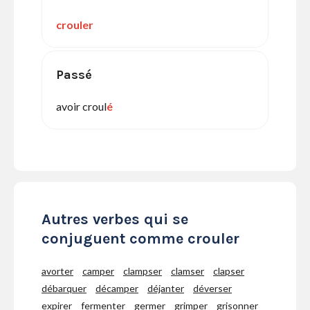
crouler
Passé
avoir croul
é
Autres verbes qui se
conjuguent comme crouler
avorter
camper
clampser
clamser
clapser
débarquer
décamper
déjanter
déverser
expirer
fermenter
germer
grimper
grisonner