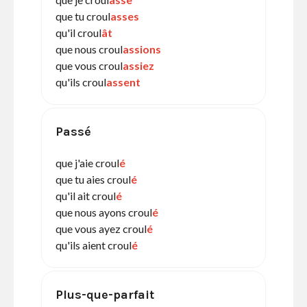
que tu croul
asses
qu'il croul
ât
que nous croul
assions
que vous croul
assiez
qu'ils croul
assent
Passé
que j'aie croul
é
que tu aies croul
é
qu'il ait croul
é
que nous ayons croul
é
que vous ayez croul
é
qu'ils aient croul
é
Plus-que-parfait