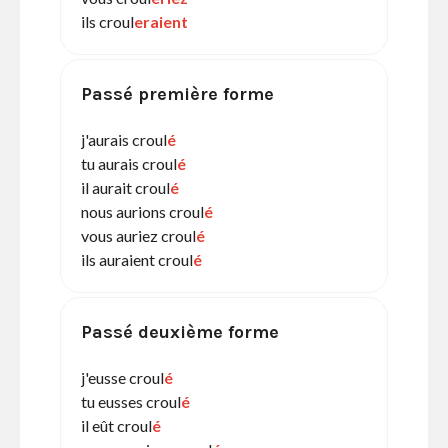
ils croul
eraient
Passé première forme
j'aurais croul
é
tu aurais croul
é
il aurait croul
é
nous aurions croul
é
vous auriez croul
é
ils auraient croul
é
Passé deuxième forme
j'eusse croul
é
tu eusses croul
é
il eût croul
é