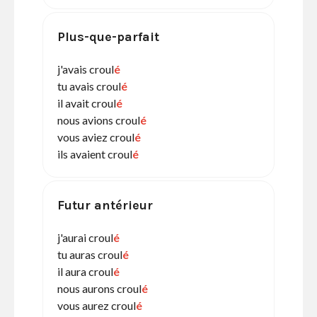
Plus-que-parfait
j'avais croul
é
tu avais croul
é
il avait croul
é
nous avions croul
é
vous aviez croul
é
ils avaient croul
é
Futur antérieur
j'aurai croul
é
tu auras croul
é
il aura croul
é
nous aurons croul
é
vous aurez croul
é