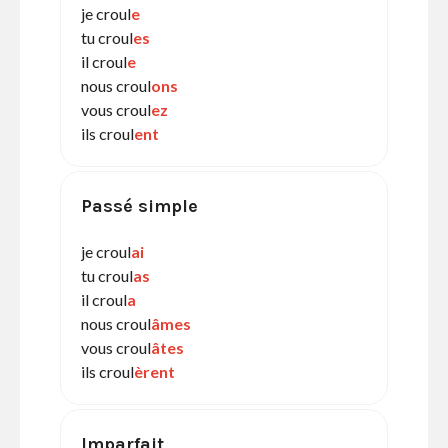
je croul
e
tu croul
es
il croul
e
nous croul
ons
vous croul
ez
ils croul
ent
Passé simple
je croul
ai
tu croul
as
il croul
a
nous croul
âmes
vous croul
âtes
ils croul
èrent
Imparfait