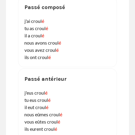
Passé composé
j'ai croul
é
tu as croul
é
il a croul
é
nous avons croul
é
vous avez croul
é
ils ont croul
é
Passé antérieur
j'eus croul
é
tu eus croul
é
il eut croul
é
nous eûmes croul
é
vous eûtes croul
é
ils eurent croul
é