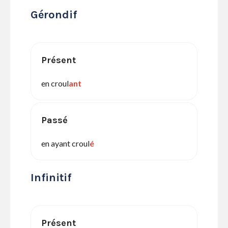
Gérondif
Présent
en croul
ant
Passé
en ayant croul
é
Infinitif
Présent