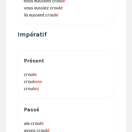
nous eussions croul
é
vous eussiez croul
é
ils eussent croul
é
Impératif
Présent
croul
e
croul
ons
croul
ez
Passé
aie croul
é
ayons croul
é