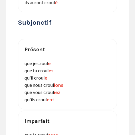
ils auront croul
é
Subjonctif
Présent
que je croul
e
que tu croul
es
qu'il croul
e
que nous croul
ions
que vous croul
iez
qu'ils croul
ent
Imparfait
que je croul
asse