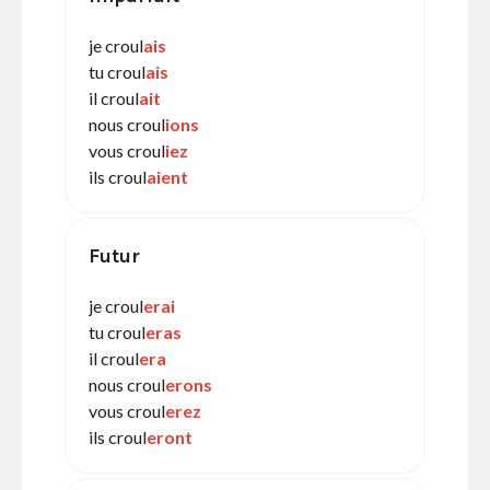
je croul
ais
tu croul
ais
il croul
ait
nous croul
ions
vous croul
iez
ils croul
aient
Futur
je croul
erai
tu croul
eras
il croul
era
nous croul
erons
vous croul
erez
ils croul
eront