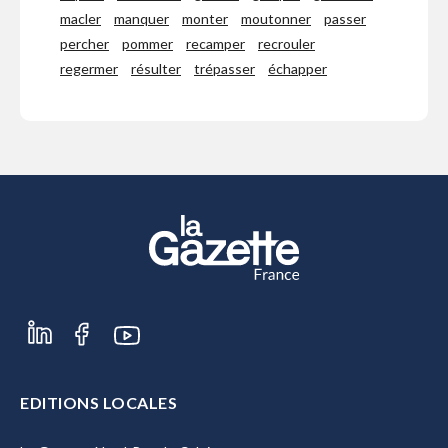
macler
manquer
monter
moutonner
passer
percher
pommer
recamper
recrouler
regermer
résulter
trépasser
échapper
EDITIONS LOCALES