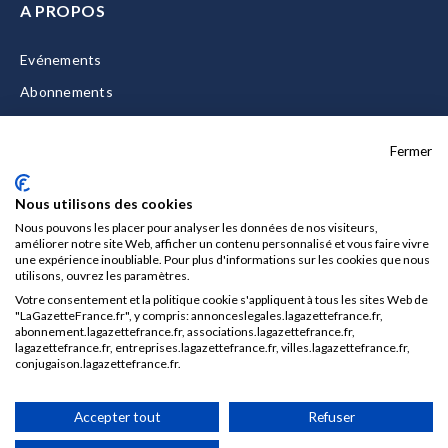
A PROPOS
Evénements
Abonnements
Equipe
Fermer
La Gazette Solutions
Nous contacter
Nous utilisons des cookies
Nous pouvons les placer pour analyser les données de nos visiteurs,
améliorer notre site Web, afficher un contenu personnalisé et vous faire vivre
une expérience inoubliable. Pour plus d'informations sur les cookies que nous
utilisons, ouvrez les paramètres.
Mentions légales
Votre consentement et la politique cookie s'appliquent à tous les sites Web de
CGU/CGV
"LaGazetteFrance.fr", y compris: annonceslegales.lagazettefrance.fr,
abonnement.lagazettefrance.fr, associations.lagazettefrance.fr,
Données personnelles
lagazettefrance.fr, entreprises.lagazettefrance.fr, villes.lagazettefrance.fr,
conjugaison.lagazettefrance.fr.
Charte sur les cookies
Gérer vos cookies
Accepter tout
Refuser
© 2026 La Gazette France