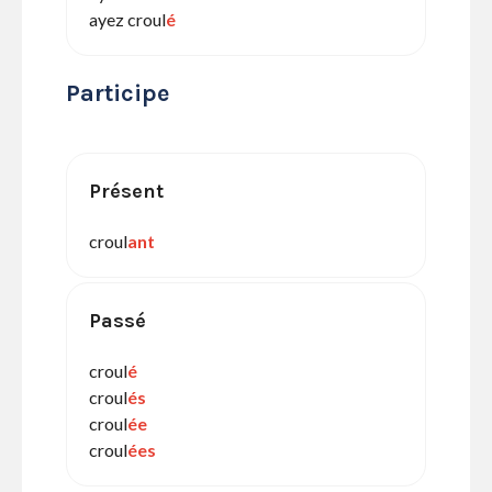
ayez croul
é
Participe
Présent
croul
ant
Passé
croul
é
croul
és
croul
ée
croul
ées