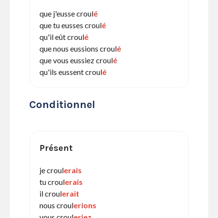
que j'eusse croul
é
que tu eusses croul
é
qu'il eût croul
é
que nous eussions croul
é
que vous eussiez croul
é
qu'ils eussent croul
é
Conditionnel
Présent
je croul
erais
tu croul
erais
il croul
erait
nous croul
erions
vous croul
eriez