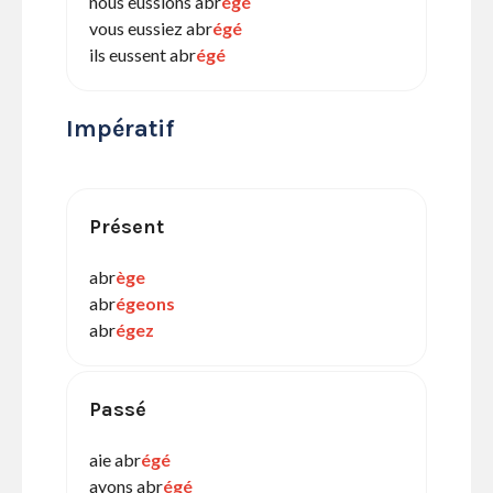
nous eussions abr
égé
vous eussiez abr
égé
ils eussent abr
égé
Impératif
Présent
abr
ège
abr
égeons
abr
égez
Passé
aie abr
égé
ayons abr
égé