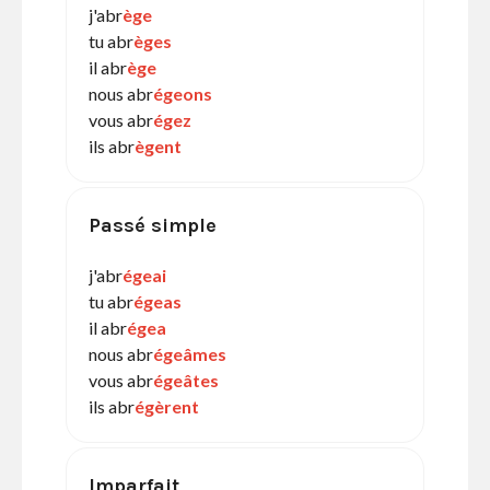
j'abr
ège
tu abr
èges
il abr
ège
nous abr
égeons
vous abr
égez
ils abr
ègent
Passé simple
j'abr
égeai
tu abr
égeas
il abr
égea
nous abr
égeâmes
vous abr
égeâtes
ils abr
égèrent
Imparfait