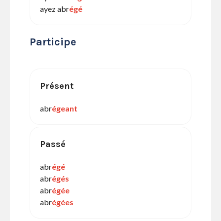
ayez abr
égé
Participe
Présent
abr
égeant
Passé
abr
égé
abr
égés
abr
égée
abr
égées