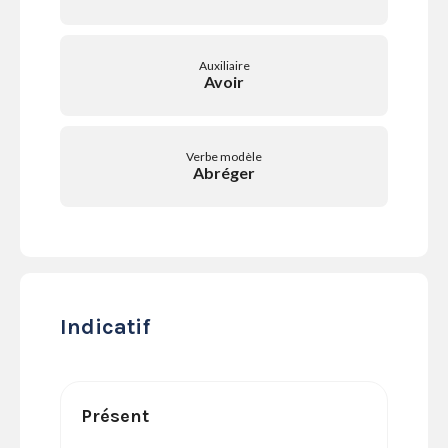
SERVICES
LA
GAZETTE
Auxiliaire
Avoir
Verbe modèle
Se
Abréger
connecter
S'abonner
Indicatif
Présent