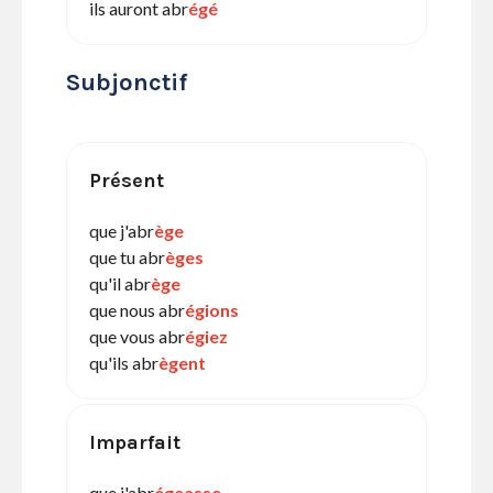
ils auront abr
égé
Subjonctif
Présent
que j'abr
ège
que tu abr
èges
qu'il abr
ège
que nous abr
égions
que vous abr
égiez
qu'ils abr
ègent
Imparfait
que j'abr
égeasse