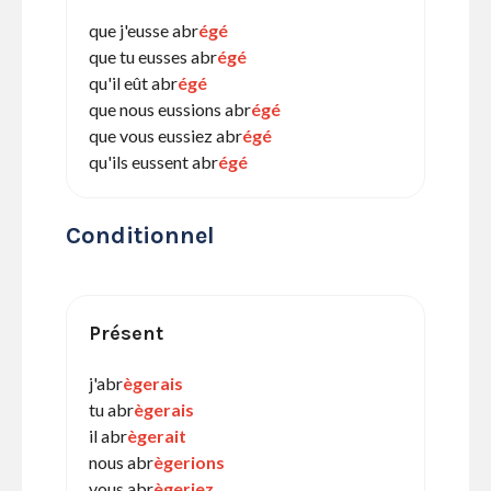
que j'eusse abr
égé
que tu eusses abr
égé
qu'il eût abr
égé
que nous eussions abr
égé
que vous eussiez abr
égé
qu'ils eussent abr
égé
Conditionnel
Présent
j'abr
ègerais
tu abr
ègerais
il abr
ègerait
nous abr
ègerions
vous abr
ègeriez