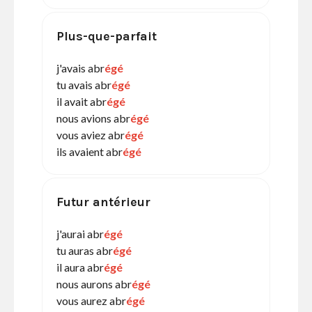
Plus-que-parfait
j'avais abr
égé
tu avais abr
égé
il avait abr
égé
nous avions abr
égé
vous aviez abr
égé
ils avaient abr
égé
Futur antérieur
j'aurai abr
égé
tu auras abr
égé
il aura abr
égé
nous aurons abr
égé
vous aurez abr
égé