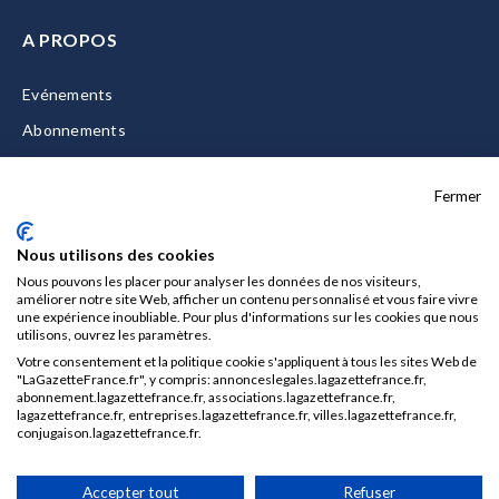
A PROPOS
Evénements
Abonnements
Equipe
Fermer
La Gazette Solutions
Nous contacter
Nous utilisons des cookies
Nous pouvons les placer pour analyser les données de nos visiteurs,
améliorer notre site Web, afficher un contenu personnalisé et vous faire vivre
une expérience inoubliable. Pour plus d'informations sur les cookies que nous
utilisons, ouvrez les paramètres.
Mentions légales
Votre consentement et la politique cookie s'appliquent à tous les sites Web de
CGU/CGV
"LaGazetteFrance.fr", y compris: annonceslegales.lagazettefrance.fr,
abonnement.lagazettefrance.fr, associations.lagazettefrance.fr,
Données personnelles
lagazettefrance.fr, entreprises.lagazettefrance.fr, villes.lagazettefrance.fr,
conjugaison.lagazettefrance.fr.
Charte sur les cookies
Gérer vos cookies
Accepter tout
Refuser