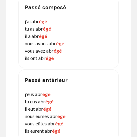
Passé composé
j'ai abr
égé
tu as abr
égé
il a abr
égé
nous avons abr
égé
vous avez abr
égé
ils ont abr
égé
Passé antérieur
j'eus abr
égé
tu eus abr
égé
il eut abr
égé
nous eûmes abr
égé
vous eûtes abr
égé
ils eurent abr
égé