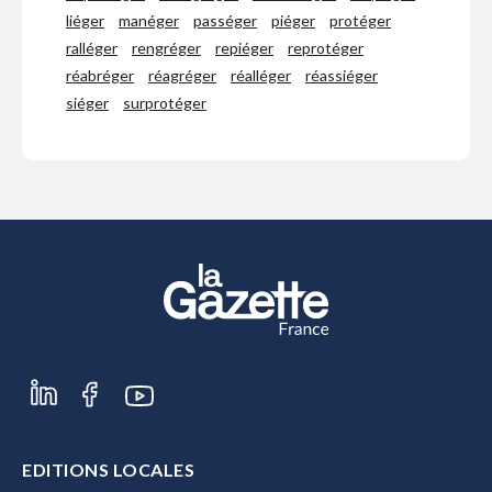
liéger
manéger
passéger
piéger
protéger
ralléger
rengréger
repiéger
reprotéger
réabréger
réagréger
réalléger
réassiéger
siéger
surprotéger
EDITIONS LOCALES