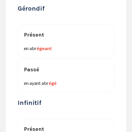
Gérondif
Présent
en abr
égeant
Passé
en ayant abr
égé
Infinitif
Présent