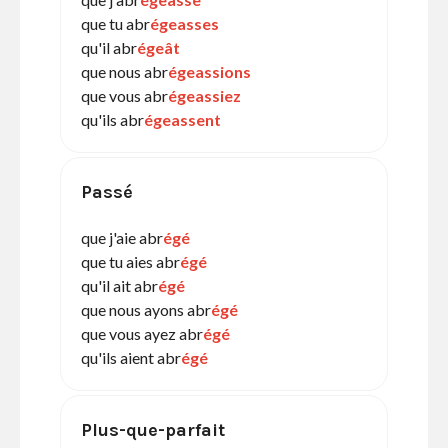
que tu abr
égeasses
qu'il abr
égeât
que nous abr
égeassions
que vous abr
égeassiez
qu'ils abr
égeassent
Passé
que j'aie abr
égé
que tu aies abr
égé
qu'il ait abr
égé
que nous ayons abr
égé
que vous ayez abr
égé
qu'ils aient abr
égé
Plus-que-parfait