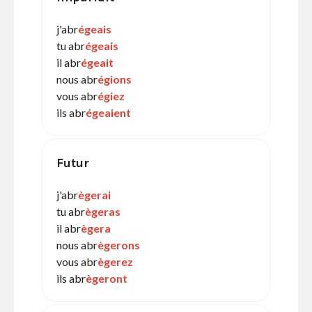
j'abr
égeais
tu abr
égeais
il abr
égeait
nous abr
égions
vous abr
égiez
ils abr
égeaient
Futur
j'abr
ègerai
tu abr
ègeras
il abr
ègera
nous abr
ègerons
vous abr
ègerez
ils abr
ègeront