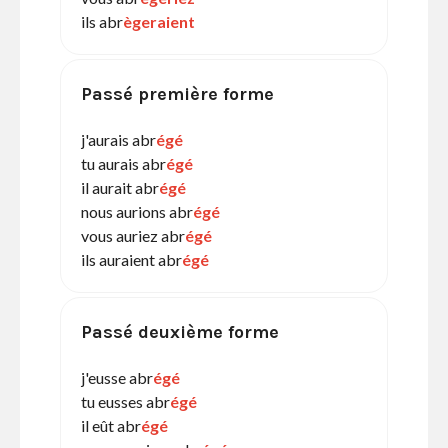
ils abr
ègeraient
Passé première forme
j'aurais abr
égé
tu aurais abr
égé
il aurait abr
égé
nous aurions abr
égé
vous auriez abr
égé
ils auraient abr
égé
Passé deuxième forme
j'eusse abr
égé
tu eusses abr
égé
il eût abr
égé