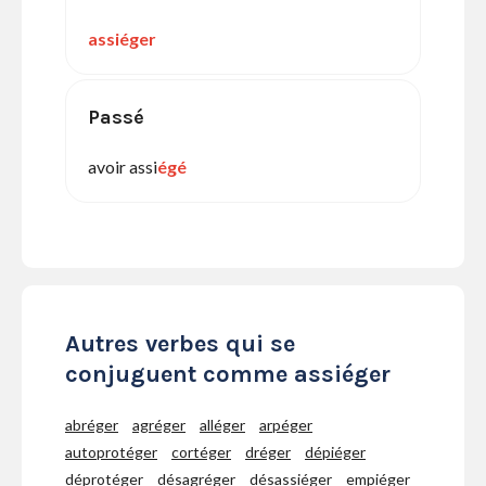
assiéger
Passé
avoir assi
égé
Autres verbes qui se
conjuguent comme assiéger
abréger
agréger
alléger
arpéger
autoprotéger
cortéger
dréger
dépiéger
déprotéger
désagréger
désassiéger
empiéger