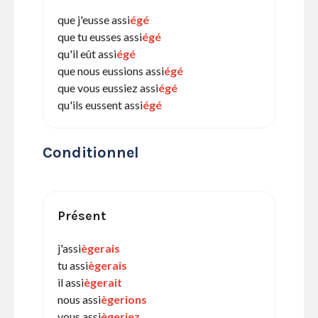
que j'eusse assi
égé
que tu eusses assi
égé
qu'il eût assi
égé
que nous eussions assi
égé
que vous eussiez assi
égé
qu'ils eussent assi
égé
Conditionnel
Présent
j'assi
ègerais
tu assi
ègerais
il assi
ègerait
nous assi
ègerions
vous assi
ègeriez