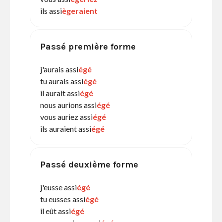
ils assi
ègeraient
Passé première forme
j'aurais assi
égé
tu aurais assi
égé
il aurait assi
égé
nous aurions assi
égé
vous auriez assi
égé
ils auraient assi
égé
Passé deuxième forme
j'eusse assi
égé
tu eusses assi
égé
il eût assi
égé