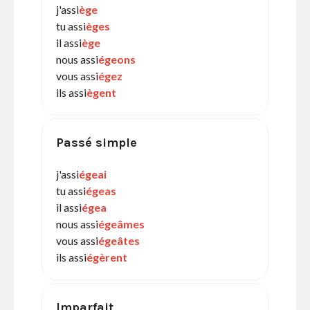
j'assi
ège
tu assi
èges
il assi
ège
nous assi
égeons
vous assi
égez
ils assi
ègent
Passé simple
j'assi
égeai
tu assi
égeas
il assi
égea
nous assi
égeâmes
vous assi
égeâtes
ils assi
égèrent
Imparfait