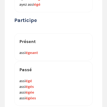
ayez assi
égé
Participe
Présent
assi
égeant
Passé
assi
égé
assi
égés
assi
égée
assi
égées