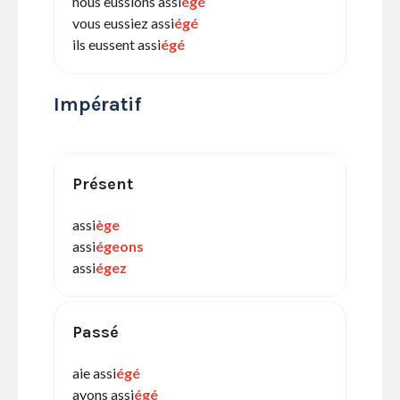
nous eussions assi
égé
vous eussiez assi
égé
ils eussent assi
égé
Impératif
Présent
assi
ège
assi
égeons
assi
égez
Passé
aie assi
égé
ayons assi
égé