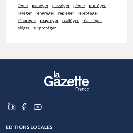
liéger
manéger
passéger
piéger
protéger
ralléger
rengréger
repiéger
reprotéger
réabréger
réagréger
réalléger
réassiéger
siéger
surprotéger
EDITIONS LOCALES