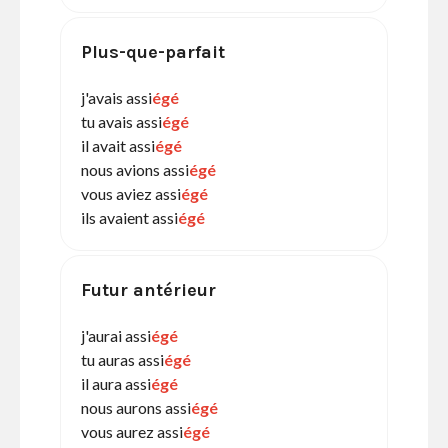
Plus-que-parfait
j'avais assi
égé
tu avais assi
égé
il avait assi
égé
nous avions assi
égé
vous aviez assi
égé
ils avaient assi
égé
Futur antérieur
j'aurai assi
égé
tu auras assi
égé
il aura assi
égé
nous aurons assi
égé
vous aurez assi
égé