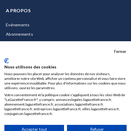
A PROPOS
Evénements
Abonnements
Equipe
Fermer
La Gazette Solutions
Nous contacter
Nous utilisons des cookies
Nous pouvons les placer pour analyser les données de nos visiteurs,
améliorer notre site Web, afficher un contenu personnalisé et vous faire vivre
une expérience inoubliable. Pour plus d'informations sur les cookies que nous
utilisons, ouvrez les paramètres.
Mentions légales
Votre consentement et la politique cookie s'appliquent à tous les sites Web de
CGU/CGV
"LaGazetteFrance.fr", y compris: annonceslegales.lagazettefrance.fr,
abonnement.lagazettefrance.fr, associations.lagazettefrance.fr,
Données personnelles
lagazettefrance.fr, entreprises.lagazettefrance.fr, villes.lagazettefrance.fr,
conjugaison.lagazettefrance.fr.
Charte sur les cookies
Gérer vos cookies
Accepter tout
Refuser