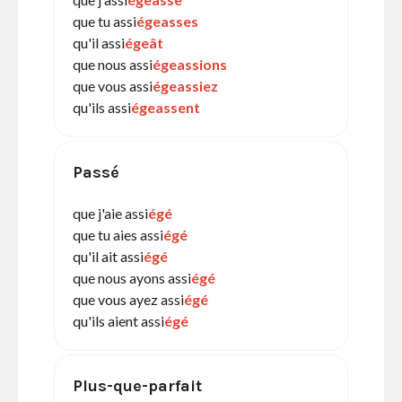
que tu assi
égeasses
qu'il assi
égeât
que nous assi
égeassions
que vous assi
égeassiez
qu'ils assi
égeassent
Passé
que j'aie assi
égé
que tu aies assi
égé
qu'il ait assi
égé
que nous ayons assi
égé
que vous ayez assi
égé
qu'ils aient assi
égé
Plus-que-parfait