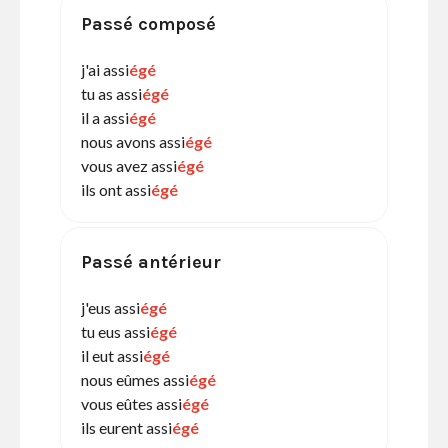
Passé composé
j'ai assi
égé
tu as assi
égé
il a assi
égé
nous avons assi
égé
vous avez assi
égé
ils ont assi
égé
Passé antérieur
j'eus assi
égé
tu eus assi
égé
il eut assi
égé
nous eûmes assi
égé
vous eûtes assi
égé
ils eurent assi
égé