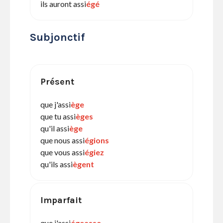
ils auront assi
égé
Subjonctif
Présent
que j'assi
ège
que tu assi
èges
qu'il assi
ège
que nous assi
égions
que vous assi
égiez
qu'ils assi
ègent
Imparfait
que j'assi
égeasse