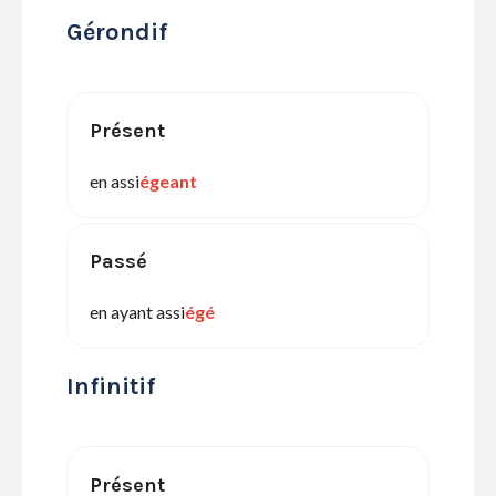
Gérondif
Présent
en assi
égeant
Passé
en ayant assi
égé
Infinitif
Présent