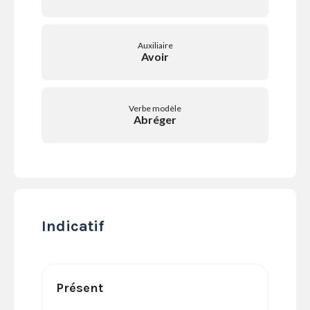
SERVICES
LA
GAZETTE
Auxiliaire
Avoir
Verbe modèle
Se
Abréger
connecter
S'abonner
Indicatif
Présent