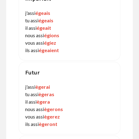
j'assi
égeais
tu assi
égeais
il assi
égeait
nous assi
égions
vous assi
égiez
ils assi
égeaient
Futur
j'assi
ègerai
tu assi
ègeras
il assi
ègera
nous assi
ègerons
vous assi
ègerez
ils assi
ègeront