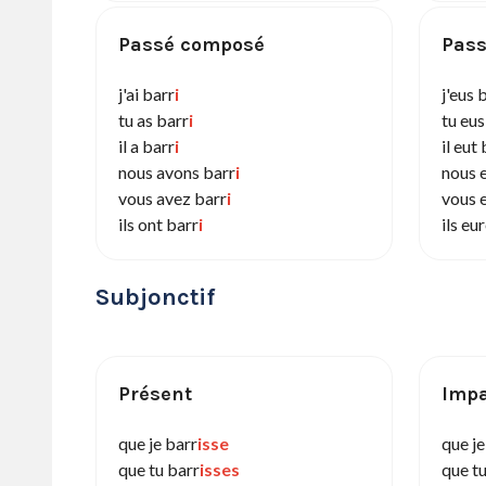
Passé composé
Pass
j'ai barr
i
j'eus 
tu as barr
i
tu eus
il a barr
i
il eut
nous avons barr
i
nous 
vous avez barr
i
vous 
ils ont barr
i
ils eu
Subjonctif
Présent
Impa
que je barr
isse
que je
que tu barr
isses
que tu