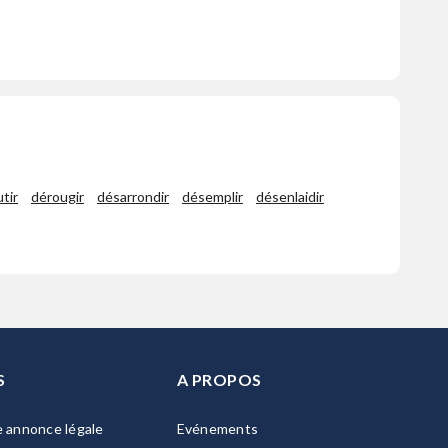
tir
dérougir
désarrondir
désemplir
désenlaidir
S
A PROPOS
e annonce légale
Evénements