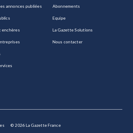
les annonces publiées
Abonnements
blics
Equipe
x enchères
La Gazette Solutions
ntreprises
Nous contacter
s
ervices
ies
© 2026 La Gazette France