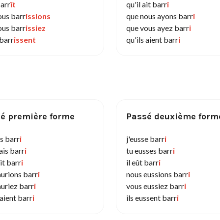
barr
ît
qu'il ait barr
i
ous barr
issions
que nous ayons barr
i
ous barr
issiez
que vous ayez barr
i
 barr
issent
qu'ils aient barr
i
é première forme
Passé deuxième form
is barr
i
j'eusse barr
i
ais barr
i
tu eusses barr
i
ait barr
i
il eût barr
i
aurions barr
i
nous eussions barr
i
auriez barr
i
vous eussiez barr
i
raient barr
i
ils eussent barr
i