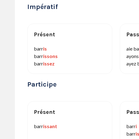
Impératif
Présent
Pas
barr
is
aie ba
barr
issons
ayons
barr
issez
ayez 
Participe
Présent
Pas
barr
issant
barr
i
barr
i