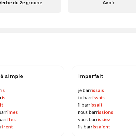
Verbe du 2e groupe
Avoir
é simple
Imparfait
r
is
je barr
issais
r
is
tu barr
issais
it
il barr
issait
barr
îmes
nous barr
issions
barr
îtes
vous barr
issiez
rr
irent
ils barr
issaient