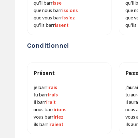
qu'il barr
isse
qu'il 
que nous barr
issions
que n
que vous barr
issiez
que v
qu'ils barr
issent
qu'ils
Conditionnel
Présent
Pass
je barr
irais
j'aura
tu barr
irais
tu aur
il barr
irait
il aur
nous barr
irions
nous 
vous barr
iriez
vous 
ils barr
iraient
ils au