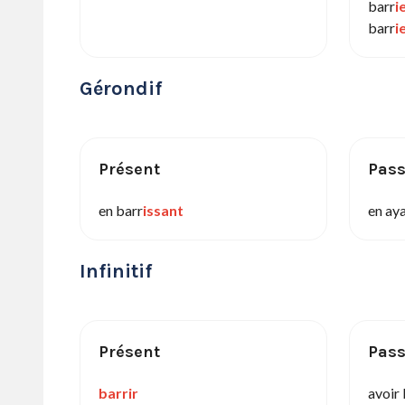
barr
i
barr
i
Gérondif
Présent
Pas
en barr
issant
en ay
Infinitif
Présent
Pas
barrir
avoir 