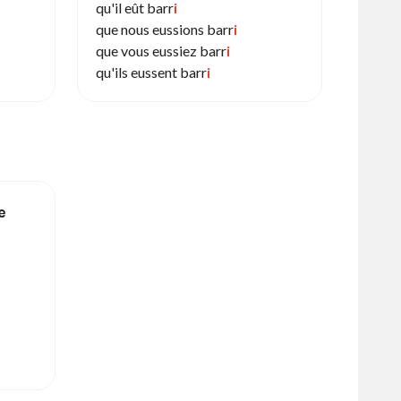
qu'il eût barr
i
que nous eussions barr
i
que vous eussiez barr
i
qu'ils eussent barr
i
e