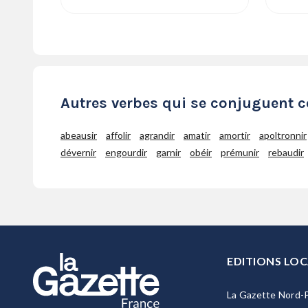
Autres verbes qui se conjuguent 
abeausir
affolir
agrandir
amatir
amortir
apoltronnir
dévernir
engourdir
garnir
obéir
prémunir
rebaudir
EDITIONS LOC
La Gazette Nord-P