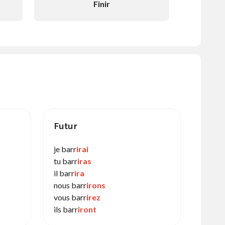
Finir
Futur
je barr
irai
tu barr
iras
il barr
ira
nous barr
irons
vous barr
irez
ils barr
iront