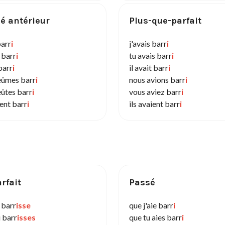
é antérieur
Plus-que-parfait
barr
i
j'avais barr
i
 barr
i
tu avais barr
i
 barr
i
il avait barr
i
eûmes barr
i
nous avions barr
i
eûtes barr
i
vous aviez barr
i
rent barr
i
ils avaient barr
i
rfait
Passé
 barr
isse
que j'aie barr
i
 barr
isses
que tu aies barr
i