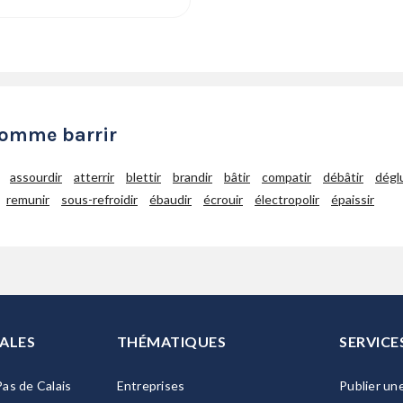
comme barrir
assourdir
atterrir
blettir
brandir
bâtir
compatir
débâtir
déglu
remunir
sous-refroidir
ébaudir
écrouir
électropolir
épaissir
ALES
THÉMATIQUES
SERVICE
as de Calais
Entreprises
Publier un