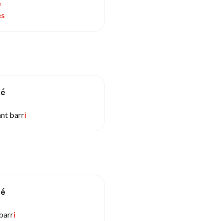
e
es
sé
ant barr
i
sé
barr
i