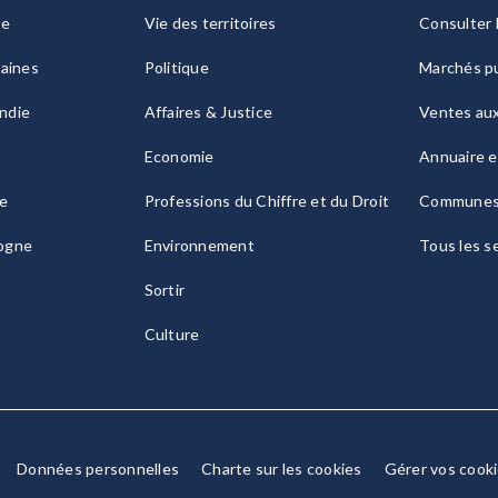
ie
Vie des territoires
Consulter 
raines
Politique
Marchés pu
ndie
Affaires & Justice
Ventes au
Economie
Annuaire e
le
Professions du Chiffre et du Droit
Commune
ogne
Environnement
Tous les s
Sortir
Culture
Données personnelles
Charte sur les cookies
Gérer vos cook