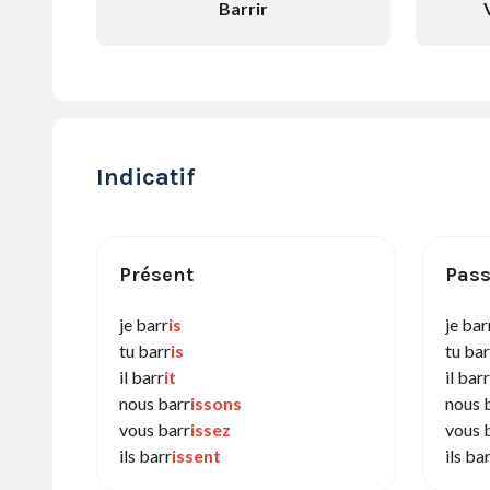
Barrir
Indicatif
Présent
Pass
je barr
is
je bar
tu barr
is
tu bar
il barr
it
il barr
nous barr
issons
nous 
vous barr
issez
vous 
ils barr
issent
ils ba