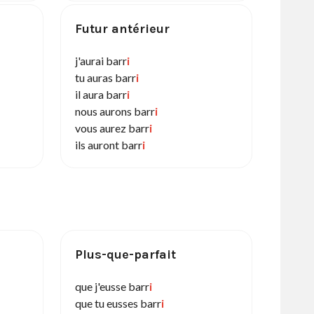
Futur antérieur
j'aurai barr
i
tu auras barr
i
il aura barr
i
nous aurons barr
i
vous aurez barr
i
ils auront barr
i
Plus-que-parfait
que j'eusse barr
i
que tu eusses barr
i