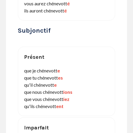
vous aurez chénevott
é
ils auront chénevott
é
Subjonctif
Présent
que je chénevott
e
que tu chénevott
es
qu'il chénevott
e
que nous chénevott
ions
que vous chénevott
iez
qu'ils chénevott
ent
Imparfait