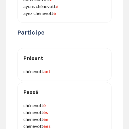
ayons chénevott
é
ayez chénevott
é
Participe
Présent
chénevott
ant
Passé
chénevott
é
chénevott
és
chénevott
ée
chénevott
ées