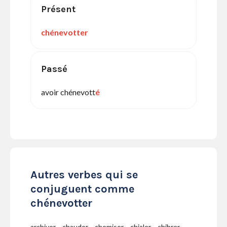
Présent
chénevotter
Passé
avoir chénevott
é
Autres verbes qui se
conjuguent comme
chénevotter
archiver
chauder
chemiser
chialer
chibrer