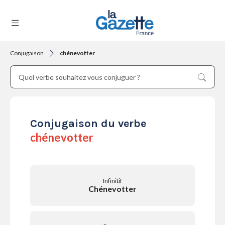
Conjugaison
chénevotter
THÉMATIQUES
RÉGIONS
Conjugaison du verbe
chénevotter
FORMATS
Infinitif
Chénevotter
TENDANCES