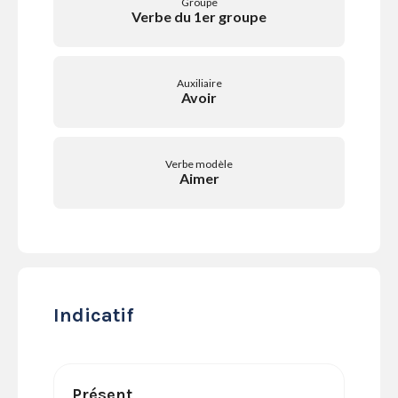
Groupe
SERVICES
Verbe du 1er groupe
LA
GAZETTE
Auxiliaire
Avoir
Se
Verbe modèle
connecter
Aimer
S'abonner
Indicatif
Présent