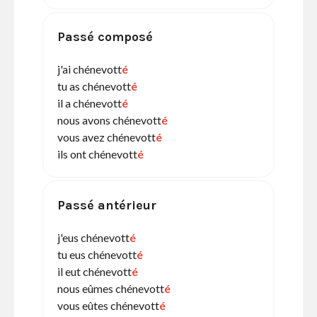
Passé composé
j'ai chénevott
é
tu as chénevott
é
il a chénevott
é
nous avons chénevott
é
vous avez chénevott
é
ils ont chénevott
é
Passé antérieur
j'eus chénevott
é
tu eus chénevott
é
il eut chénevott
é
nous eûmes chénevott
é
vous eûtes chénevott
é