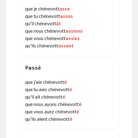
que je chénevott
asse
que tu chénevott
asses
qu'il chénevott
ât
que nous chénevott
assions
que vous chénevott
assiez
qu'ils chénevott
assent
Passé
que j'aie chénevott
é
que tu aies chénevott
é
qu'il ait chénevott
é
que nous ayons chénevott
é
que vous ayez chénevott
é
qu'ils aient chénevott
é