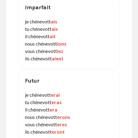
Imparfait
je chénevott
ais
tu chénevott
ais
il chénevott
ait
nous chénevott
ions
vous chénevott
iez
ils chénevott
aient
Futur
je chénevott
erai
tu chénevott
eras
il chénevott
era
nous chénevott
erons
vous chénevott
erez
ils chénevott
eront