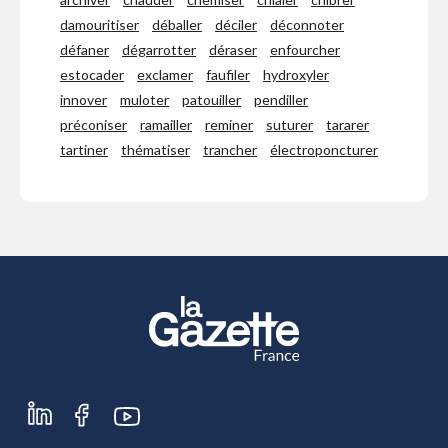
damouritiser
déballer
déciler
déconnoter
défaner
dégarrotter
déraser
enfourcher
estocader
exclamer
faufiler
hydroxyler
innover
muloter
patouiller
pendiller
préconiser
ramailler
reminer
suturer
tararer
tartiner
thématiser
trancher
électroponcturer