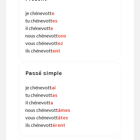
je chénevott
e
tu chénevott
es
il chénevott
e
nous chénevott
ons
vous chénevott
ez
ils chénevott
ent
Passé simple
je chénevott
ai
tu chénevott
as
il chénevott
a
nous chénevott
âmes
vous chénevott
âtes
ils chénevott
èrent