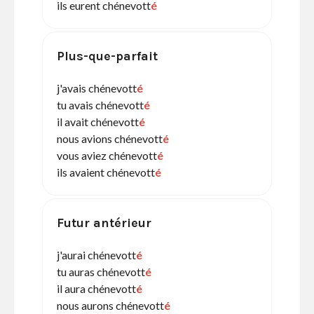
ils eurent chénevott
é
Plus-que-parfait
j'avais chénevott
é
tu avais chénevott
é
il avait chénevott
é
nous avions chénevott
é
vous aviez chénevott
é
ils avaient chénevott
é
Futur antérieur
j'aurai chénevott
é
tu auras chénevott
é
il aura chénevott
é
nous aurons chénevott
é