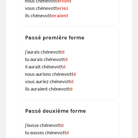
nous chénevott
erions
vous chénevott
eriez
ils chénevott
eraient
Passé première forme
j'aurais chénevott
é
tu aurais chénevott
é
il aurait chénevott
é
nous aurions chénevott
é
vous auriez chénevott
é
ils auraient chénevott
é
Passé deuxième forme
j'eusse chénevott
é
tu eusses chénevott
é