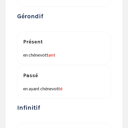
Gérondif
Présent
en chénevott
ant
Passé
en ayant chénevott
é
Infinitif