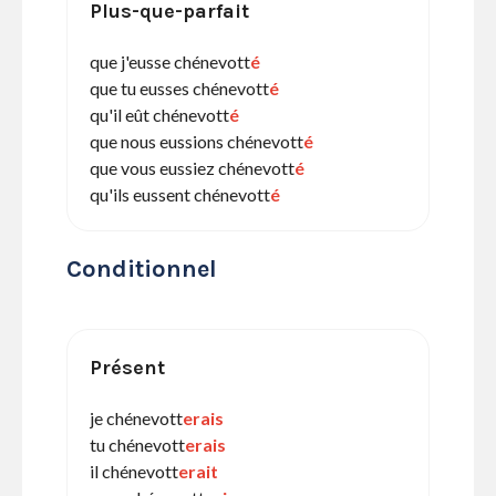
Plus-que-parfait
que j'eusse chénevott
é
que tu eusses chénevott
é
qu'il eût chénevott
é
que nous eussions chénevott
é
que vous eussiez chénevott
é
qu'ils eussent chénevott
é
Conditionnel
Présent
je chénevott
erais
tu chénevott
erais
il chénevott
erait