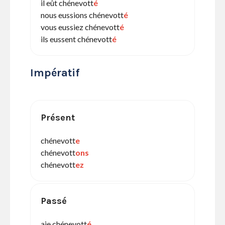
il eût chénevott
é
nous eussions chénevott
é
vous eussiez chénevott
é
ils eussent chénevott
é
Impératif
Présent
chénevott
e
chénevott
ons
chénevott
ez
Passé
aie chénevott
é