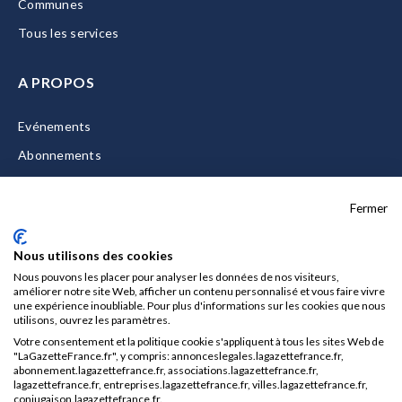
Communes
Tous les services
A PROPOS
Evénements
Abonnements
Equipe
Fermer
La Gazette Solutions
Nous contacter
Nous utilisons des cookies
Nous pouvons les placer pour analyser les données de nos visiteurs,
améliorer notre site Web, afficher un contenu personnalisé et vous faire vivre
une expérience inoubliable. Pour plus d'informations sur les cookies que nous
utilisons, ouvrez les paramètres.
Mentions légales
Votre consentement et la politique cookie s'appliquent à tous les sites Web de
CGU/CGV
"LaGazetteFrance.fr", y compris: annonceslegales.lagazettefrance.fr,
abonnement.lagazettefrance.fr, associations.lagazettefrance.fr,
Données personnelles
lagazettefrance.fr, entreprises.lagazettefrance.fr, villes.lagazettefrance.fr,
conjugaison.lagazettefrance.fr.