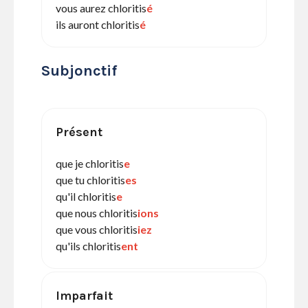
vous aurez chloritis
é
ils auront chloritis
é
Subjonctif
Présent
que je chloritis
e
que tu chloritis
es
qu'il chloritis
e
que nous chloritis
ions
que vous chloritis
iez
qu'ils chloritis
ent
Imparfait