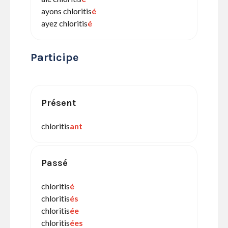
ayons chloritis
é
ayez chloritis
é
Participe
Présent
chloritis
ant
Passé
chloritis
é
chloritis
és
chloritis
ée
chloritis
ées