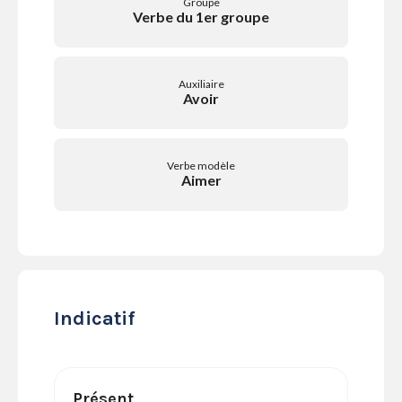
Groupe
SERVICES
Verbe du 1er groupe
LA
GAZETTE
Auxiliaire
Avoir
Se
Verbe modèle
connecter
Aimer
S'abonner
Indicatif
Présent