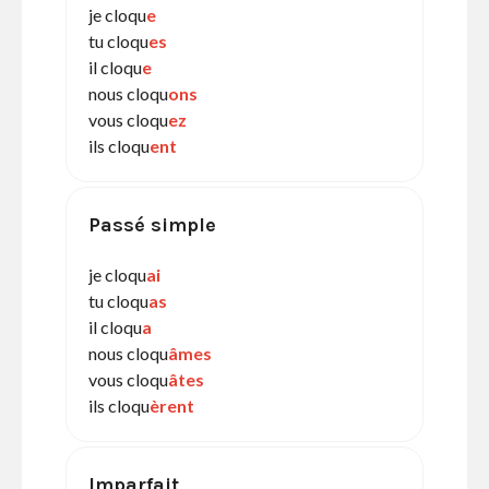
je cloqu
e
tu cloqu
es
il cloqu
e
nous cloqu
ons
vous cloqu
ez
ils cloqu
ent
Passé simple
je cloqu
ai
tu cloqu
as
il cloqu
a
nous cloqu
âmes
vous cloqu
âtes
ils cloqu
èrent
Imparfait