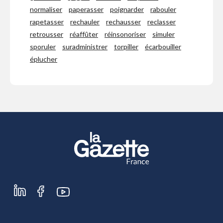
normaliser
paperasser
poignarder
rabouler
rapetasser
rechauler
rechausser
reclasser
retrousser
réaffûter
réinsonoriser
simuler
sporuler
suradministrer
torpiller
écarbouiller
éplucher