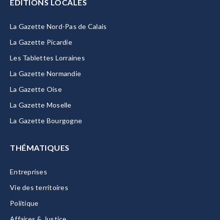
EDITIONS LOCALES
La Gazette Nord-Pas de Calais
La Gazette Picardie
Les Tablettes Lorraines
La Gazette Normandie
La Gazette Oise
La Gazette Moselle
La Gazette Bourgogne
THÉMATIQUES
Entreprises
Vie des territoires
Politique
Affaires & Justice