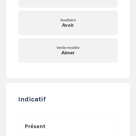
SERVICES
LA
GAZETTE
Auxiliaire
Avoir
Verbe modèle
Se
Aimer
connecter
S'abonner
Indicatif
Présent