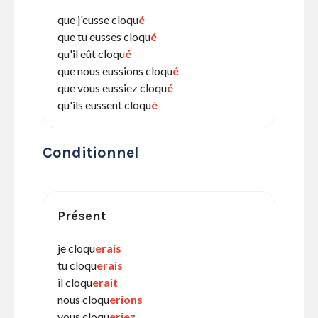
que j'eusse cloqu
é
que tu eusses cloqu
é
qu'il eût cloqu
é
que nous eussions cloqu
é
que vous eussiez cloqu
é
qu'ils eussent cloqu
é
Conditionnel
Présent
je cloqu
erais
tu cloqu
erais
il cloqu
erait
nous cloqu
erions
vous cloqu
eriez