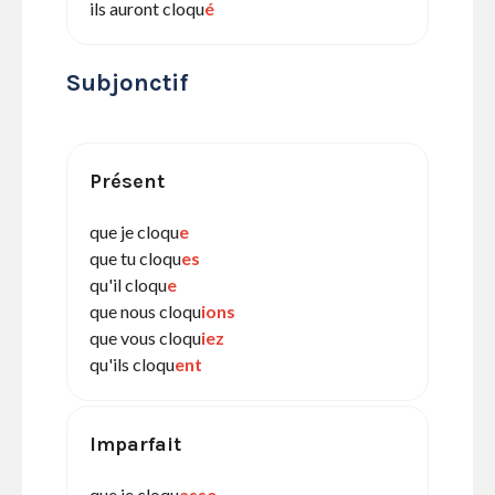
ils auront cloqu
é
Subjonctif
Présent
que je cloqu
e
que tu cloqu
es
qu'il cloqu
e
que nous cloqu
ions
que vous cloqu
iez
qu'ils cloqu
ent
Imparfait
que je cloqu
asse