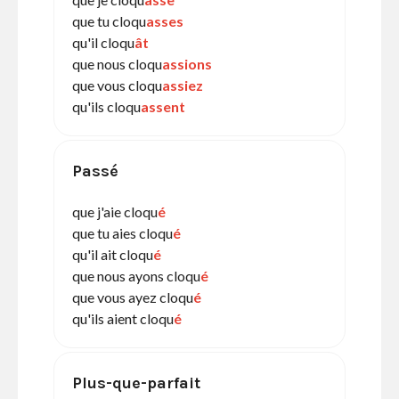
que tu cloqu
asses
qu'il cloqu
ât
que nous cloqu
assions
que vous cloqu
assiez
qu'ils cloqu
assent
Passé
que j'aie cloqu
é
que tu aies cloqu
é
qu'il ait cloqu
é
que nous ayons cloqu
é
que vous ayez cloqu
é
qu'ils aient cloqu
é
Plus-que-parfait